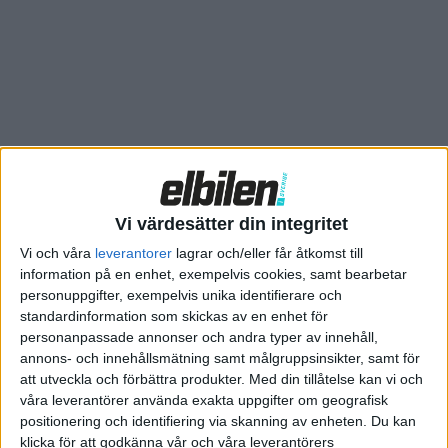
Financial Times.
Förra årets försäljning var drygt 3 600 bilar, nästan en
halvering jämfört med 2009, och Palmer säger till tidningen
att han även ser en möjlighet att öppna nya
marknadssegment.
– Det finns ett utrymme ovanför Tesla som ingen existerar i.
Beskedet är goda nyheter för alla som gillar det traditionella
Vi värdesätter din integritet
brittiska bilmärket, vare sig man föredrar att köra på el eller
bensin. Men du som tillhör den sistnämnda kategorin (och
Vi och våra
leverantorer
lagrar och/eller får åtkomst till
information på en enhet, exempelvis cookies, samt bearbetar
uppenbarligen ändå läser Elbilen) bör köpa din drömbil inom
personuppgifter, exempelvis unika identifierare och
de närmaste åren – inte ens Palmer tror att man kommer att
standardinformation som skickas av en enhet för
kunna sälja fossilbilar i långa loppet. Det kommer en dag när
personanpassade annonser och andra typer av innehåll,
alla bilar har eldrift, säger han till tidningen.
annons- och innehållsmätning samt målgruppsinsikter, samt för
att utveckla och förbättra produkter.
Med din tillåtelse kan vi och
våra leverantörer använda exakta uppgifter om geografisk
positionering och identifiering via skanning av enheten. Du kan
klicka för att godkänna vår och våra leverantörers