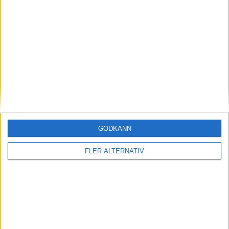
Aston Martin bekräftar att elbilen blir av
Läs mer
nyheter
GODKÄNN
FLER ALTERNATIV
7 aug 2026