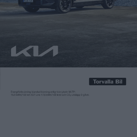
Patrick Ekstrand
7 nov 2016
Aston Martin ansluter sig till ”25-procentsklubben”. Precis
som Volkswagen och flera andra biltillverkare förutspår man
att en av fyra bilar som säljs 2025 kommer att ha eldrift.
Nollutsläppsbilar är ett måste om man vill fortsätta sälja de
fossilmonster som i dag är den brittiska sportbilstillverkarens
signum. Men inom tio år kommer man också att sälja […]
Aston Martin ansluter sig till ”25-procentsklubben”. Precis
som Volkswagen och flera andra biltillverkare förutspår man
att en av fyra bilar som säljs 2025 kommer att ha eldrift.
Nollutsläppsbilar är ett måste om man vill fortsätta sälja de
fossilmonster som i dag är den brittiska sportbilstillverkarens
signum. Men inom tio år kommer man också att sälja elbilar.
– Om jag vill fortsätta sälja v12-motorer måste jag
kompensera på något sätt,
säger vd:n Andy Palmer till