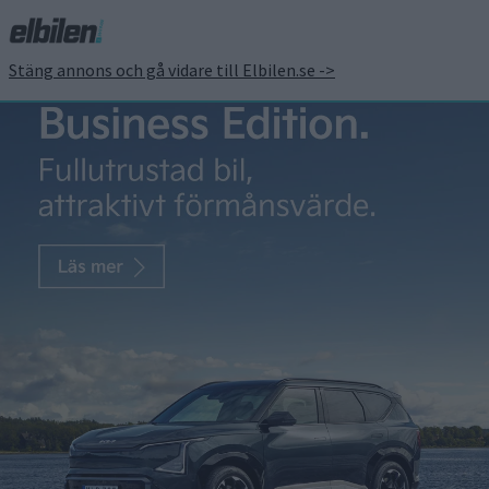
Stäng annons och gå vidare till Elbilen.se ->
Elbilar ska rädda Aston
Martins V12:or