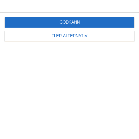
GODKÄNN
4 dec 2023
Frågetecken kring framtiden för Emily GT
FLER ALTERNATIV
Läs mer
nyheter