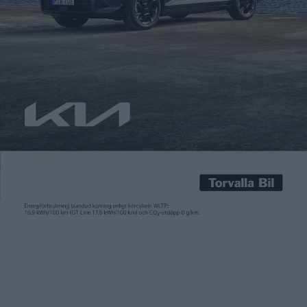
Patrick Ekstrand
17 jan 2019
Den Trollhättanbaserade elbilstillverkaren Nevs har fått en ny
ägare. Detta sedan kinesiska Evergrande Group förvärvat 51
procent av aktierna. I elbilsvärlden är koncernen mest känd för
att ha finansierat Faraday Future, ett företag som gjorde en
högljudd entré när de visade upp en ”Batmobil” men som
sedan dess har kämpat i motvind. Nevs, som ju […]
Den Trollhättanbaserade elbilstillverkaren Nevs har fått en ny
ägare. Detta sedan kinesiska Evergrande Group förvärvat 51
procent av aktierna. I elbilsvärlden är koncernen mest känd för
att ha finansierat Faraday Future, ett företag som
gjorde en
högljudd entré när de visade upp en ”Batmobil
”
men som
sedan dess har kämpat i motvind.
Nevs, som ju bygger på ruinerna av en annan biltillverkare i
trubbel – Saab – verkar dock ha framtiden för sig. Deras första