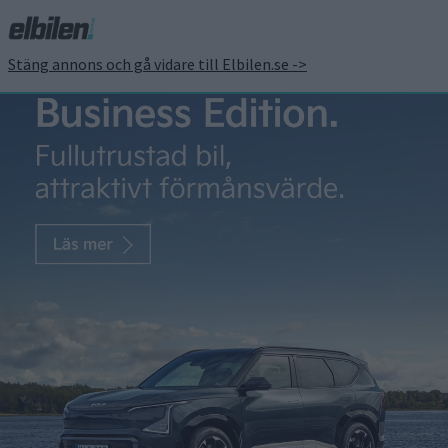
Stäng annons och gå vidare till Elbilen.se ->
Faraday Futures tidigare
ägare går in i Nevs