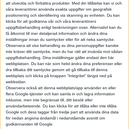
att utveckla och förbättra produkter.
Med din tillåtelse kan vi och
Faraday Future mot konkurs
våra leverantörer använda exakta uppgifter om geografisk
positionering och identifiering via skanning av enheten. Du kan
klicka för att godkänna vår och våra leverantörers
uppgiftsbehandling enligt beskrivningen ovan. Alternativt kan du
få åtkomst till mer detaljerad information och ändra dina
inställningar innan du samtycker eller för att neka samtycke.
Observera att viss behandling av dina personuppgifter kanske
inte kräver ditt samtycke, men du har rätt att invända mot sådan
uppgiftsbehandling. Dina inställningar gäller endast den här
webbplatsen. Du kan när som helst ändra dina preferenser eller
dra tillbaka ditt samtycke genom att gå tillbaka till denna
webbplats och klicka på knappen "Integritet" längst ned på
webbsidan.
Observera också att denna webbplats/app använder en eller
flera Google-tjänster och kan samla in och lagra information
inklusive, men inte begränsat till, ditt besök eller
användarbeteende. Du kan klicka för att tillåta eller inte tillåta
Google och dess taggar från tredje part att använda dina data
för nedan angivna ändamål i nedanstående avsnitt om
godkännanden till Google.