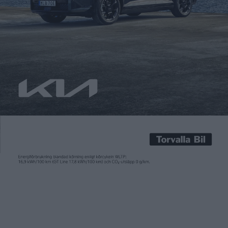
Carl Undéhn
12 apr 2025
Renault överraskade när de meddelade att showbilen Renault 5
Turbo 3E kommer sättas i produktion med leverans 2027. Då i
en begränsad upplaga på 1.980 exemplar och vad priset blir är
ännu oklart. Även om produktionsbilen har tonats ned lite
jämfört med vad som först visades är det ändå en på många
sätt extrem bil. […]
Renault överraskade när de meddelade att showbilen Renault 5
Turbo 3E kommer sättas i produktion med leverans 2027. Då i
en begränsad upplaga på 1.980 exemplar och vad priset blir är
ännu oklart. Även om produktionsbilen har tonats ned lite
jämfört med vad som först visades är det ändå en på många
sätt extrem bil. Både vad gäller designen tekniken. Drivningen
sker enbart på bakaxeln och då genom två navmotorer i hjulen