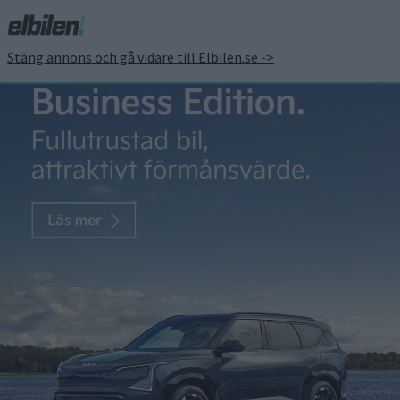
Stäng annons och gå vidare till Elbilen.se ->
Förklaring: så får Renault
5 Turbo 3E ett vrid på
4.800 Nm