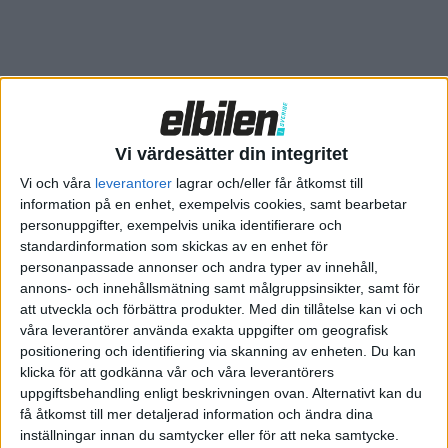
stämma? Ja, faktiskt och hur det är möjligt har en kunnig ocgh
uppmärksam lyssnare förklarat för oss med tydliga
uträkningar som vi fick i ett mail. Tack Jonathan, vi blev så
imponerade och tyckte det var så intressant att vi gärna delar
med oss av det till er läsare.
Så häng med, så här fungerar det nämligen:
Vi värdesätter din integritet
Renaults siffror för nya bilen låter rimliga. Att vridmomentet
Vi och våra
leverantorer
lagrar och/eller får åtkomst till
information på en enhet, exempelvis cookies, samt bearbetar
låter så högt är för att det är mätt på hjulen, till skillnad från
personuppgifter, exempelvis unika identifierare och
bensinmotorer där man oftast mäter på vevaxeln.
standardinformation som skickas av en enhet för
personanpassade annonser och andra typer av innehåll,
Sambandet mellan effekt, rotationshastighet och vridmoment
annons- och innehållsmätning samt målgruppsinsikter, samt för
kan snyggast skrivas med ett bra val av SI-enheter som
att utveckla och förbättra produkter.
Med din tillåtelse kan vi och
våra leverantörer använda exakta uppgifter om geografisk
P = τ * ω
positionering och identifiering via skanning av enheten. Du kan
klicka för att godkänna vår och våra leverantörers
där P är effekten (Power, watt), τ (tau) är vridmomentet
uppgiftsbehandling enligt beskrivningen ovan. Alternativt kan du
(torque, newtonmeter) och ω (omega) är vinkelhastigheten
få åtkomst till mer detaljerad information och ändra dina
(radianer/sekund). Här ser man t ex att om man dubblar
inställningar innan du samtycker eller för att neka samtycke.