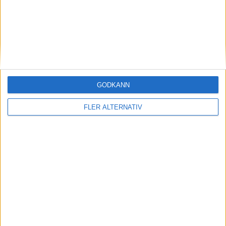
Uppgift: LFP och mer effektivitet till Renault 4
och 5
nyheter
GODKÄNN
FLER ALTERNATIV
29 jun 2026
Röstassistenten hos Renault blir smartare
med Gemini AI