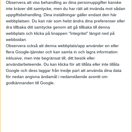
vridmomentet vid samma varvtal så dubblas effekten. Eller om
Observera att viss behandling av dina personuppgifter kanske
inte kräver ditt samtycke, men du har rätt att invända mot sådan
man halverar vinkelhastigheten (varvtalet) så måste
uppgiftsbehandling. Dina inställningar gäller endast den här
vridmomentet dubbleras för att ge samma effekt ut.
webbplatsen. Du kan när som helst ändra dina preferenser eller
dra tillbaka ditt samtycke genom att gå tillbaka till denna
Men eftersom vi föredrar andra enheter när vi pratar om
webbplats och klicka på knappen "Integritet" längst ned på
motorer behövs ett par konstanter, så då blir samma formel i
webbsidan.
stället:
Observera också att denna webbplats/app använder en eller
flera Google-tjänster och kan samla in och lagra information
P[kW] = 0,0001047 * T[Nm] * f[rpm]
inklusive, men inte begränsat till, ditt besök eller
användarbeteende. Du kan klicka för att tillåta eller inte tillåta
eller (1 kW = 1,34 hk)
Google och dess taggar från tredje part att använda dina data
för nedan angivna ändamål i nedanstående avsnitt om
P[hk] = 0,0001403 * T[Nm] * f[rpm],
godkännanden till Google.
Där jag satt enheterna i klamrar (hästkrafter, newtonmeter,
varv per minut) och satt T som vridmoment och f som varvtal.
(Obs. att effekt och vridmoment måste anges för samma
varvtal för att formlerna ska stämma.)