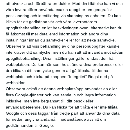
att utveckla och förbättra produkter.
Med din tillåtelse kan vi och
våra leverantörer använda exakta uppgifter om geografisk
positionering och identifiering via skanning av enheten. Du kan
klicka för att godkänna vår och våra leverantörers
uppgiftsbehandling enligt beskrivningen ovan. Alternativt kan du
få åtkomst till mer detaljerad information och ändra dina
inställningar innan du samtycker eller för att neka samtycke.
Observera att viss behandling av dina personuppgifter kanske
inte kräver ditt samtycke, men du har rätt att invända mot sådan
uppgiftsbehandling. Dina inställningar gäller endast den här
webbplatsen. Du kan när som helst ändra dina preferenser eller
dra tillbaka ditt samtycke genom att gå tillbaka till denna
webbplats och klicka på knappen "Integritet" längst ned på
webbsidan.
Observera också att denna webbplats/app använder en eller
flera Google-tjänster och kan samla in och lagra information
inklusive, men inte begränsat till, ditt besök eller
användarbeteende. Du kan klicka för att tillåta eller inte tillåta
Google och dess taggar från tredje part att använda dina data
för nedan angivna ändamål i nedanstående avsnitt om
godkännanden till Google.