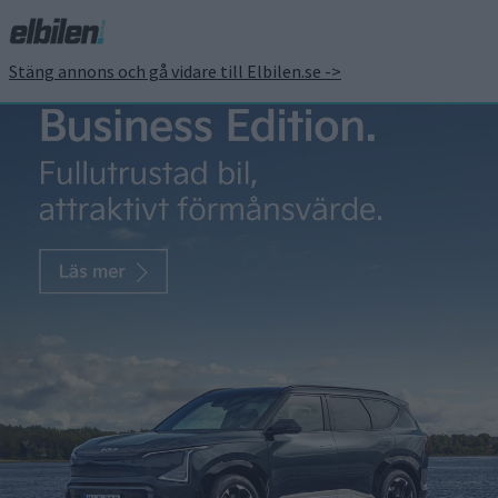
Stäng annons och gå vidare till Elbilen.se ->
Frågespalt tar upp
problem med vänner
som laddar elbilen på