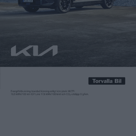
garageuppfarten
Patrick Ekstrand
20 jan 2015
Elbilarna har gjort ett genombrott i USA – nu har de dykt upp i
en frågespalt för relationer i Detroit Free Press. Signatutren
”All Charged Up” skriver att han har en gammal vän som har
skaffat ”en dyr eldriven sportbil” alltid parkerar den på
garageuppfarten och dessutom kopplar den till eluttaget när
han är på […]
Elbilarna har gjort ett genombrott i USA – nu har de dykt upp i
en frågespalt för relationer i
Detroit Free Press
. Signatutren
”All Charged Up” skriver att han har en gammal vän som har
skaffat ”en dyr eldriven sportbil” alltid parkerar den på
garageuppfarten och dessutom kopplar den till eluttaget när
han är på besök.