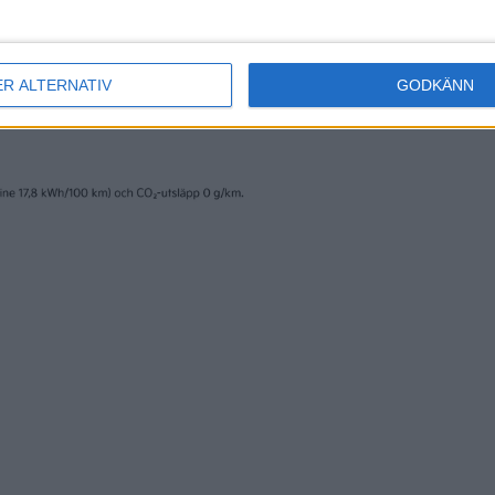
gen i några korta videos på Twitter.
ER ALTERNATIV
GODKÄNN
300 tons of force, in a press line that runs at up to 16 parts 