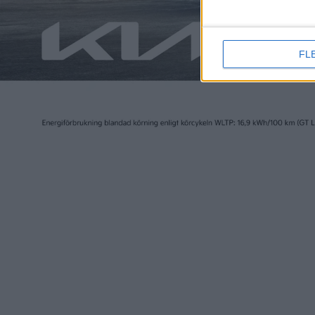
anställda vid Giga Berlin. Målet just nu är däremot 12 000.
Hur produktionen vid Giga Berlin går till visade Tesla nyli
FL
13 different body parts are stamped with a total of 7
pic.twitter.com/gSAynANrAx
— Tesla (@Tesla)
February 13, 2023