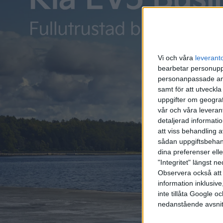
Vi och våra
leverant
bearbetar personuppg
personanpassade ann
samt för att utveckla
uppgifter om geograf
vår och våra leverant
detaljerad informati
att viss behandling 
sådan uppgiftsbehand
dina preferenser elle
"Integritet" längst 
På sitt europeiska Twitterkonto presenterade Tesla en bil
Observera också att 
information inklusive,
dem ligger ett skynke över vindrutan där det står ”4K”, fö
inte tillåta Google 
nedanstående avsnit
Just medarbetare till fabriken är annars något som Tesla 