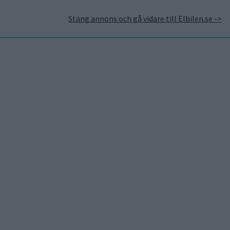
Stäng annons och gå vidare till Elbilen.se ->
takt
Annonsera hos Elbilen
Tidningsarkivet
Prenumerera
Mest lästa
5 aug 2026
Uppgift: då kommer Volvos
nya eldrivna volymmodell
EX50
5 aug 2026
Så räddar solceller
tillverkningen av BMW iX3
5 aug 2026
Krönika: Laddningen blir
dyrare i höst – grön energi