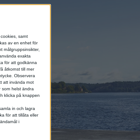
s cookies, samt
kas av en enhet för
t målgruppsinsikter,
r använda exakta
ka för att godkänna
å åtkomst till mer
mtycke.
Observera
tt att invända mot
r som helst ändra
och klicka på knappen
. På en av
samla in och lagra
för att tillåta eller
 ändamål i
ner vara