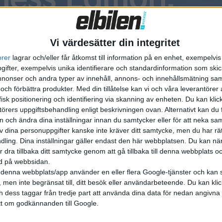
Vi värdesätter din integritet
orer
lagrar och/eller får åtkomst till information på en enhet, exempelvi
ifter, exempelvis unika identifierare och standardinformation som skic
onser och andra typer av innehåll, annons- och innehållsmätning sam
 och förbättra produkter.
Med din tillåtelse kan vi och våra leverantöre
isk positionering och identifiering via skanning av enheten. Du kan klic
örers uppgiftsbehandling enligt beskrivningen ovan. Alternativt kan du f
on och ändra dina inställningar innan du samtycker eller för att neka sa
av dina personuppgifter kanske inte kräver ditt samtycke, men du har rä
ling. Dina inställningar gäller endast den här webbplatsen. Du kan nä
r dra tillbaka ditt samtycke genom att gå tillbaka till denna webbplats 
ned på webbsidan.
d från fabriken vid Berlin med medarbetare kring tre Model Y
denna webbplats/app använder en eller flera Google-tjänster och kan 
 men inte begränsat till, ditt besök eller användarbeteende. Du kan klicka 
r 4 000.
och dess taggar från tredje part att använda dina data för nedan angivna
t om godkännanden till Google.
haft en del problem med att hitta. Idag uppges 10 000 perso