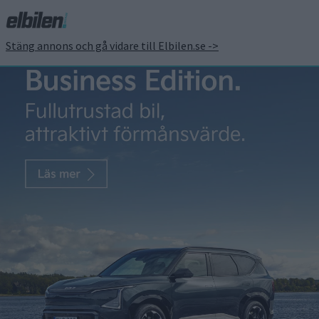
Stäng annons och gå vidare till Elbilen.se ->
Här är Lexus första rena
elbil