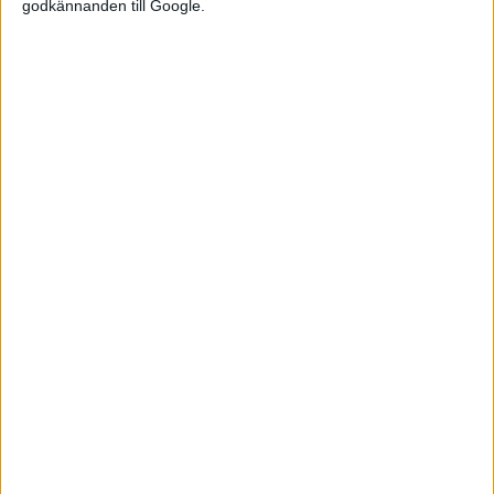
godkännanden till Google.
Relaterat innehåll
nyheter