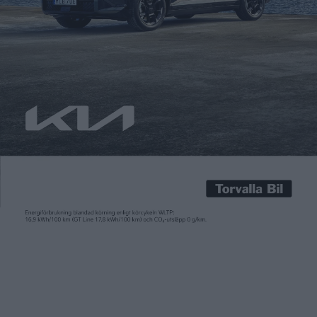
Lotta Hedin
25 nov 2019
Toyotagruppens premiummärke Lexus har nu presenterat sin
första helt eldrivna modell, Lexus UX300e. Premiären skedde på
motormässan i Guangzhou. Bilen är en elversion av Lexus-
suven UX. Den har utrustats med ett 54,3 kWh batteri och den
beräknade räckvidden anges vara 400 kilometer – enligt den
gamla och föga realistiska körcykeln NEDC, ska tilläggas.
Motorn som […]
Toyotagruppens premiummärke Lexus har nu presenterat sin
första helt eldrivna modell, Lexus UX300e. Premiären skedde på
motormässan i Guangzhou.
Bilen är en elversion av Lexus-suven UX. Den har utrustats med
ett 54,3 kWh batteri och den beräknade räckvidden anges vara
400 kilometer – enligt den gamla och föga realistiska
körcykeln NEDC, ska tilläggas.