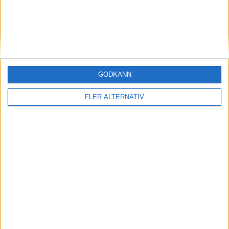
GODKÄNN
FLER ALTERNATIV
29 jan 2024
Efter rallyvinst: Audi Q8 e-tron Dakar edition
till eCarExpo
Läs mer
nyheter