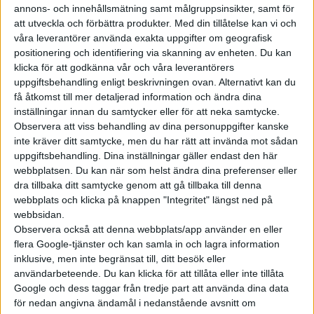
annons- och innehållsmätning samt målgruppsinsikter, samt för
att utveckla och förbättra produkter.
Med din tillåtelse kan vi och
Enligt företaget har man ansträngt sig extra för att att
våra leverantörer använda exakta uppgifter om geografisk
isolera bort vägljud, och utlovar att Lexus UX300e har en av de
positionering och identifiering via skanning av enheten. Du kan
tystaste kupeerna i sin klass.
klicka för att godkänna vår och våra leverantörers
uppgiftsbehandling enligt beskrivningen ovan. Alternativt kan du
Lexus UX300e ska lanseras i Kina och Europa under 2020, och i
få åtkomst till mer detaljerad information och ändra dina
Japan 2021. Några priser har ännu inte kommunicerats.
inställningar innan du samtycker eller för att neka samtycke.
Observera att viss behandling av dina personuppgifter kanske
inte kräver ditt samtycke, men du har rätt att invända mot sådan
uppgiftsbehandling. Dina inställningar gäller endast den här
webbplatsen. Du kan när som helst ändra dina preferenser eller
dra tillbaka ditt samtycke genom att gå tillbaka till denna
webbplats och klicka på knappen "Integritet" längst ned på
webbsidan.
Observera också att denna webbplats/app använder en eller
flera Google-tjänster och kan samla in och lagra information
inklusive, men inte begränsat till, ditt besök eller
användarbeteende. Du kan klicka för att tillåta eller inte tillåta
Google och dess taggar från tredje part att använda dina data
för nedan angivna ändamål i nedanstående avsnitt om