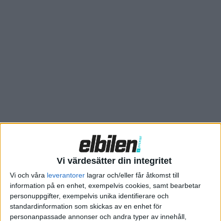
Motorn som driver framhjulen är på 150 kW. Bilen kan DC-
snabbladdas med 50 kW och tar emot 6,6kW vid AC-laddning,
vilket kan tyckas vara lite väl klent för en modern elbil.
Vi värdesätter din integritet
Vi och våra
leverantorer
lagrar och/eller får åtkomst till
information på en enhet, exempelvis cookies, samt bearbetar
personuppgifter, exempelvis unika identifierare och
standardinformation som skickas av en enhet för
personanpassade annonser och andra typer av innehåll,