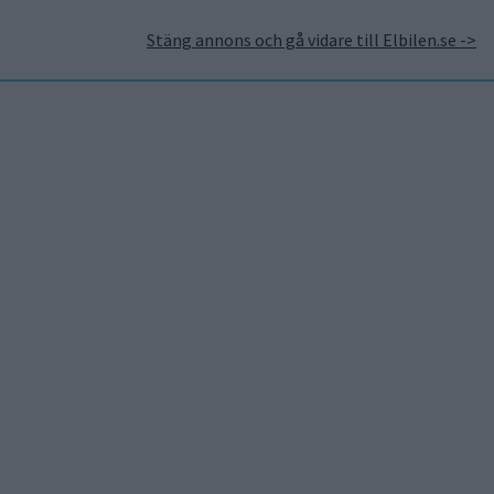
Stäng annons och gå vidare till Elbilen.se ->
takt
Annonsera hos Elbilen
Tidningsarkivet
Prenumerera
Mest lästa
5 aug 2026
Uppgift: då kommer Volvos
nya eldrivna volymmodell
EX50
5 aug 2026
Så räddar solceller
tillverkningen av BMW iX3
5 aug 2026
Krönika: Laddningen blir
dyrare i höst – grön energi