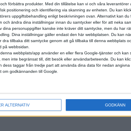
 och förbättra produkter.
Med din tillåtelse kan vi och våra leverantöre
isk positionering och identifiering via skanning av enheten. Du kan klic
örers uppgiftsbehandling enligt beskrivningen ovan. Alternativt kan du f
on och ändra dina inställningar innan du samtycker eller för att neka sa
av dina personuppgifter kanske inte kräver ditt samtycke, men du har rä
ling. Dina inställningar gäller endast den här webbplatsen. Du kan nä
r dra tillbaka ditt samtycke genom att gå tillbaka till denna webbplats 
ned på webbsidan.
denna webbplats/app använder en eller flera Google-tjänster och kan 
 men inte begränsat till, ditt besök eller användarbeteende. Du kan klicka 
och dess taggar från tredje part att använda dina data för nedan angivna
t om godkännanden till Google.
nyheter
ER ALTERNATIV
GODKÄNN
8 aug 2025