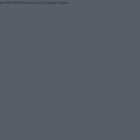
et betalar Lyten för
Klart – amerikanskt
ts tyska
up-bolag köper Nor
abrik
nyheter
25 jun 2025
lutas produktionen
Northvolts konkurs
volt Ett i
budet ligger på bo
eå