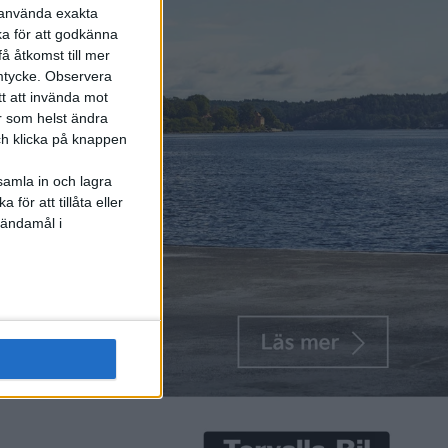
r använda exakta
ka för att godkänna
å åtkomst till mer
mtycke.
Observera
tt att invända mot
r som helst ändra
och klicka på knappen
samla in och lagra
för att tillåta eller
 ändamål i