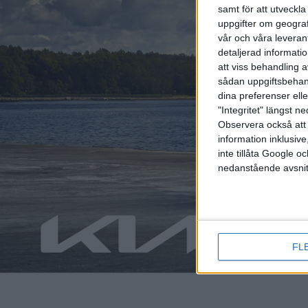
samt för att utveckla
uppgifter om geograf
vår och våra leverant
detaljerad informati
att viss behandling 
sådan uppgiftsbehand
dina preferenser elle
"Integritet" längst 
Observera också att 
Relaterat innehåll
information inklusive,
inte tillåta Google 
nedanstående avsnit
nyheter
nyheter
FL
23 jun 2026
22 jun 2026