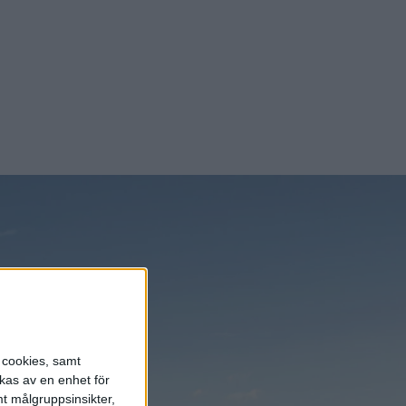
s cookies, samt
kas av en enhet för
t målgruppsinsikter,