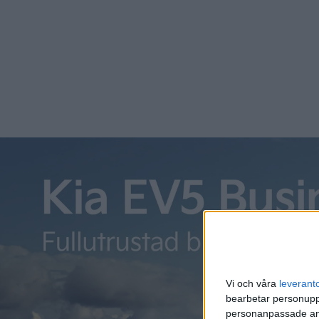
innefattar även fabriken Northvolt Drei som byggs i norra
Vi och våra
leverant
bearbetar personuppg
personanpassade ann