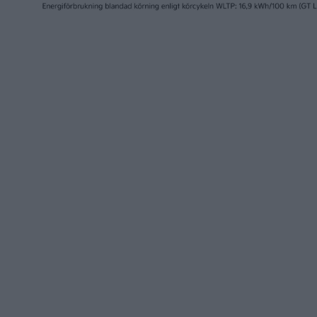
Nytt projekt: tidigare
Klart – d
Northvolt-vd satsar på
Northvol
natriumjonbatterier
batterif
nyheter
nyheter
1 jul 2025
30 jun 2025
Fortsatt hopp om
Idag avs
batterifabrik – kan
hos North
Northvolt överleva här?
Skelleft