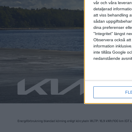
vår och våra leverant
detaljerad informati
att viss behandling 
sådan uppgiftsbehand
dina preferenser elle
"Integritet" längst 
Observera också att 
information inklusive,
inte tillåta Google 
nedanstående avsnit
FL
Läs mer