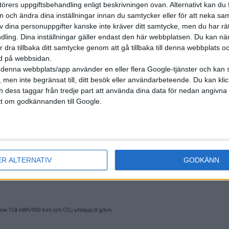
örers uppgiftsbehandling enligt beskrivningen ovan. Alternativt kan du f
on och ändra dina inställningar innan du samtycker eller för att neka sa
av dina personuppgifter kanske inte kräver ditt samtycke, men du har rä
ling. Dina inställningar gäller endast den här webbplatsen. Du kan nä
r dra tillbaka ditt samtycke genom att gå tillbaka till denna webbplats 
ned på webbsidan.
denna webbplats/app använder en eller flera Google-tjänster och kan 
 men inte begränsat till, ditt besök eller användarbeteende. Du kan klicka 
och dess taggar från tredje part att använda dina data för nedan angivna
t om godkännanden till Google.
ER ALTERNATIV
GODKÄNN