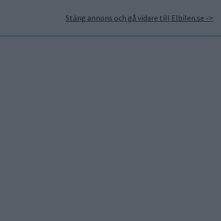
Stäng annons och gå vidare till Elbilen.se ->
takt
Annonsera hos Elbilen
Tidningsarkivet
Prenumerera
Mest lästa
5 aug 2026
Uppgift: då kommer Volvos
nya eldrivna volymmodell
EX50
6 aug 2026
Nu även Byd – då vill jätten
tillverka solid state-
batterier
6 aug 2026
Säljstart för
instegsversionen av ID. Polo