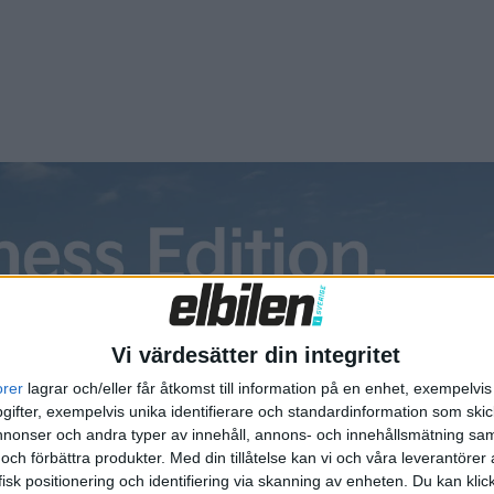
ner er på semesterresor för att ladda batterierna både i era 
fram till augusti för att ladda batterierna, och så är vi tillba
ner er på semesterresor för att ladda batterierna både i era 
fram till augusti för att ladda batterierna, och så är vi tillba
Vi värdesätter din integritet
orer
lagrar och/eller får åtkomst till information på en enhet, exempelvi
ifter, exempelvis unika identifierare och standardinformation som skic
onser och andra typer av innehåll, annons- och innehållsmätning sam
 och förbättra produkter.
Med din tillåtelse kan vi och våra leverantöre
isk positionering och identifiering via skanning av enheten. Du kan klic