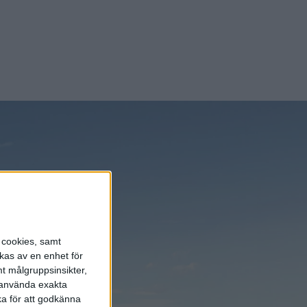
nyheterna!
elbilar och
ka till
Prenumerera
elbilar och
ka till
s cookies, samt
kas av en enhet för
t målgruppsinsikter,
r använda exakta
ka för att godkänna