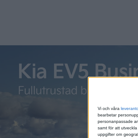
Det är sommar, och förhoppnings även sol där ni alla befin
er själva. Laddstationen tar också ett litet sommaruppehåll 
hösten med nya avsnitt. Glad sommar!
Det är sommar, och förhoppnings även sol där ni alla befin
er själva. Laddstationen tar också ett litet sommaruppehåll 
hösten med nya avsnitt.
Glad sommar!
Vi och våra
leverant
bearbetar personuppg
personanpassade ann
samt för att utveckla
uppgifter om geograf