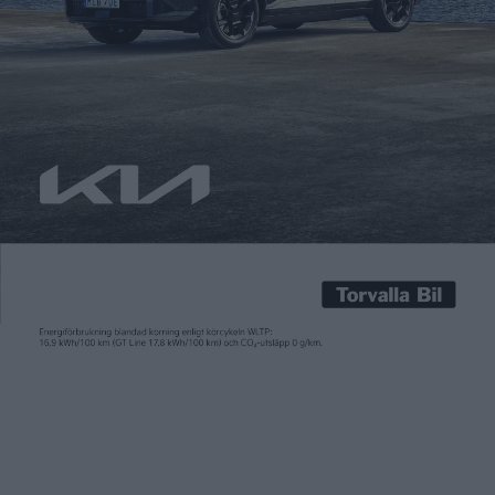
Carl Undéhn
7 nov 2024
Batteritillverkaren Northvolt är i stort behov av mer kapital.
Tidigare investerare uppges ha visat intresse av att skjuta till
mer pengar, men något bekräftat besked har ännu inte getts.
Men nu kan hjälp vara på gång från den tyska delstaten
Schleswig-Holstein. Enligt tyska medieuppgifter har
delstatens regering godkänt utbetalningen av de sedan
tidigare utlovade finansiella […]
Batteritillverkaren Northvolt är i stort behov av mer kapital.
Tidigare investerare uppges ha visat intresse av att skjuta till
mer pengar, men något bekräftat besked har ännu inte getts.
Men nu kan hjälp vara på gång från den tyska delstaten
Schleswig-Holstein. Enligt tyska medieuppgifter har
delstatens regering godkänt utbetalningen av de sedan
tidigare utlovade finansiella stödet för batterifabriken
Northvolt Drei som byggs i norra Tyskland. Pengarna ska vara