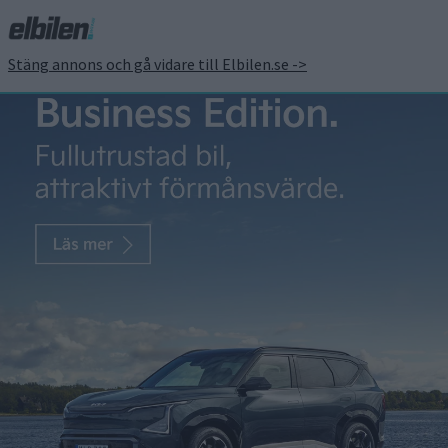
Stäng annons och gå vidare till Elbilen.se ->
Lättnad för Northvolt –
tyskt miljardstöd på väg