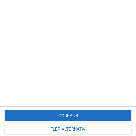
Northvolt
nyheter
1 jul 2025
Fortsatt hopp om batterifabrik – kan Northvolt
överleva här?
GODKÄNN
FLER ALTERNATIV
nyheter