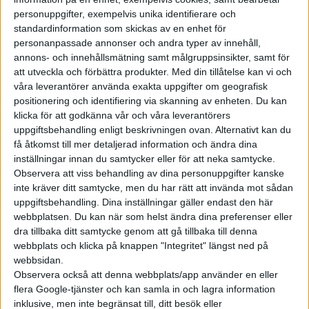
personuppgifter, exempelvis unika identifierare och
standardinformation som skickas av en enhet för
personanpassade annonser och andra typer av innehåll,
annons- och innehållsmätning samt målgruppsinsikter, samt för
att utveckla och förbättra produkter.
Med din tillåtelse kan vi och
våra leverantörer använda exakta uppgifter om geografisk
positionering och identifiering via skanning av enheten. Du kan
Batterifabriken Northvolt Drei byggs ny i tyska Heide och får
klicka för att godkänna vår och våra leverantörers
miljardstöd av tyska staten.
uppgiftsbehandling enligt beskrivningen ovan. Alternativt kan du
få åtkomst till mer detaljerad information och ändra dina
inställningar innan du samtycker eller för att neka samtycke.
Observera att viss behandling av dina personuppgifter kanske
För projektet med Northvolt Drei ger Tyskland stöd på totalt
inte kräver ditt samtycke, men du har rätt att invända mot sådan
strax över 8 miljarder kronor, samt lånegarantier på
uppgiftsbehandling. Dina inställningar gäller endast den här
ytterligare 2,3 miljarder kronor. Efter en ”strategisk översyn”
webbplatsen. Du kan när som helst ändra dina preferenser eller
av verksamheten under sommaren har Northvolt dragit i
dra tillbaka ditt samtycke genom att gå tillbaka till denna
webbplats och klicka på knappen "Integritet" längst ned på
bromsen och ställt in eller pausat flera av sina aktiviteter.
webbsidan.
Bland annat sker inte som planerat tillverkningen av katoder
Observera också att denna webbplats/app använder en eller
för batterier vid fabriken i Skellefteå utan köps nu in från Kina.
flera Google-tjänster och kan samla in och lagra information
1.600 personer har sagts upp från företagets anläggningar i
inklusive, men inte begränsat till, ditt besök eller