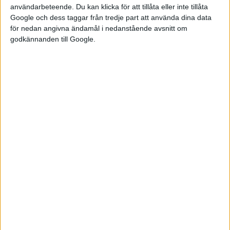
Skellefteå och Västerås, samt vid kontoret i Stockholm.
användarbeteende. Du kan klicka för att tillåta eller inte tillåta
Google och dess taggar från tredje part att använda dina data
Krisen har väckt frågor kring de båda batterifabrikerna som
för nedan angivna ändamål i nedanstående avsnitt om
godkännanden till Google.
byggs i Tyskland och Kanada. Enligt Northvolt fortsätter
arbetet med dem, men båda kan komma att försenas. Nyligen
stod det klart att Volvo planterar att köpa ut Northvolt från
det gemensamma bolaget Novo Energy som bygger en
batterifabrik i Göteborg.