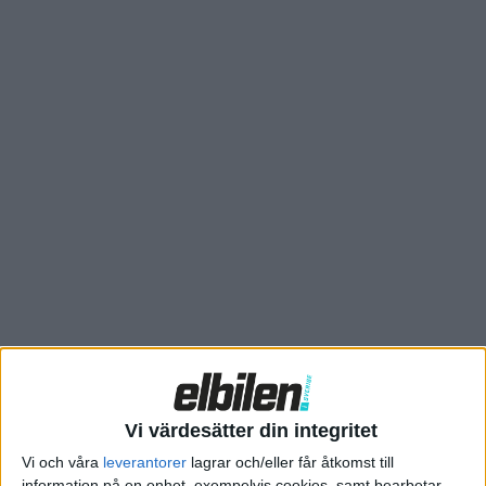
på väg att betalas ut under de närmsta veckorna.
Och det är nog ett välkommet besked. Enligt tidigare beslut
stödjer delstaten Schleswig-Holstein fabriksbygget med 137
miljoner euro, eller 1,6 miljarder kronor. Om det handlar om
hela den summan eller inte som nu är på väg att föras över till
Northvolt är oklart. Men enligt medieuppgifterna handlar det
om över 100 miljoner euro, alltså minst en miljard kronor.
– De statliga medlen planeras att betalas ut 2024 efter en
positiv granskning av alla krav som anges i
bidragsmeddelandet och de tillhörande bestämmelserna samt
övriga villkor, kommenterar Dirk Schrödter från delstatens
statskansli saken.
Vi värdesätter din integritet
Vi och våra
leverantorer
lagrar och/eller får åtkomst till
information på en enhet, exempelvis cookies, samt bearbetar