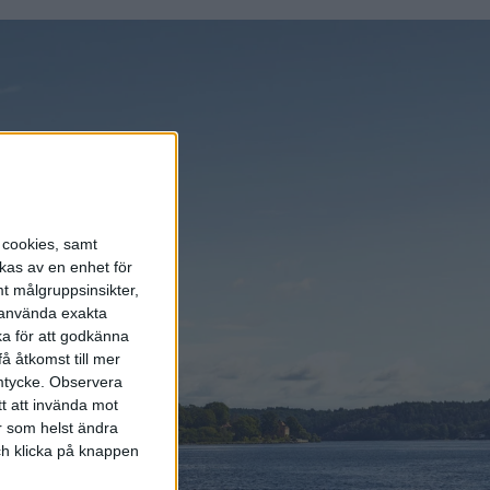
s cookies, samt
kas av en enhet för
t målgruppsinsikter,
r använda exakta
ka för att godkänna
å åtkomst till mer
mtycke.
Observera
tt att invända mot
r som helst ändra
och klicka på knappen