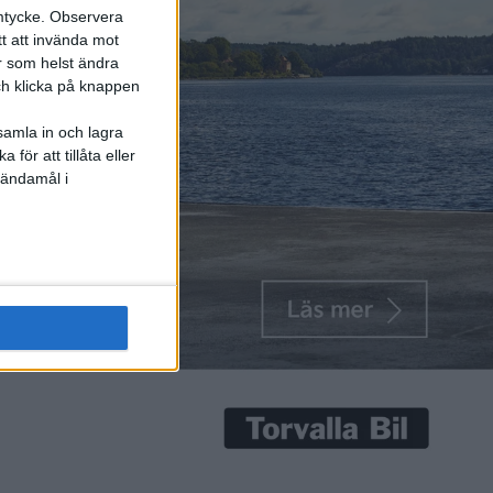
mtycke.
Observera
tt att invända mot
 till
r som helst ändra
och klicka på knappen
samla in och lagra
ort och
för att tillåta eller
 ändamål i