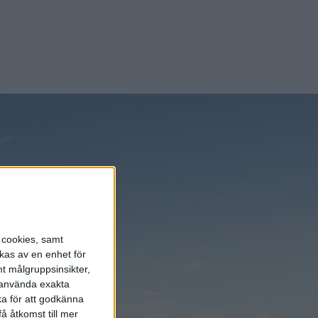
n, säger
törens eget
inte ska bli
e heller vara
s cookies, samt
kas av en enhet för
t målgruppsinsikter,
er Anders
r använda exakta
ka för att godkänna
lik
å åtkomst till mer