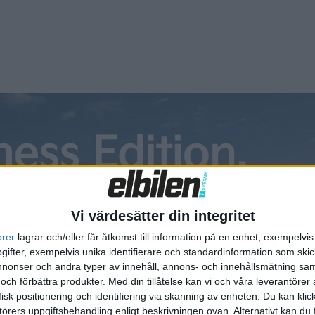
d annat Eon, Vattenfall, och många fler.
t på den så viktiga skandinaviska EV-marknaden. Att Sveriges
mingsystem är väldigt viktigt för alla användare av elfordo
ala ock kommunala aktörer.
a roamingtjänst-kortet än om jag betalar med laddopera
kostnaden och eventuella påslag. Vi kommer jobba för att det 
Vi värdesätter din integritet
harges vd Per-Henric Fridolfsson. Enligt honom kommer det int
orer
lagrar och/eller får åtkomst till information på en enhet, exempelvi
å tillgång till laddkortet.
ifter, exempelvis unika identifierare och standardinformation som skic
onser och andra typer av innehåll, annons- och innehållsmätning sam
v många, under en lång tid. Energi- och digitaliseringsminist
 och förbättra produkter.
Med din tillåtelse kan vi och våra leverantöre
isk positionering och identifiering via skanning av enheten. Du kan klic
slutet av augusti om hur det kan bli enklare att betala för pub
örers uppgiftsbehandling enligt beskrivningen ovan. Alternativt kan du f