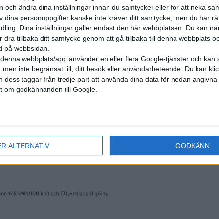
erkande.
on och ändra dina inställningar innan du samtycker eller för att neka sa
av dina personuppgifter kanske inte kräver ditt samtycke, men du har rä
dan fungerar, något man kan bygga vidare på och utgå ifrån,
ling. Dina inställningar gäller endast den här webbplatsen. Du kan nä
r dra tillbaka ditt samtycke genom att gå tillbaka till denna webbplats 
dning, säger Göran Fredriksson.
ned på webbsidan.
denna webbplats/app använder en eller flera Google-tjänster och kan 
r. Exakt när man som elbilsförare kan kasta sina gamla laddk
 men inte begränsat till, ditt besök eller användarbeteende. Du kan klicka 
.
och dess taggar från tredje part att använda dina data för nedan angivna
t om godkännanden till Google.
al testpiloter först.
ER ALTERNATIV
GODKÄNN