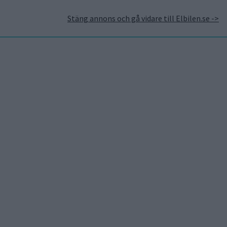
Stäng annons och gå vidare till Elbilen.se ->
takt
Annonsera hos Elbilen
Tidningsarkivet
Prenumerera
Mest lästa
5 aug 2026
Uppgift: då kommer Volvos
nya eldrivna volymmodell
EX50
6 aug 2026
Nu även Byd – då vill jätten
tillverka solid state-
batterier
6 aug 2026
Volvokoncernen samarbetar
med Toyota kring vätgas för