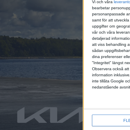
Vi och våra
leverant
bearbetar personuppg
personanpassade ann
samt för att utveckla
uppgifter om geograf
vår och våra leverant
detaljerad informati
att viss behandling 
sådan uppgiftsbehand
dina preferenser elle
"Integritet" längst 
Observera också att 
information inklusive,
inte tillåta Google 
nedanstående avsnit
Relaterat innehåll
nyheter
nyheter
FL