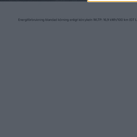
20 maj 2026
9 mar 2026
AMG GT 4 –
Mercede
axialflödesmotorer och
insidan
600 kW laddning
elbil
nyheter
nyheter
28 nov 2025
26 nov 2025