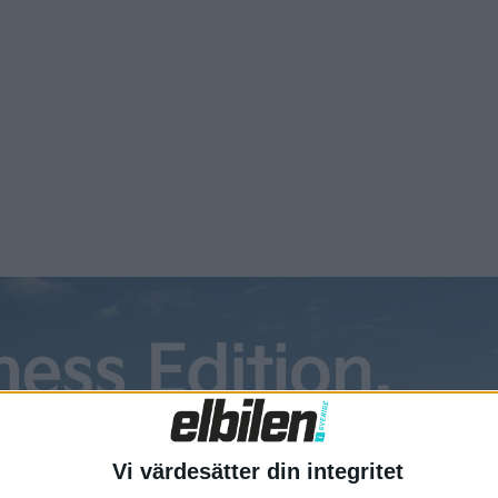
la tjänster för 50 800 kronor där det ingår multikonturstol
r med ljudsystem från Burmester. För 59 500 kronor går det a
tive Ride Control, AMG Tradition Control och AMG Agility
Vi värdesätter din integritet