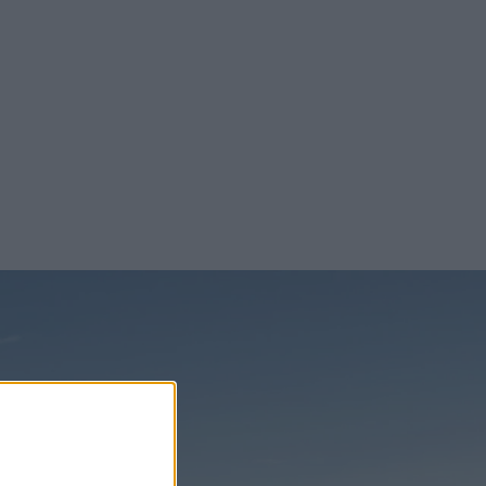
ar fram och
tt välja till
 Control