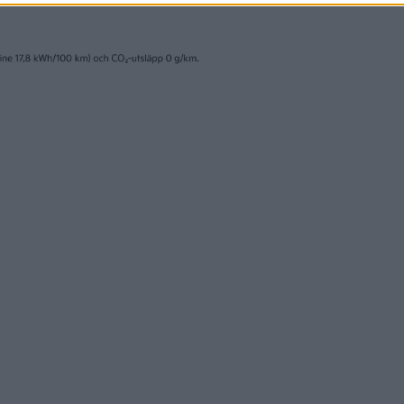
23 feb 2026
s-AMG visar
Externa högtalare 
 av sin kommande
simulerade motorl
tillåtas i EU
nyheter
25 aug 2025