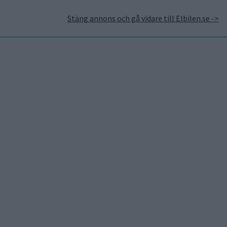
Stäng annons och gå vidare till Elbilen.se ->
takt
Annonsera hos Elbilen
Tidningsarkivet
Prenumerera
Mest lästa
5 aug 2026
Uppgift: då kommer Volvos
nya eldrivna volymmodell
EX50
6 aug 2026
Nu även Byd – då vill jätten
tillverka solid state-
batterier
6 aug 2026
Säljstart för
instegsversionen av ID. Polo