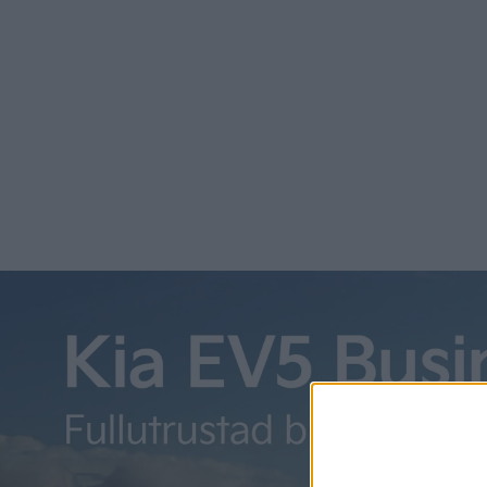
Bland tillvalen finns bland annat Premiumpaket med digita
head up-display eller Premiumpaket plus för 124 400 krono
AMG Dynamic Plus-paket med flera körprogram som AMG Ac
som alla ska bidra till bättre prestanda på vägen.