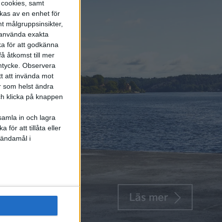
s cookies, samt
kas av en enhet för
t målgruppsinsikter,
r använda exakta
ka för att godkänna
å åtkomst till mer
mtycke.
Observera
tt att invända mot
r som helst ändra
och klicka på knappen
samla in och lagra
för att tillåta eller
 ändamål i