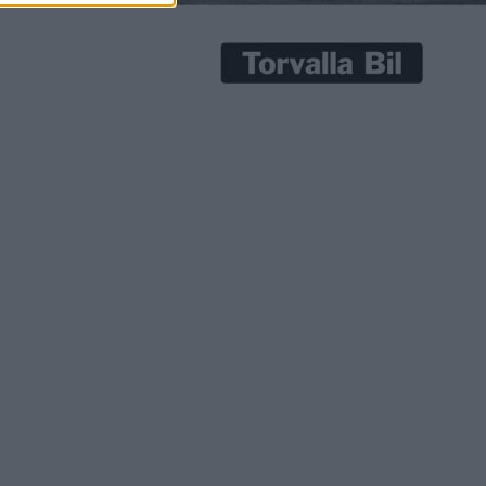
för
jud kan