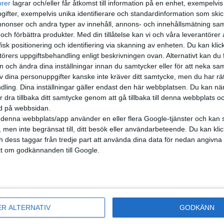
orer
lagrar och/eller får åtkomst till information på en enhet, exempelvi
ifter, exempelvis unika identifierare och standardinformation som skic
onser och andra typer av innehåll, annons- och innehållsmätning sam
 och förbättra produkter.
Med din tillåtelse kan vi och våra leverantöre
isk positionering och identifiering via skanning av enheten. Du kan klic
örers uppgiftsbehandling enligt beskrivningen ovan. Alternativt kan du f
on och ändra dina inställningar innan du samtycker eller för att neka sa
av dina personuppgifter kanske inte kräver ditt samtycke, men du har rä
ling. Dina inställningar gäller endast den här webbplatsen. Du kan nä
r dra tillbaka ditt samtycke genom att gå tillbaka till denna webbplats 
ned på webbsidan.
denna webbplats/app använder en eller flera Google-tjänster och kan 
 men inte begränsat till, ditt besök eller användarbeteende. Du kan klicka 
och dess taggar från tredje part att använda dina data för nedan angivna
t om godkännanden till Google.
nyheter
ER ALTERNATIV
GODKÄNN