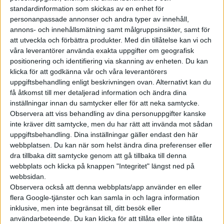
standardinformation som skickas av en enhet för
AMG:s första egenutvecklade elbil AMG GT lanseras nästa år
personanpassade annonser och andra typer av innehåll,
och kommer använda motorer från Yasa.
annons- och innehållsmätning samt målgruppsinsikter, samt för
att utveckla och förbättra produkter.
Med din tillåtelse kan vi och
våra leverantörer använda exakta uppgifter om geografisk
positionering och identifiering via skanning av enheten. Du kan
Det innebär en ökning på 60 procent per år sedan 2010. Håller
klicka för att godkänna vår och våra leverantörers
den takten i sig kommer företaget 2040 kunna bygga 20
uppgiftsbehandling enligt beskrivningen ovan. Alternativt kan du
miljoner axialflödesmotorer per år, skriver Yasas
få åtkomst till mer detaljerad information och ändra dina
utvecklingschef Tim Woolmer i en post på nätverket Linkedin.
inställningar innan du samtycker eller för att neka samtycke.
Något som ska tas med en nypa salt då han avslutar meningen
Observera att viss behandling av dina personuppgifter kanske
inte kräver ditt samtycke, men du har rätt att invända mot sådan
med en smiley.
uppgiftsbehandling. Dina inställningar gäller endast den här
webbplatsen. Du kan när som helst ändra dina preferenser eller
Företaget har under året också presenterat allt mindre
dra tillbaka ditt samtycke genom att gå tillbaka till denna
versioner av sin motor. Efter att först ha meddelat att de tagit
webbplats och klicka på knappen "Integritet" längst ned på
fram en motor på endast 13,1 kilo med en effekt på 550 kW
webbsidan.
presenterades i oktober nyheten att de nu har en motor på
Observera också att denna webbplats/app använder en eller
12,7 kilo med en effekt på 750 kW, alltså 1.019 hästkrafter. Då
flera Google-tjänster och kan samla in och lagra information
som toppeffekt, men även vid vanlig körning ska motorn kunna
inklusive, men inte begränsat till, ditt besök eller
användarbeteende. Du kan klicka för att tillåta eller inte tillåta
ge en effekt på 350 kW (476 hästkrafter).