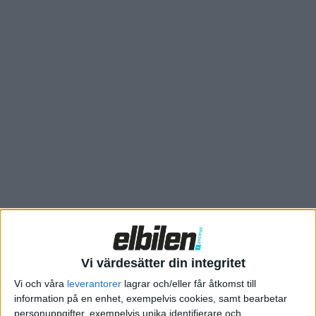
fick ett smakprov av i en ny video.
Nu meddelar Yasa att de har nått en ny milstolpe när de har
byggt 50.000 axialflödesmotorer vid sin nya fabrik i närheten av
brittiska Oxford. Tillverkningen drog igång 2010, då det
byggdes 20 motorer, och en mer intressant siffra är kanske den
över tillverkningen i år. Tack vare den nya fabriken har Yasa
hittills under 2025 tillverkat 20.000 motorer.
Vi värdesätter din integritet
Vi och våra
leverantorer
lagrar och/eller får åtkomst till
information på en enhet, exempelvis cookies, samt bearbetar
personuppgifter, exempelvis unika identifierare och