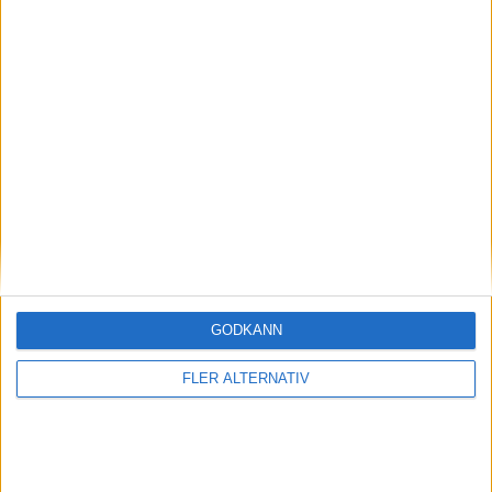
24 okt 2025
750 kW ur motor på 12,7 kilo – Yasa slår sitt
eget rekord
nyheter
GODKÄNN
FLER ALTERNATIV