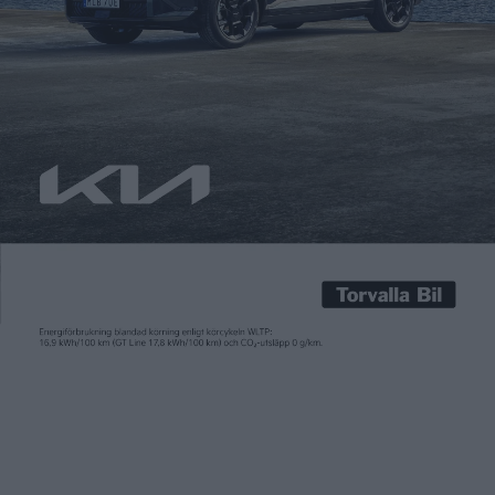
Carl Undéhn
28 nov 2025
Brittiska Yasa har specialiserat sig på så kallade
axialflödesmotorer för eldrivna prestandabilar. Med en
kompakt konstruktion, helg effekt och högt vridmoment
lämpar de sig väl för eldrivna prestanda bilar och 2021 köptes
Yasa av Mercedes för att leverera motorer till kommande
eldrivna AMG-modeller. Till exempel AMG GT, som vi i veckan
fick ett smakprov av […]
Brittiska Yasa har specialiserat sig på så kallade
axialflödesmotorer för eldrivna prestandabilar. Med en
kompakt konstruktion, helg effekt och högt vridmoment
lämpar de sig väl för eldrivna prestanda bilar och 2021 köptes
Yasa av Mercedes för att leverera motorer till kommande
eldrivna AMG-modeller. Till exempel AMG GT, som vi i veckan