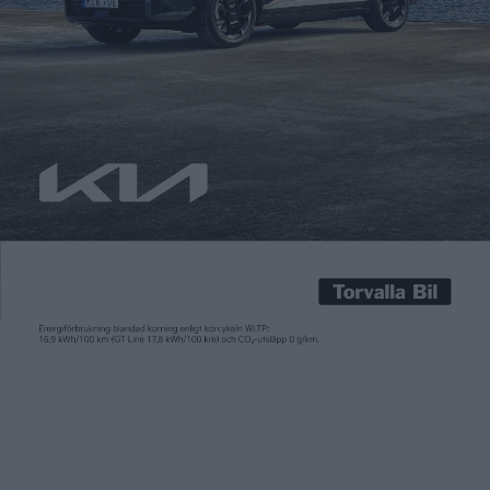
Patrick Ekstrand
26 feb 2015
Laddstationer är en snabbt växande marknad som beräknas
vara värd 2,9 miljarder dollar år 2023. Detta kan jämföras med
de 81 miljoner dollar som förra året investerades i
laddstationer och kringutrustning, enligt en färsk rapport från
Navigant Research. Redan i år beräknas den globala
marknaden vara värd nästan dubbelt så mycket som förra året.
– […]
Laddstationer är en snabbt växande marknad som beräknas
vara värd 2,9 miljarder dollar år 2023. Detta kan jämföras med
de 81 miljoner dollar som förra året investerades i
laddstationer och kringutrustning, enligt en färsk rapport från
Navigant Research. Redan i år beräknas den globala
marknaden vara värd nästan dubbelt så mycket som förra året.