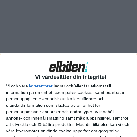
– Försäljningen av laddsystem för elbilar väntas öka stadigt de
kommande åren med fler än 2,5 miljoner år 2023, säger
företagets analytiker Lisa Jerram.
Vi värdesätter din integritet
Vi och våra
leverantorer
lagrar och/eller får åtkomst till
information på en enhet, exempelvis cookies, samt bearbetar
personuppgifter, exempelvis unika identifierare och
standardinformation som skickas av en enhet för
personanpassade annonser och andra typer av innehåll,
annons- och innehållsmätning samt målgruppsinsikter, samt för
att utveckla och förbättra produkter.
Med din tillåtelse kan vi och
våra leverantörer använda exakta uppgifter om geografisk