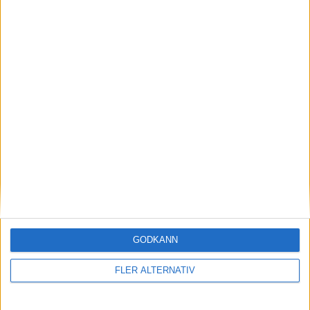
29 jan 2024
Efter rallyvinst: Audi Q8 e-tron Dakar edition
till eCarExpo
Läs mer
GODKÄNN
nyheter
FLER ALTERNATIV