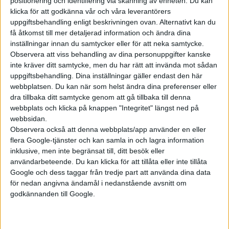
positionering och identifiering via skanning av enheten. Du kan
klicka för att godkänna vår och våra leverantörers
uppgiftsbehandling enligt beskrivningen ovan. Alternativt kan du
få åtkomst till mer detaljerad information och ändra dina
inställningar innan du samtycker eller för att neka samtycke.
Observera att viss behandling av dina personuppgifter kanske
inte kräver ditt samtycke, men du har rätt att invända mot sådan
uppgiftsbehandling. Dina inställningar gäller endast den här
webbplatsen. Du kan när som helst ändra dina preferenser eller
dra tillbaka ditt samtycke genom att gå tillbaka till denna
webbplats och klicka på knappen "Integritet" längst ned på
webbsidan.
Observera också att denna webbplats/app använder en eller
flera Google-tjänster och kan samla in och lagra information
inklusive, men inte begränsat till, ditt besök eller
Relaterat innehåll
användarbeteende. Du kan klicka för att tillåta eller inte tillåta
Google och dess taggar från tredje part att använda dina data
för nedan angivna ändamål i nedanstående avsnitt om
nyheter
godkännanden till Google.