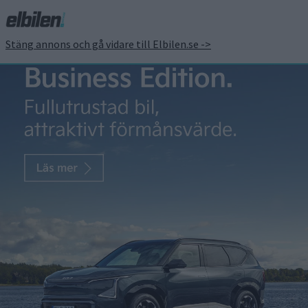
Stäng annons och gå vidare till Elbilen.se ->
Snabbt växande
marknad för
laddstationer