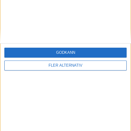
nyheter
GODKÄNN
FLER ALTERNATIV
6 aug 2026
Nu även Byd – då vill jätten tillverka solid
state-batterier
nyheter