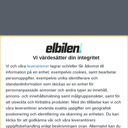
Utbudet av elbilar ökar snabbt och utställningsytan vid
Svenska Mässan har därför vuxit för att i år vara större än
någonsin. På plats i Volvos hemstad Göteborg kan mässan
också presentera en världsnyhet i form av konceptbilen
Concept Recharge. Det är första gången som Volvos koncept
av nästa generations elbilar visas upp offentligt och bjuder på
en inblick i tillverkarens resa mot att endast bygga elbilar från
Vi värdesätter din integritet
år 2030.
Vi och våra
leverantorer
lagrar och/eller får åtkomst till
information på en enhet, exempelvis cookies, samt bearbetar
personuppgifter, exempelvis unika identifierare och
standardinformation som skickas av en enhet för
personanpassade annonser och andra typer av innehåll,
annons- och innehållsmätning samt målgruppsinsikter, samt för
att utveckla och förbättra produkter.
Med din tillåtelse kan vi och
våra leverantörer använda exakta uppgifter om geografisk
positionering och identifiering via skanning av enheten. Du kan
klicka för att godkänna vår och våra leverantörers
uppgiftsbehandling enligt beskrivningen ovan. Alternativt kan du