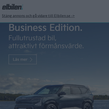
Stäng annons och gå vidare till Elbilen.se ->
Snart dags för eCar Expo
i Göteborg med
världsnyhet från Volvo