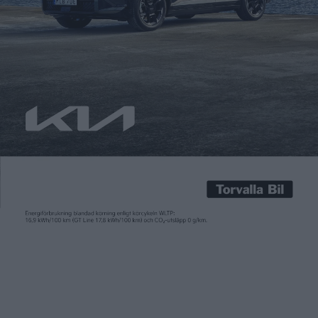
Carl Undéhn
25 nov 2021
Sedan starten 2016 är mässan eCarExpo en årlig höjdpunkt för
alla intresserade av elbilar, laddteknik och allt som rör
omställningen till elektrifiering. I oktober anordnades mässan
för första gången även i Köpenhamn och efter en välbesökt
premiär i Danmark är det dags för eCar Expo att återigen
komma till Göteborg under helgen 4-5 december. Utbudet […]
Sedan starten 2016 är mässan eCarExpo en årlig höjdpunkt för
alla intresserade av elbilar, laddteknik och allt som rör
omställningen till elektrifiering.
I oktober anordnades mässan för första gången även i
Köpenhamn och efter en välbesökt premiär i Danmark är det
dags för
eCar Expo
att återigen komma till Göteborg under
helgen 4-5 december.