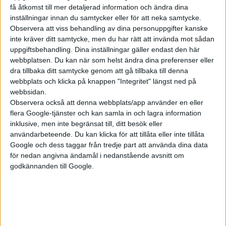
få åtkomst till mer detaljerad information och ändra dina
inställningar innan du samtycker eller för att neka samtycke.
Observera att viss behandling av dina personuppgifter kanske
Volvo Concept Recharge
inte kräver ditt samtycke, men du har rätt att invända mot sådan
uppgiftsbehandling. Dina inställningar gäller endast den här
– Vi vill visa alla de steg vi kommer att ta inom vår
webbplatsen. Du kan när som helst ändra dina preferenser eller
elbilsutveckling för att minska vårt koloxidavtryck. År 2030
dra tillbaka ditt samtycke genom att gå tillbaka till denna
webbplats och klicka på knappen "Integritet" längst ned på
säljer vi bara elbilar och 2040 ska vi vara ett klimatneutralt och
webbsidan.
cirkulärt företag, säger Gustaf Sjöholm som är pressansvarig
Observera också att denna webbplats/app använder en eller
på Volvo Car Sverige.
flera Google-tjänster och kan samla in och lagra information
inklusive, men inte begränsat till, ditt besök eller
Volvos konceptbil går tyvärr inte att provköra ännu, däremot
användarbeteende. Du kan klicka för att tillåta eller inte tillåta
omkring 40 andra modeller som kommer till mässan. Bland
Google och dess taggar från tredje part att använda dina data
annat aktuella och nya modeller som Renault Mégane E-Tech,
för nedan angivna ändamål i nedanstående avsnitt om
MG Marvel R och Volvo C40 samt Polestar 2 Long Range Dual
godkännanden till Google.
Motor med senaste uppdatering som höjer effekten från 408
till 476 hästkrafter går att
boka för provkörning
.