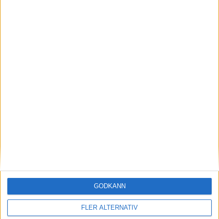
29 jan 2024
Efter rallyvinst: Audi Q8 e-tron Dakar edition
till eCarExpo
Läs mer
GODKÄNN
FLER ALTERNATIV
nyheter