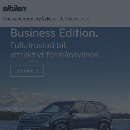
Stäng annons och gå vidare till Elbilen.se ->
Snart skeppar LG de
första delarna till
Bolt/Ampera-e