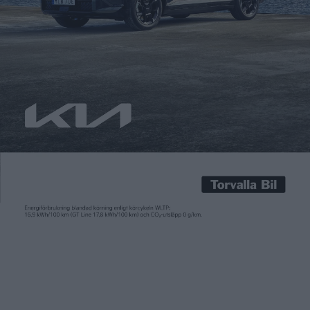
Patrick Ekstrand
23 aug 2016
Produktionsstarten för Chevrolet Bolt närmar sig.
Sydkoreanska LG Electronics ligger i startgroparna att
leverera komponenter som ska användas i elbilen, rapporterar
Korea Times. Företaget ska tillverka 11 komponenter till
elbilen, som i Europa kommer att säljas som Opel Apera-e,
skriver tidningen. Förutom delar till drivlinan handlar det om
infotainment-systemet. Affären uppges vara mycket
välkommen för […]
Produktionsstarten för Chevrolet Bolt närmar sig.
Sydkoreanska LG Electronics ligger i startgroparna att
leverera komponenter som ska användas i elbilen,
rapporterar
Korea Times
.
Företaget ska tillverka 11 komponenter till elbilen, som i