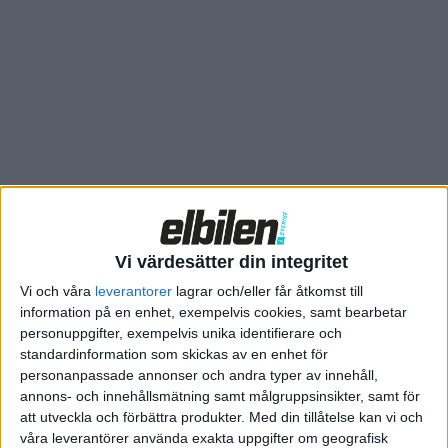
Europa kommer att säljas som Opel Apera-e, skriver tidningen.
Förutom delar till drivlinan handlar det om infotainment-
systemet.
Affären uppges vara mycket välkommen för LG:s division för
fordonskomponenter, som under andra kvartalet gick drygt 15
miljoner dollar back.
Vi värdesätter din integritet
Vi och våra
leverantorer
lagrar och/eller får åtkomst till
information på en enhet, exempelvis cookies, samt bearbetar
personuppgifter, exempelvis unika identifierare och
standardinformation som skickas av en enhet för
personanpassade annonser och andra typer av innehåll,
annons- och innehållsmätning samt målgruppsinsikter, samt för
att utveckla och förbättra produkter.
Med din tillåtelse kan vi och
våra leverantörer använda exakta uppgifter om geografisk