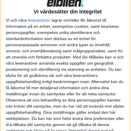
Vi värdesätter din integritet
Vi och våra
leverantorer
lagrar och/eller får åtkomst till
information på en enhet, exempelvis cookies, samt bearbetar
Den kommer i tre versioner med sex eller sju säten och två
personuppgifter, exempelvis unika identifierare och
batteristorlekar på antingen 84 eller 99 kWh. Fyrhjulsdrift är
standardinformation som skickas av en enhet för
standard och i utförandet Comfort börjar priset på 899 900
personanpassade annonser och andra typer av innehåll,
kronor. För det får du Hongqi E-HS9 med 435 hästkrafter och
annons- och innehållsmätning samt målgruppsinsikter, samt för
det mindre batteripaketet för en räckvidd på upp till 39,6 mil.
att utveckla och förbättra produkter.
Med din tillåtelse kan vi och
våra leverantörer använda exakta uppgifter om geografisk
Rattvärme, döda vinkel-varnare, kollisionsvarning och
positionering och identifiering via skanning av enheten. Du kan
automatisk parkeringsassistent ingår redan i
klicka för att godkänna vår och våra leverantörers
uppgiftsbehandling enligt beskrivningen ovan. Alternativt kan du
instegsversionen.
få åtkomst till mer detaljerad information och ändra dina
inställningar innan du samtycker eller för att neka samtycke.
Ett steg upp hittas versionen Premium som börjar på 1 079 000
Observera att viss behandling av dina personuppgifter kanske
kronor. Den har det större batteriet på 99 kWh för en räckvidd
inte kräver ditt samtycke, men du har rätt att invända mot sådan
på 46,5 mil. Motoreffekten har här höjts till 551 hästkrafter och
uppgiftsbehandling. Dina inställningar gäller endast den här
i utrustningslistan hittas bland annat 12 i stället för åtta
webbplatsen. Du kan när som helst ändra dina preferenser eller
högtalare, dörrar med soft close-funktion och Matrix LED-
dra tillbaka ditt samtycke genom att gå tillbaka till denna
webbplats och klicka på knappen "Integritet" längst ned på