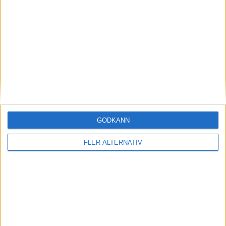
12 dec 2024
Hongqi nu med mindre grill – så mycket kostar
nya elsuven
nyheter
GODKÄNN
FLER ALTERNATIV