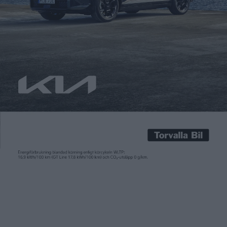
eCarExpo i Göteborg
Carl Undéhn
23 nov 2022
Det blir kinesisk lyx och flärd på elbilsmässan eCarExpo i
Göteborg 2-4 december. Det i Sverige ännu ganska okända
märket Hongqi kommer finnas på plats med sin lyx-suv E-HS9
som firar Sverigepremiär där. Märket kallas ibland för Kinas
Rolls Royce och det är också just där som märkets
chefsdesigner Giles Tayler tidigare tidigare var verksam. […]
Det blir kinesisk lyx och flärd på elbilsmässan eCarExpo i
Göteborg 2-4 december. Det i Sverige ännu ganska okända
märket Hongqi kommer finnas på plats med sin lyx-suv E-HS9
som firar Sverigepremiär där.
Märket kallas ibland för Kinas Rolls Royce och det är också just