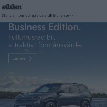
Stäng annons och gå vidare till Elbilen.se ->
Sverigepremiär för
kinesiska lyxvagnen
Hongqi E-HS9 vid