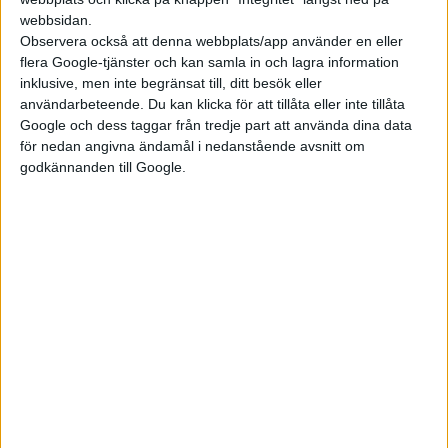
strålkastare.
webbsidan.
Observera också att denna webbplats/app använder en eller
flera Google-tjänster och kan samla in och lagra information
inklusive, men inte begränsat till, ditt besök eller
användarbeteende. Du kan klicka för att tillåta eller inte tillåta
Google och dess taggar från tredje part att använda dina data
för nedan angivna ändamål i nedanstående avsnitt om
godkännanden till Google.
Toppversionen heter Exclusive och börjar på 1 169 000 kronor.
Den har samma motoreffekt, batteri och räckvidd som
Premium. Här är det i stället mer plats med sex i stället för sju
säten. För mer komfort har Exclusiv även luftfjädring,