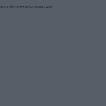
30 jan 2024
remiär för Cupra
ChatGPT och trygg
 och Ioniq 5 N på
få fler att välja P
o
elbilar
nyheter
29 jan 2024
kvarustrul hos
Efter rallyvinst: Au
EX30 försenas
tron Dakar edition t