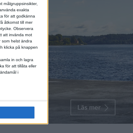
t målgruppsinsikter,
r använda exakta
ka för att godkänna
å åtkomst till mer
mtycke.
Observera
tt att invända mot
r som helst ändra
och klicka på knappen
samla in och lagra
för att tillåta eller
 ändamål i