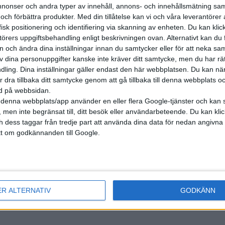
onser och andra typer av innehåll, annons- och innehållsmätning sam
 och förbättra produkter.
Med din tillåtelse kan vi och våra leverantöre
isk positionering och identifiering via skanning av enheten. Du kan klic
örers uppgiftsbehandling enligt beskrivningen ovan. Alternativt kan du f
on och ändra dina inställningar innan du samtycker eller för att neka sa
av dina personuppgifter kanske inte kräver ditt samtycke, men du har rä
ling. Dina inställningar gäller endast den här webbplatsen. Du kan nä
r dra tillbaka ditt samtycke genom att gå tillbaka till denna webbplats 
ned på webbsidan.
denna webbplats/app använder en eller flera Google-tjänster och kan 
 men inte begränsat till, ditt besök eller användarbeteende. Du kan klicka 
och dess taggar från tredje part att använda dina data för nedan angivna
t om godkännanden till Google.
nyheter
ER ALTERNATIV
GODKÄNN