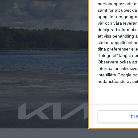
personanpassade ann
samt för att utveckla
uppgifter om geograf
vår och våra leverant
detaljerad informati
att viss behandling 
sådan uppgiftsbehand
dina preferenser elle
"Integritet" längst 
Observera också att 
information inklusive,
Relaterat innehåll
inte tillåta Google 
nedanstående avsnit
nyheter
nyheter
FL