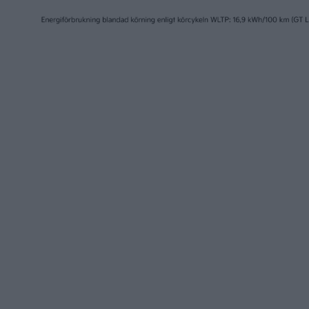
31 jan 2024
30 jan 2024
Orderböckerna öppnade –
Sverigep
så mycket kostar Polestar
Tavascan
4
eCarExp
nyheter
nyheter
30 jan 2024
30 jan 2024
Casper blir Hyundais
Nytt mju
genväg till en billig elbil för
Volvo – 