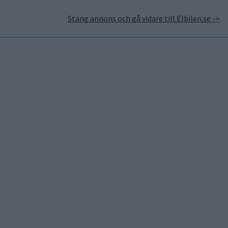
Stäng annons och gå vidare till Elbilen.se ->
takt
Annonsera hos Elbilen
Tidningsarkivet
Prenumerera
Mest lästa
5 aug 2026
Uppgift: då kommer Volvos
nya eldrivna volymmodell
EX50
6 aug 2026
Nu även Byd – då vill jätten
tillverka solid state-
batterier
7 aug 2026
Studie: Förbränningsbilar
borde skrotas direkt