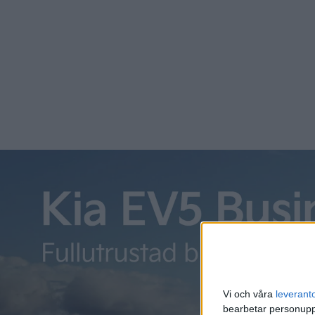
Än så länge handlar det bara om ett koncept, men företa
2021.
Vi och våra
leverant
bearbetar personuppg