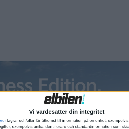
get räknar med att kunna visa upp den produktionsfärdiga v
Vi värdesätter din integritet
orer
lagrar och/eller får åtkomst till information på en enhet, exempelvi
ifter, exempelvis unika identifierare och standardinformation som skic