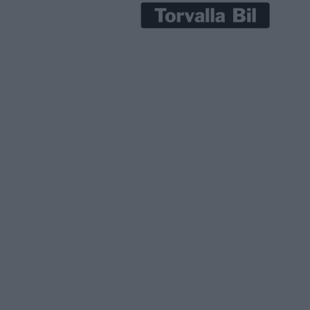
het ska
eugeots
di Q8 e-
ill