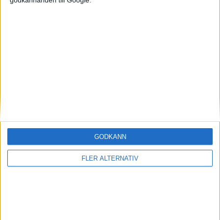
godkännanden till Google.
Mest lästa
5 aug 2026
Uppgift: då kommer Volvos nya eldrivna volymmodell EX50
5 aug 2026
Så räddar solceller tillverkningen av BMW iX3
5 aug 2026
Krönika: Laddningen blir dyrare i höst – grön energi enda
räddningen
5 aug 2026
LFP-batteri och kiselkarbid – A2 e-tron är Audis mest effektiva elbil
4 aug 2026
GODKÄNN
Porsches nya vd bekräftar: Eldrivna 718 blir av och Taycan lever
vidare
FLER ALTERNATIV