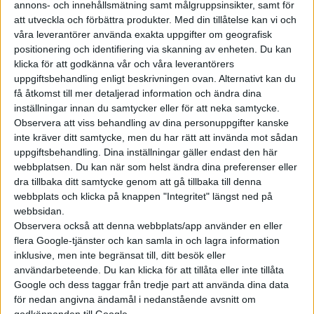
annons- och innehållsmätning samt målgruppsinsikter, samt för
Tillsammans med den svenska
att utveckla och förbättra produkter.
Med din tillåtelse kan vi och
cykeltillverkaren Allebike har
våra leverantörer använda exakta uppgifter om geografisk
Polestar tagit fram en elcykel
positionering och identifiering via skanning av enheten. Du kan
som ska passa som tvåhjulig
klicka för att godkänna vår och våra leverantörers
uppgiftsbehandling enligt beskrivningen ovan. Alternativt kan du
partner...
få åtkomst till mer detaljerad information och ändra dina
inställningar innan du samtycker eller för att neka samtycke.
Observera att viss behandling av dina personuppgifter kanske
inte kräver ditt samtycke, men du har rätt att invända mot sådan
uppgiftsbehandling. Dina inställningar gäller endast den här
Elbilens nyhetsbrev
webbplatsen. Du kan när som helst ändra dina preferenser eller
dra tillbaka ditt samtycke genom att gå tillbaka till denna
Håll dig uppdaterad om de senaste nyheterna!
webbplats och klicka på knappen "Integritet" längst ned på
webbsidan.
Observera också att denna webbplats/app använder en eller
flera Google-tjänster och kan samla in och lagra information
inklusive, men inte begränsat till, ditt besök eller
användarbeteende. Du kan klicka för att tillåta eller inte tillåta
Prenumerera
Google och dess taggar från tredje part att använda dina data
för nedan angivna ändamål i nedanstående avsnitt om