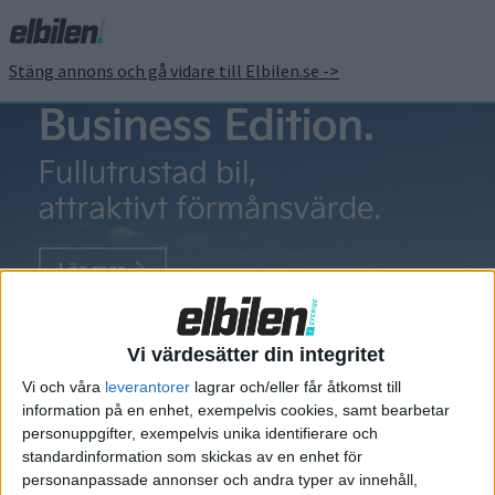
Stäng annons och gå vidare till Elbilen.se ->
Allebike
Polestar
lanserar
Vi värdesätter din integritet
mountainbike
Vi och våra
leverantorer
lagrar och/eller får åtkomst till
Den som vill ta sin Polestar ut
information på en enhet, exempelvis cookies, samt bearbetar
personuppgifter, exempelvis unika identifierare och
på äventyr i naturen, men inte
standardinformation som skickas av en enhet för
helt tappa känslan av sin bil där
personanpassade annonser och andra typer av innehåll,
har nu ett nytt alternativ.