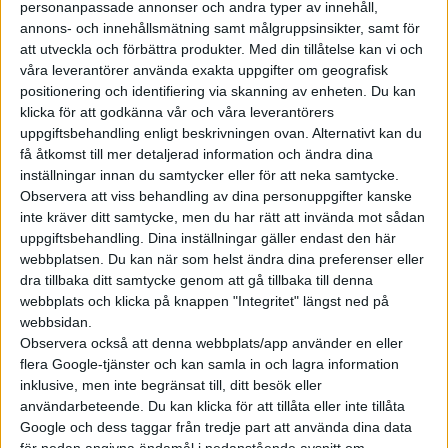
personanpassade annonser och andra typer av innehåll,
Bank, alltså samma företag som utvecklat mjukvaran som
annons- och innehållsmätning samt målgruppsinsikter, samt för
används vid pilotprojektet där Volkswagen är inblandad i
att utveckla och förbättra produkter.
Med din tillåtelse kan vi och
Hudiksvall. De båda företagen har samarbetet kring
våra leverantörer använda exakta uppgifter om geografisk
positionering och identifiering via skanning av enheten. Du kan
dubbelriktad laddning sedan 2021.
klicka för att godkänna vår och våra leverantörers
– Det här är ögonblicket när dubbelriktad laddning (Vehicle-to-
uppgiftsbehandling enligt beskrivningen ovan. Alternativt kan du
få åtkomst till mer detaljerad information och ändra dina
Grid, V2G) går från lovande teknik till kommersiell
inställningar innan du samtycker eller för att neka samtycke.
infrastruktur. Med MOON och Volkswagen AG som strategiska
Observera att viss behandling av dina personuppgifter kanske
partner kan vi föra ut dubbelriktad laddning till verkliga kunder
inte kräver ditt samtycke, men du har rätt att invända mot sådan
i stor skala och skapa värde för elbilsägare, elsystemet och
uppgiftsbehandling. Dina inställningar gäller endast den här
energiomställningen, säger Christian Jacobsson som är vd vid
webbplatsen. Du kan när som helst ändra dina preferenser eller
dra tillbaka ditt samtycke genom att gå tillbaka till denna
Energy Bank.
webbplats och klicka på knappen "Integritet" längst ned på
webbsidan.
Observera också att denna webbplats/app använder en eller
flera Google-tjänster och kan samla in och lagra information
inklusive, men inte begränsat till, ditt besök eller
användarbeteende. Du kan klicka för att tillåta eller inte tillåta
Google och dess taggar från tredje part att använda dina data
för nedan angivna ändamål i nedanstående avsnitt om