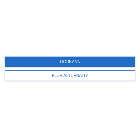
VW sparar
nyheter
GODKÄNN
FLER ALTERNATIV
13 jul 2026
VW-kopia lever vidare – Ora uppdaterar
eldriven “Bubbla”