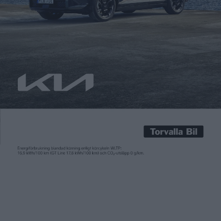
laddning
Carl Undéhn
25 jun 2026
Med Vehicle to Home (V2H) och Vehicle to Grid (V2G) kan en
elbil bli ett rullande energilager. Det ofta stora batteriet kan
då användas för att lagra el som sedan används för att driva ett
hushåll med V2H, eller sälja tillbaka den till elnätet under
timmar på dygnet när behovet är som störst med V2G. […]
Med Vehicle to Home (V2H) och Vehicle to Grid (V2G) kan en
elbil bli ett rullande energilager. Det ofta stora batteriet kan
då användas för att lagra el som sedan används för att driva ett
hushåll med V2H, eller sälja tillbaka den till elnätet under
timmar på dygnet när behovet är som störst med V2G.
De senaste åren har det lanserats en rad elbilar på den svenska