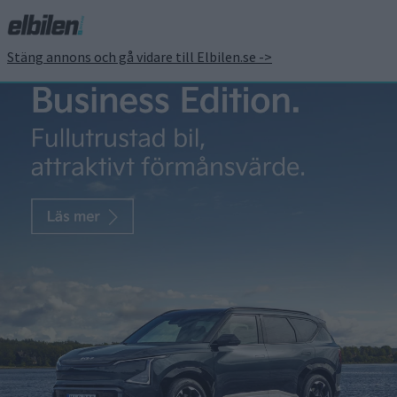
Stäng annons och gå vidare till Elbilen.se ->
Då kommer V2G till
Sverige – VW lanserar
laddbox för dubbelriktad