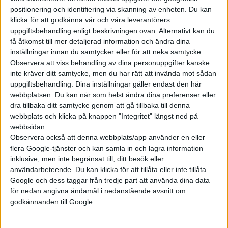
positionering och identifiering via skanning av enheten. Du kan
klicka för att godkänna vår och våra leverantörers
Prenumerera
uppgiftsbehandling enligt beskrivningen ovan. Alternativt kan du
få åtkomst till mer detaljerad information och ändra dina
inställningar innan du samtycker eller för att neka samtycke.
Mest lästa
Observera att viss behandling av dina personuppgifter kanske
inte kräver ditt samtycke, men du har rätt att invända mot sådan
5 aug 2026
uppgiftsbehandling. Dina inställningar gäller endast den här
Uppgift: då kommer Volvos nya eldrivna volymmodell EX50
webbplatsen. Du kan när som helst ändra dina preferenser eller
dra tillbaka ditt samtycke genom att gå tillbaka till denna
5 aug 2026
Så räddar solceller tillverkningen av BMW iX3
webbplats och klicka på knappen "Integritet" längst ned på
webbsidan.
6 aug 2026
Observera också att denna webbplats/app använder en eller
Nu även Byd – då vill jätten tillverka solid state-batterier
flera Google-tjänster och kan samla in och lagra information
5 aug 2026
inklusive, men inte begränsat till, ditt besök eller
Krönika: Laddningen blir dyrare i höst – grön energi enda
användarbeteende. Du kan klicka för att tillåta eller inte tillåta
räddningen
Google och dess taggar från tredje part att använda dina data
för nedan angivna ändamål i nedanstående avsnitt om
6 aug 2026
Volvokoncernen samarbetar med Toyota kring vätgas för tung
godkännanden till Google.
trafik