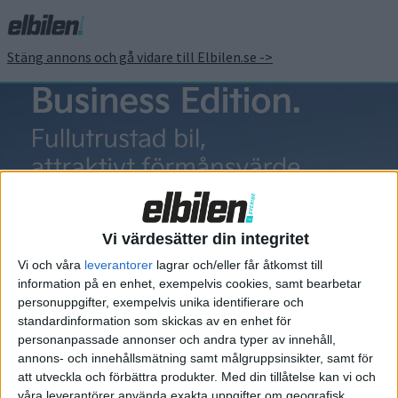
Stäng annons och gå vidare till Elbilen.se ->
Bmw M3
Vi värdesätter din integritet
Vi och våra
leverantorer
lagrar och/eller får åtkomst till
information på en enhet, exempelvis cookies, samt bearbetar
Elbilens nyhetsbrev
personuppgifter, exempelvis unika identifierare och
standardinformation som skickas av en enhet för
Håll dig uppdaterad om de senaste nyheterna!
personanpassade annonser och andra typer av innehåll,
annons- och innehållsmätning samt målgruppsinsikter, samt för
att utveckla och förbättra produkter.
Med din tillåtelse kan vi och
våra leverantörer använda exakta uppgifter om geografisk