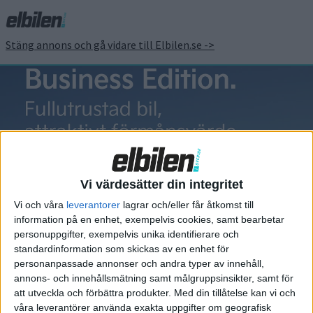
Stäng annons och gå vidare till Elbilen.se ->
BMW X5
Vi värdesätter din integritet
Vi och våra
leverantorer
lagrar och/eller får åtkomst till
information på en enhet, exempelvis cookies, samt bearbetar
Elbilens nyhetsbrev
personuppgifter, exempelvis unika identifierare och
standardinformation som skickas av en enhet för
Håll dig uppdaterad om de senaste nyheterna!
personanpassade annonser och andra typer av innehåll,
annons- och innehållsmätning samt målgruppsinsikter, samt för
att utveckla och förbättra produkter.
Med din tillåtelse kan vi och
våra leverantörer använda exakta uppgifter om geografisk