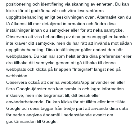
positionering och identifiering via skanning av enheten. Du kan
klicka för att godkänna vår och våra leverantörers
Prenumerera
uppgiftsbehandling enligt beskrivningen ovan. Alternativt kan du
få åtkomst till mer detaljerad information och ändra dina
inställningar innan du samtycker eller för att neka samtycke.
Mest lästa
Observera att viss behandling av dina personuppgifter kanske
inte kräver ditt samtycke, men du har rätt att invända mot sådan
7 aug 2026
uppgiftsbehandling. Dina inställningar gäller endast den här
Studie: Förbränningsbilar borde skrotas direkt
webbplatsen. Du kan när som helst ändra dina preferenser eller
dra tillbaka ditt samtycke genom att gå tillbaka till denna
5 aug 2026
webbplats och klicka på knappen "Integritet" längst ned på
Uppgift: då kommer Volvos nya eldrivna volymmodell EX50
webbsidan.
7 aug 2026
Observera också att denna webbplats/app använder en eller
EU-plan: V2G-krav ska göra elbilar till del av energisystemet
flera Google-tjänster och kan samla in och lagra information
inklusive, men inte begränsat till, ditt besök eller
6 aug 2026
Säljstart för instegsversionen av ID. Polo
användarbeteende. Du kan klicka för att tillåta eller inte tillåta
Google och dess taggar från tredje part att använda dina data
6 aug 2026
för nedan angivna ändamål i nedanstående avsnitt om
Nu även Byd – då vill jätten tillverka solid state-batterier
godkännanden till Google.