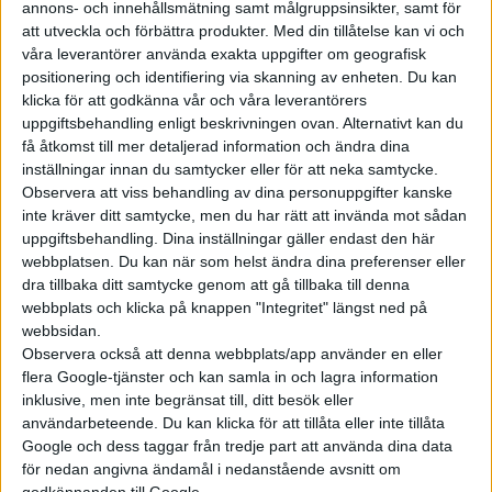
olika tekniker. Vid sidan av
annons- och innehållsmätning samt målgruppsinsikter, samt för
batteri- och vätgasdrivna
att utveckla och förbättra produkter.
Med din tillåtelse kan vi och
våra leverantörer använda exakta uppgifter om geografisk
lastbilar som laddas och tankas
positionering och identifiering via skanning av enheten. Du kan
vid stopp är så kallade elvägar
klicka för att godkänna vår och våra leverantörers
där lastbilar laddas under färd
uppgiftsbehandling enligt beskrivningen ovan. Alternativt kan du
ett alternativ. Försök görs
få åtkomst till mer detaljerad information och ändra dina
redan på and...
inställningar innan du samtycker eller för att neka samtycke.
Observera att viss behandling av dina personuppgifter kanske
inte kräver ditt samtycke, men du har rätt att invända mot sådan
uppgiftsbehandling. Dina inställningar gäller endast den här
webbplatsen. Du kan när som helst ändra dina preferenser eller
dra tillbaka ditt samtycke genom att gå tillbaka till denna
Elbilens nyhetsbrev
webbplats och klicka på knappen "Integritet" längst ned på
webbsidan.
Håll dig uppdaterad om de senaste nyheterna!
Observera också att denna webbplats/app använder en eller
flera Google-tjänster och kan samla in och lagra information
inklusive, men inte begränsat till, ditt besök eller
användarbeteende. Du kan klicka för att tillåta eller inte tillåta
Google och dess taggar från tredje part att använda dina data
Prenumerera
för nedan angivna ändamål i nedanstående avsnitt om
godkännanden till Google.