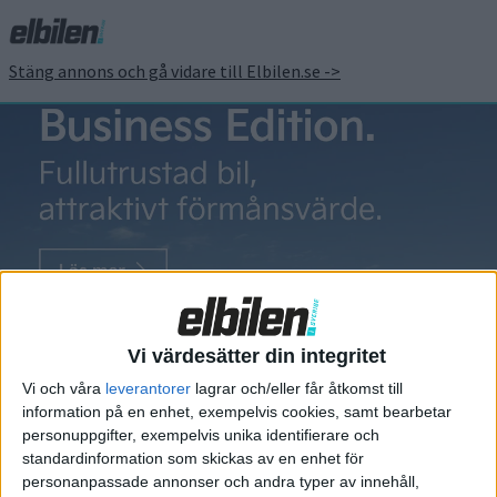
Stäng annons och gå vidare till Elbilen.se ->
Elväg
Pilotprojekt
stoppas –
Vi värdesätter din integritet
elvägen utmed
Vi och våra
leverantorer
lagrar och/eller får åtkomst till
E20 blir för dyr
information på en enhet, exempelvis cookies, samt bearbetar
personuppgifter, exempelvis unika identifierare och
För att elektrifiera landets
standardinformation som skickas av en enhet för
vägtransporter ska det testas
personanpassade annonser och andra typer av innehåll,