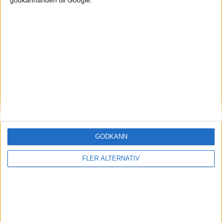
Mest lästa
7 aug 2026
Studie: Förbränningsbilar borde skrotas direkt
5 aug 2026
Uppgift: då kommer Volvos nya eldrivna volymmodell EX50
7 aug 2026
EU-plan: V2G-krav ska göra elbilar till del av energisystemet
6 aug 2026
Säljstart för instegsversionen av ID. Polo
GODKÄNN
6 aug 2026
Nu även Byd – då vill jätten tillverka solid state-batterier
FLER ALTERNATIV