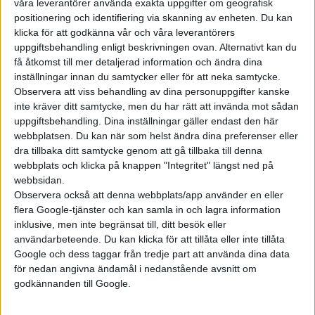
våra leverantörer använda exakta uppgifter om geografisk
positionering och identifiering via skanning av enheten. Du kan
klicka för att godkänna vår och våra leverantörers
uppgiftsbehandling enligt beskrivningen ovan. Alternativt kan du
Prenumerera
få åtkomst till mer detaljerad information och ändra dina
inställningar innan du samtycker eller för att neka samtycke.
Observera att viss behandling av dina personuppgifter kanske
inte kräver ditt samtycke, men du har rätt att invända mot sådan
Mest lästa
uppgiftsbehandling. Dina inställningar gäller endast den här
webbplatsen. Du kan när som helst ändra dina preferenser eller
5 aug 2026
dra tillbaka ditt samtycke genom att gå tillbaka till denna
Uppgift: då kommer Volvos nya eldrivna volymmodell EX50
webbplats och klicka på knappen "Integritet" längst ned på
webbsidan.
5 aug 2026
Så räddar solceller tillverkningen av BMW iX3
Observera också att denna webbplats/app använder en eller
flera Google-tjänster och kan samla in och lagra information
6 aug 2026
inklusive, men inte begränsat till, ditt besök eller
Nu även Byd – då vill jätten tillverka solid state-batterier
användarbeteende. Du kan klicka för att tillåta eller inte tillåta
5 aug 2026
Google och dess taggar från tredje part att använda dina data
Krönika: Laddningen blir dyrare i höst – grön energi enda
för nedan angivna ändamål i nedanstående avsnitt om
räddningen
godkännanden till Google.
6 aug 2026
Volvokoncernen samarbetar med Toyota kring vätgas för tung