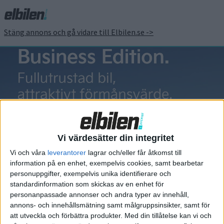
Stäng annons och gå vidare till Elbilen.se ->
Hedin
Automotive
Vi värdesätter din integritet
Vi och våra
leverantorer
lagrar och/eller får åtkomst till
information på en enhet, exempelvis cookies, samt bearbetar
personuppgifter, exempelvis unika identifierare och
standardinformation som skickas av en enhet för
Elbilens nyhetsbrev
personanpassade annonser och andra typer av innehåll,
annons- och innehållsmätning samt målgruppsinsikter, samt för
Håll dig uppdaterad om de senaste nyheterna!
att utveckla och förbättra produkter.
Med din tillåtelse kan vi och