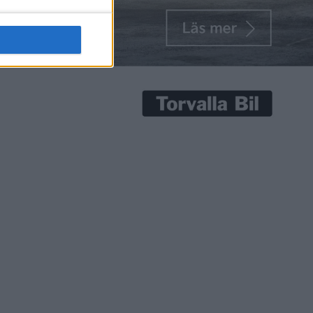
senaste nyheterna!
Prenumerera