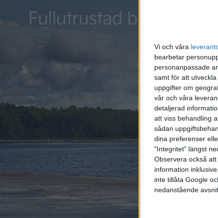
Vi och våra
leverant
bearbetar personuppg
personanpassade ann
samt för att utveckla
uppgifter om geograf
vår och våra leverant
detaljerad informati
att viss behandling 
sådan uppgiftsbehand
dina preferenser elle
"Integritet" längst 
Observera också att 
information inklusive,
inte tillåta Google 
nedanstående avsnit