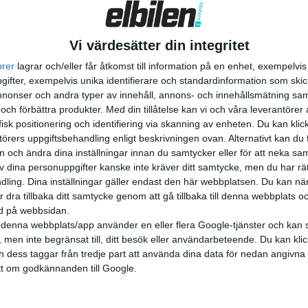
Vi värdesätter din integritet
orer
lagrar och/eller får åtkomst till information på en enhet, exempelvi
ifter, exempelvis unika identifierare och standardinformation som skic
onser och andra typer av innehåll, annons- och innehållsmätning sam
 och förbättra produkter.
Med din tillåtelse kan vi och våra leverantöre
isk positionering och identifiering via skanning av enheten. Du kan klic
örers uppgiftsbehandling enligt beskrivningen ovan. Alternativt kan du f
on och ändra dina inställningar innan du samtycker eller för att neka sa
av dina personuppgifter kanske inte kräver ditt samtycke, men du har rä
ling. Dina inställningar gäller endast den här webbplatsen. Du kan nä
r dra tillbaka ditt samtycke genom att gå tillbaka till denna webbplats 
ned på webbsidan.
denna webbplats/app använder en eller flera Google-tjänster och kan 
 men inte begränsat till, ditt besök eller användarbeteende. Du kan klicka 
och dess taggar från tredje part att använda dina data för nedan angivna
t om godkännanden till Google.