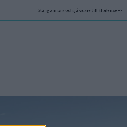
Stäng annons och gå vidare till Elbilen.se ->
takt
Annonsera hos Elbilen
Tidningsarkivet
Prenumerera
Mest lästa
5 aug 2026
Uppgift: då kommer
Volvos nya eldrivna
volymmodell EX50
6 aug 2026
Nu även Byd – då vill
jätten tillverka solid
state-batterier
6 aug 2026
Volvokoncernen
samarbetar med Toyota