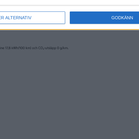
ER ALTERNATIV
GODKÄNN
erige AB och trycks av www.fridholmpartners.se