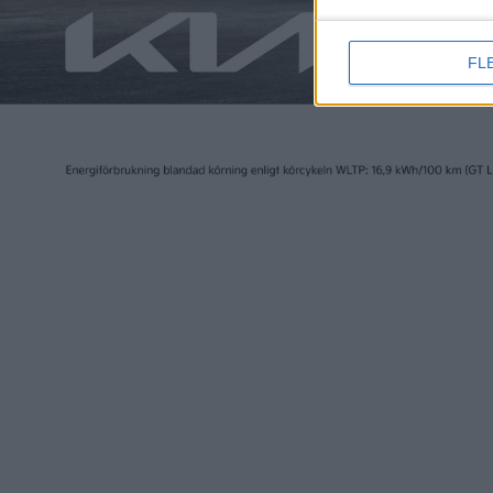
FL
Elbilen i Sverige ägs av Tidningen Elbilen i Sv
Ansvarig utgivare:
Fredrik Sandberg
Adress:
Götgatan 71
116 21 STOCKHOLM