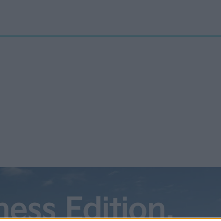
Nyheter
elbilenPLUS
Tester
Magasinet
Krönikor
Podcast
Kon