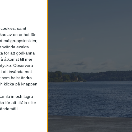
kring vätgas för tung
trafik
6 aug 2026
Helt enligt plan – nu
s cookies, samt
byggs BMW i3
kas av en enhet för
t målgruppsinsikter,
r använda exakta
ka för att godkänna
6 aug 2026
Säljstart för
å åtkomst till mer
instegsversionen av ID.
mtycke.
Observera
Polo
tt att invända mot
r som helst ändra
och klicka på knappen
samla in och lagra
för att tillåta eller
Elbilens
 ändamål i
nyhetsbrev
Håll dig uppdaterad om de