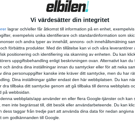
 laddas snabbare. 2028, eller r...
Vi värdesätter din integritet
orer
lagrar och/eller får åtkomst till information på en enhet, exempelvi
ifter, exempelvis unika identifierare och standardinformation som skic
onser och andra typer av innehåll, annons- och innehållsmätning sam
 och förbättra produkter.
Med din tillåtelse kan vi och våra leverantöre
isk positionering och identifiering via skanning av enheten. Du kan klic
örers uppgiftsbehandling enligt beskrivningen ovan. Alternativt kan du f
on och ändra dina inställningar innan du samtycker eller för att neka sa
av dina personuppgifter kanske inte kräver ditt samtycke, men du har rä
ling. Dina inställningar gäller endast den här webbplatsen. Du kan nä
r dra tillbaka ditt samtycke genom att gå tillbaka till denna webbplats 
ned på webbsidan.
denna webbplats/app använder en eller flera Google-tjänster och kan 
 men inte begränsat till, ditt besök eller användarbeteende. Du kan klicka 
och dess taggar från tredje part att använda dina data för nedan angivna
t om godkännanden till Google.