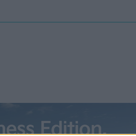
Nyheter
elbilenPLUS
Tester
Magasinet
Krönikor
Podcast
Kon
an oljejätte få Toyota att lyckas
 solid state-batteri
ar i många år arbetat på att lansera elbilar med ett solid state-
 Alltså ett batteri som har en fast i stället för flytande
yt, vilket kraftigt ökar energitätheten för längre räckvidd än