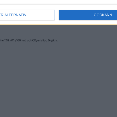
ER ALTERNATIV
GODKÄNN
erige AB och trycks av www.fridholmpartners.se