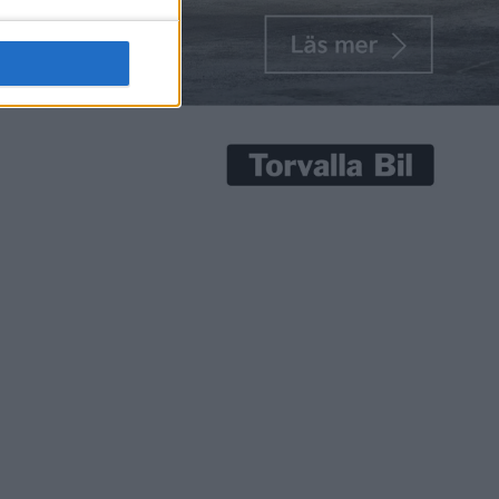
senaste nyheterna!
Prenumerera