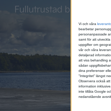
idag och
Vi och våra
leverant
bearbetar personuppg
personanpassade ann
samt för att utveckla
uppgifter om geograf
vår och våra leverant
detaljerad informati
att viss behandling 
sådan uppgiftsbehand
dina preferenser elle
"Integritet" längst 
Observera också att 
information inklusive,
inte tillåta Google 
nedanstående avsnit