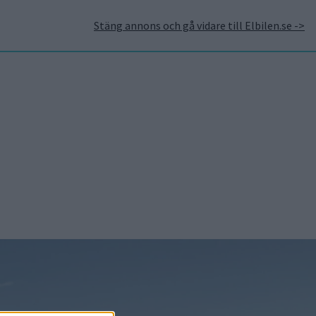
Stäng annons och gå vidare till Elbilen.se ->
takt
Annonsera hos Elbilen
Tidningsarkivet
Prenumerera
Mest lästa
5 aug 2026
Uppgift: då kommer
Volvos nya eldrivna
volymmodell EX50
5 aug 2026
Så räddar solceller
tillverkningen av BMW iX3
5 aug 2026
Krönika: Laddningen blir
dyrare i höst – grön