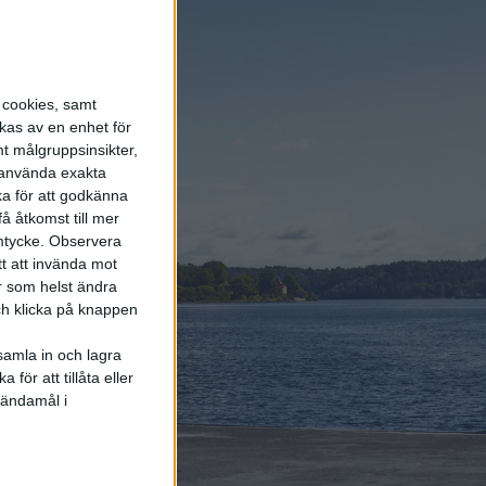
energi enda räddningen
5 aug 2026
LFP-batteri och
kiselkarbid – A2 e-tron är
s cookies, samt
Audis mest effektiva elbil
kas av en enhet för
t målgruppsinsikter,
r använda exakta
4 aug 2026
ka för att godkänna
Porsches nya vd
å åtkomst till mer
bekräftar: Eldrivna 718
mtycke.
Observera
blir av och Taycan lever
vidare
tt att invända mot
r som helst ändra
och klicka på knappen
samla in och lagra
för att tillåta eller
Elbilens
 ändamål i
nyhetsbrev
Håll dig uppdaterad om de