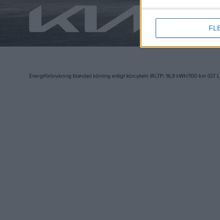
FL
Elbilen i Sverige ägs av Tidningen Elbilen i Sv
Ansvarig utgivare:
Fredrik Sandberg
Adress:
Götgatan 71
116 21 STOCKHOLM