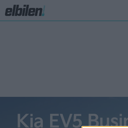
Idemitsu
Så k
med
Toyota h
batteri.
elektrol