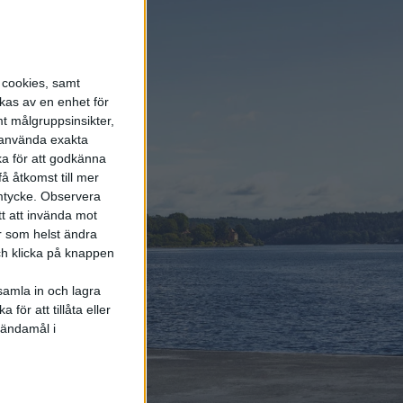
Polo
7 aug 2026
Studie:
s cookies, samt
Förbränningsbilar borde
skrotas direkt
kas av en enhet för
t målgruppsinsikter,
r använda exakta
6 aug 2026
ka för att godkänna
Helt enligt plan – nu
å åtkomst till mer
byggs BMW i3
mtycke.
Observera
tt att invända mot
r som helst ändra
och klicka på knappen
samla in och lagra
för att tillåta eller
Elbilens
 ändamål i
nyhetsbrev
Håll dig uppdaterad om de