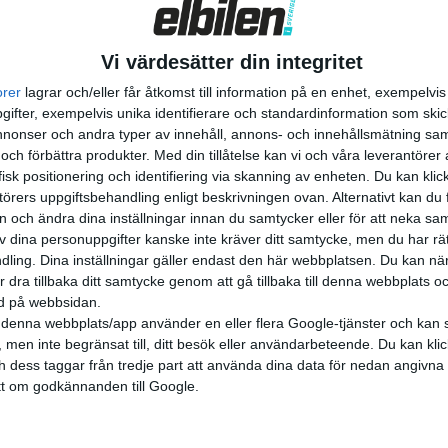
Vi värdesätter din integritet
orer
lagrar och/eller får åtkomst till information på en enhet, exempelvi
ifter, exempelvis unika identifierare och standardinformation som skic
onser och andra typer av innehåll, annons- och innehållsmätning sam
 och förbättra produkter.
Med din tillåtelse kan vi och våra leverantöre
isk positionering och identifiering via skanning av enheten. Du kan klic
örers uppgiftsbehandling enligt beskrivningen ovan. Alternativt kan du f
on och ändra dina inställningar innan du samtycker eller för att neka sa
av dina personuppgifter kanske inte kräver ditt samtycke, men du har rä
ling. Dina inställningar gäller endast den här webbplatsen. Du kan nä
r dra tillbaka ditt samtycke genom att gå tillbaka till denna webbplats 
ned på webbsidan.
denna webbplats/app använder en eller flera Google-tjänster och kan 
 men inte begränsat till, ditt besök eller användarbeteende. Du kan klicka 
och dess taggar från tredje part att använda dina data för nedan angivna
t om godkännanden till Google.