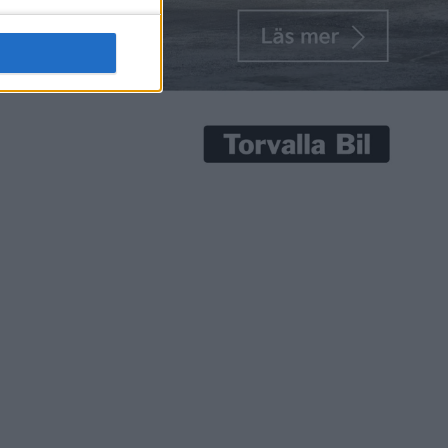
senaste nyheterna!
Prenumerera