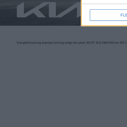
FL
Elbilen i Sverige ägs av Tidningen Elbilen i Sv
Ansvarig utgivare:
Fredrik Sandberg
Adress:
Götgatan 71
116 21 STOCKHOLM