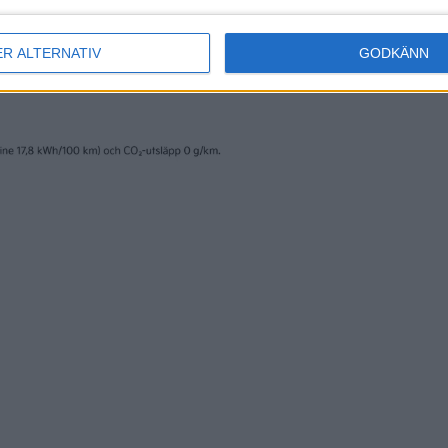
ER ALTERNATIV
GODKÄNN
erige AB och trycks av www.fridholmpartners.se