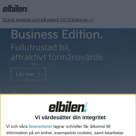
Stäng annons och gå vidare till Elbilen.se ->
Lunaz
Range Rover
Electric
försenad – men
här finns
Vi värdesätter din integritet
alternativet
Vi och våra
leverantorer
lagrar och/eller får åtkomst till
Häromveckan kom nyheten att
information på en enhet, exempelvis cookies, samt bearbetar