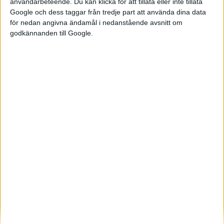
användarbeteende. Du kan klicka för att tillåta eller inte tillåta
meter lång lyxlimpa med extra
Google och dess taggar från tredje part att använda dina data
allt och ni kan läsa vår
för nedan angivna ändamål i nedanstående avsnitt om
godkännanden till Google.
provkörning av den här. Men
redan innan Spectre erbjöd den
brittiska firman Lunaz
möjligheten att köra Roll...
Elbilens nyhetsbrev
Håll dig uppdaterad om de senaste nyheterna!
Prenumerera