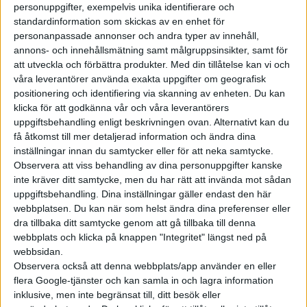
den för i år planerade Range
personuppgifter, exempelvis unika identifierare och
standardinformation som skickas av en enhet för
Rover Electric skjuts upp till
personanpassade annonser och andra typer av innehåll,
nästa år. Den officiella
annons- och innehållsmätning samt målgruppsinsikter, samt för
förklaringen är att Land Rover
att utveckla och förbättra produkter.
Med din tillåtelse kan vi och
vill genomföra fler tester av
våra leverantörer använda exakta uppgifter om geografisk
bilen innan den släpps ut på
positionering och identifiering via skanning av enheten. Du kan
marknaden. Något som får
klicka för att godkänna vår och våra leverantörers
konverteringsfirman Lu...
uppgiftsbehandling enligt beskrivningen ovan. Alternativt kan du
få åtkomst till mer detaljerad information och ändra dina
inställningar innan du samtycker eller för att neka samtycke.
Rolls Royce 100-
Observera att viss behandling av dina personuppgifter kanske
åring Phantom
inte kräver ditt samtycke, men du har rätt att invända mot sådan
uppgiftsbehandling. Dina inställningar gäller endast den här
hyllas med
webbplatsen. Du kan när som helst ändra dina preferenser eller
lyxig
dra tillbaka ditt samtycke genom att gå tillbaka till denna
webbplats och klicka på knappen "Integritet" längst ned på
konvertering
webbsidan.
Observera också att denna webbplats/app använder en eller
2023 tog anrika Rolls Royce
flera Google-tjänster och kan samla in och lagra information
klivet in elbilsvärlden med
inklusive, men inte begränsat till, ditt besök eller
lanseringen av Spectre. En 5,45