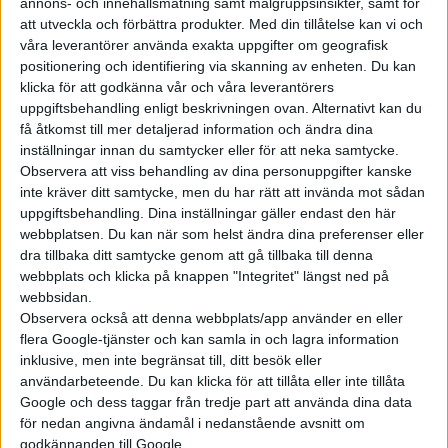
genomsnittsvikten för alla sålda
annons- och innehållsmätning samt målgruppsinsikter, samt för
att utveckla och förbättra produkter.
Med din tillåtelse kan vi och
bilar i Europa 2022, oavsett
våra leverantörer använda exakta uppgifter om geografisk
drivlina, 1 600 kilo. Jämfört med
positionering och identifiering via skanning av enheten. Du kan
året innan innebar det en ökning
klicka för att godkänna vår och våra leverantörers
på 21 procent. Även Green NCAP
uppgiftsbehandling enligt beskrivningen ovan. Alternativt kan du
har lyft upp att många b...
få åtkomst till mer detaljerad information och ändra dina
inställningar innan du samtycker eller för att neka samtycke.
Observera att viss behandling av dina personuppgifter kanske
inte kräver ditt samtycke, men du har rätt att invända mot sådan
uppgiftsbehandling. Dina inställningar gäller endast den här
webbplatsen. Du kan när som helst ändra dina preferenser eller
Elbilens nyhetsbrev
dra tillbaka ditt samtycke genom att gå tillbaka till denna
webbplats och klicka på knappen "Integritet" längst ned på
Håll dig uppdaterad om de senaste nyheterna!
webbsidan.
Observera också att denna webbplats/app använder en eller
flera Google-tjänster och kan samla in och lagra information
inklusive, men inte begränsat till, ditt besök eller
användarbeteende. Du kan klicka för att tillåta eller inte tillåta
Prenumerera
Google och dess taggar från tredje part att använda dina data
för nedan angivna ändamål i nedanstående avsnitt om
godkännanden till Google.