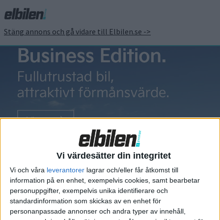
Stäng annons och gå vidare till Elbilen.se ->
Parkering
Paris vill införa
högre
Vi värdesätter din integritet
parkeringsavgift
Vi och våra
leverantorer
lagrar och/eller får åtkomst till
för suvar
information på en enhet, exempelvis cookies, samt bearbetar
personuppgifter, exempelvis unika identifierare och
Bilarna blir allt större och tyngre.
standardinformation som skickas av en enhet för
Enligt analysfirman Jato var
personanpassade annonser och andra typer av innehåll,