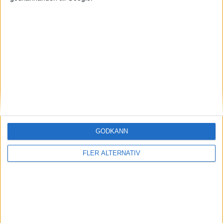
Mest lästa
7 aug 2026
Studie: Förbränningsbilar borde skrotas direkt
7 aug 2026
EU-plan: V2G-krav ska göra elbilar till del av energisystemet
5 aug 2026
Uppgift: då kommer Volvos nya eldrivna volymmodell EX50
6 aug 2026
Säljstart för instegsversionen av ID. Polo
GODKÄNN
6 aug 2026
Nu även Byd – då vill jätten tillverka solid state-batterier
FLER ALTERNATIV