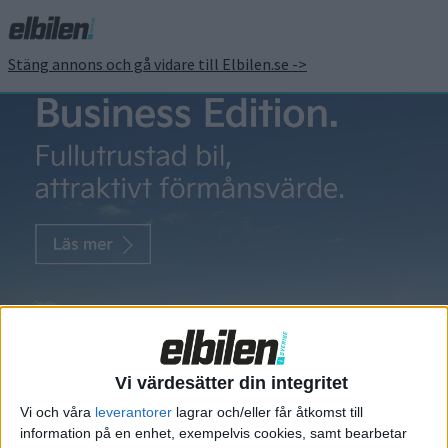
Stäng annons och gå vidare till Elbilen.se ->
Robot
Robot bygger
batterier till
elbilar hos
BMW
Vi värdesätter din integritet
Begreppet ”fysisk AI” är något
Vi och våra
leverantorer
lagrar och/eller får åtkomst till
vi kommer få höra mer om de
information på en enhet, exempelvis cookies, samt bearbetar