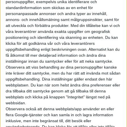
närmaste åren. Med det menas
personuppgifter, exempelvis unika identifierare och
kombinationen av artificiell
standardinformation som skickas av en enhet för
personanpassade annonser och andra typer av innehåll,
intelligens och fysiska
annons- och innehållsmätning samt målgruppsinsikter, samt för
maskiner, vilket ska göra
att utveckla och förbättra produkter.
Med din tillåtelse kan vi och
humanoida robotar till en
våra leverantörer använda exakta uppgifter om geografisk
verklighet i vardagen. Redan
positionering och identifiering via skanning av enheten. Du kan
idag testas användning av hu...
klicka för att godkänna vår och våra leverantörers
uppgiftsbehandling enligt beskrivningen ovan. Alternativt kan du
få åtkomst till mer detaljerad information och ändra dina
Piaggio visar
inställningar innan du samtycker eller för att neka samtycke.
”elbil” för den
Observera att viss behandling av dina personuppgifter kanske
inte kräver ditt samtycke, men du har rätt att invända mot sådan
lilla
uppgiftsbehandling. Dina inställningar gäller endast den här
shoppingturen
webbplatsen. Du kan när som helst ändra dina preferenser eller
dra tillbaka ditt samtycke genom att gå tillbaka till denna
En bil är perfekt när man ska
webbplats och klicka på knappen "Integritet" längst ned på
storhandla. En skåpbil när man
webbsidan.
ska till möbelaffären. Och nu
Observera också att denna webbplats/app använder en eller
flera Google-tjänster och kan samla in och lagra information
finns en ”halv bil” för den som
inklusive, men inte begränsat till, ditt besök eller
inte ska handla lika mycket. Den
användarbeteende. Du kan klicka för att tillåta eller inte tillåta