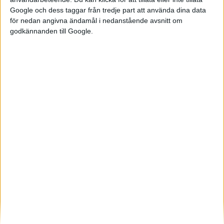
italienska
Google och dess taggar från tredje part att använda dina data
motorcykeltillverkaren Piaggio
för nedan angivna ändamål i nedanstående avsnitt om
har tagit fram en robot som
godkännanden till Google.
kan lastas m...
Elbilens nyhetsbrev
Håll dig uppdaterad om de senaste nyheterna!
Prenumerera
Mest lästa