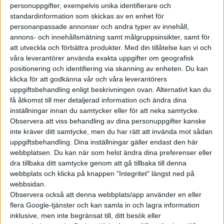
under bilsalongen i Bryssel
personuppgifter, exempelvis unika identifierare och
skulle visa sin ”största elbil
standardinformation som skickas av en enhet för
hittills”. Något som fick
personanpassade annonser och andra typer av innehåll,
spekulationerna att dra i gång
annons- och innehållsmätning samt målgruppsinsikter, samt för
att utveckla och förbättra produkter.
Med din tillåtelse kan vi och
om att en eldriven version av
våra leverantörer använda exakta uppgifter om geografisk
minibussen Staria är på gång.
positionering och identifiering via skanning av enheten. Du kan
Vilket var helt r...
klicka för att godkänna vår och våra leverantörers
uppgiftsbehandling enligt beskrivningen ovan. Alternativt kan du
Staria EV på
få åtkomst till mer detaljerad information och ändra dina
inställningar innan du samtycker eller för att neka samtycke.
gång? Då visar
Observera att viss behandling av dina personuppgifter kanske
Hyundai
inte kräver ditt samtycke, men du har rätt att invända mot sådan
uppgiftsbehandling. Dina inställningar gäller endast den här
”största elbil”
webbplatsen. Du kan när som helst ändra dina preferenser eller
hittills
dra tillbaka ditt samtycke genom att gå tillbaka till denna
webbplats och klicka på knappen "Integritet" längst ned på
Med Ioniq 9 lanserade också
webbsidan.
Hyundai en sjusitsig elsuv och
Observera också att denna webbplats/app använder en eller
flera Google-tjänster och kan samla in och lagra information
här kan ni läsa våra intryck av
inklusive, men inte begränsat till, ditt besök eller
den. Bilen är tekniskt besläktad