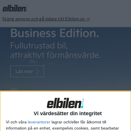
Stäng annons och gå vidare till Elbilen.se ->
Staria
Nio säten och
snabb laddning
– Hyundai visar
Staria Electric
Vi värdesätter din integritet
Hyundai hade redan släppt en
Vi och våra
leverantorer
lagrar och/eller får åtkomst till
teaserbild och lovat att de
information på en enhet, exempelvis cookies, samt bearbetar