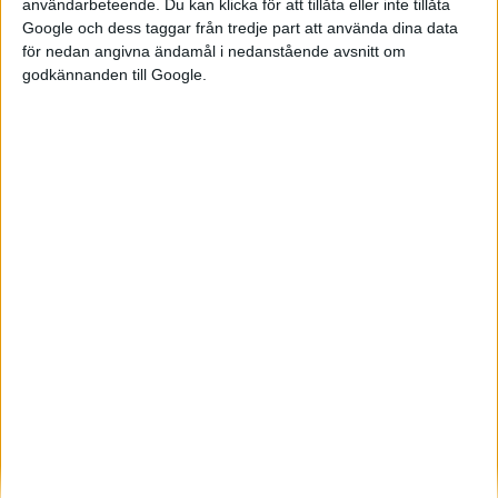
användarbeteende. Du kan klicka för att tillåta eller inte tillåta
med Kia EV9 och byggs med de
Google och dess taggar från tredje part att använda dina data
koreanska tillverkarnas
för nedan angivna ändamål i nedanstående avsnitt om
gemensamma elbvilsplattform
godkännanden till Google.
E-GMP. Något som bland annat
innebär snabb la...
Elbilens nyhetsbrev
Håll dig uppdaterad om de senaste nyheterna!
Prenumerera