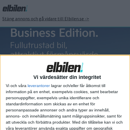
Stäng annons och gå vidare till Elbilen.se ->
tesla fsd
Vi värdesätter din integritet
Vi och våra
leverantorer
lagrar och/eller får åtkomst till
information på en enhet, exempelvis cookies, samt bearbetar
Elbilens nyhetsbrev
personuppgifter, exempelvis unika identifierare och
standardinformation som skickas av en enhet för
Håll dig uppdaterad om de senaste nyheterna!
personanpassade annonser och andra typer av innehåll,
annons- och innehållsmätning samt målgruppsinsikter, samt för
att utveckla och förbättra produkter.
Med din tillåtelse kan vi och
våra leverantörer använda exakta uppgifter om geografisk