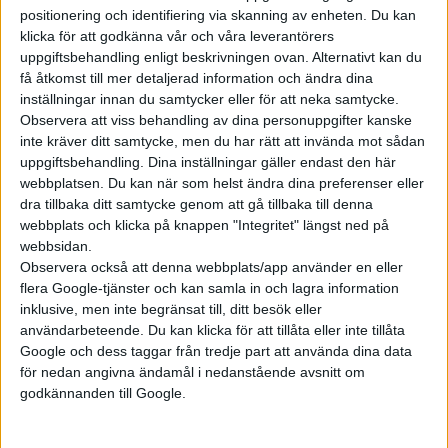
positionering och identifiering via skanning av enheten. Du kan
klicka för att godkänna vår och våra leverantörers
Prenumerera
uppgiftsbehandling enligt beskrivningen ovan. Alternativt kan du
få åtkomst till mer detaljerad information och ändra dina
inställningar innan du samtycker eller för att neka samtycke.
Mest lästa
Observera att viss behandling av dina personuppgifter kanske
inte kräver ditt samtycke, men du har rätt att invända mot sådan
5 aug 2026
uppgiftsbehandling. Dina inställningar gäller endast den här
Uppgift: då kommer Volvos nya eldrivna volymmodell EX50
webbplatsen. Du kan när som helst ändra dina preferenser eller
dra tillbaka ditt samtycke genom att gå tillbaka till denna
5 aug 2026
Så räddar solceller tillverkningen av BMW iX3
webbplats och klicka på knappen "Integritet" längst ned på
webbsidan.
5 aug 2026
Observera också att denna webbplats/app använder en eller
Krönika: Laddningen blir dyrare i höst – grön energi enda
flera Google-tjänster och kan samla in och lagra information
räddningen
inklusive, men inte begränsat till, ditt besök eller
5 aug 2026
användarbeteende. Du kan klicka för att tillåta eller inte tillåta
LFP-batteri och kiselkarbid – A2 e-tron är Audis mest effektiva elbil
Google och dess taggar från tredje part att använda dina data
för nedan angivna ändamål i nedanstående avsnitt om
17 jul 2026
Två nya elbilar – kommer eldrivna Volvokombin nu?
godkännanden till Google.