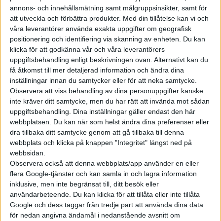
annons- och innehållsmätning samt målgruppsinsikter, samt för
att utveckla och förbättra produkter.
Med din tillåtelse kan vi och
våra leverantörer använda exakta uppgifter om geografisk
positionering och identifiering via skanning av enheten. Du kan
klicka för att godkänna vår och våra leverantörers
uppgiftsbehandling enligt beskrivningen ovan. Alternativt kan du
få åtkomst till mer detaljerad information och ändra dina
inställningar innan du samtycker eller för att neka samtycke.
Observera att viss behandling av dina personuppgifter kanske
inte kräver ditt samtycke, men du har rätt att invända mot sådan
uppgiftsbehandling. Dina inställningar gäller endast den här
webbplatsen. Du kan när som helst ändra dina preferenser eller
dra tillbaka ditt samtycke genom att gå tillbaka till denna
webbplats och klicka på knappen "Integritet" längst ned på
webbsidan.
Observera också att denna webbplats/app använder en eller
flera Google-tjänster och kan samla in och lagra information
inklusive, men inte begränsat till, ditt besök eller
användarbeteende. Du kan klicka för att tillåta eller inte tillåta
Google och dess taggar från tredje part att använda dina data
för nedan angivna ändamål i nedanstående avsnitt om