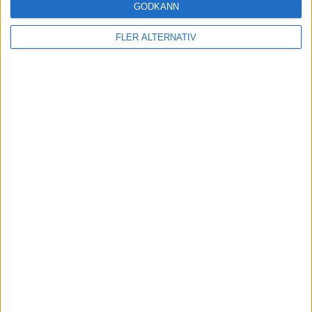
GODKÄNN
FLER ALTERNATIV
18 jun 2026
#77 Tekniken bakom Zeekr 7GT och invikta
skägg – med gäst Peter Esse
podcasts