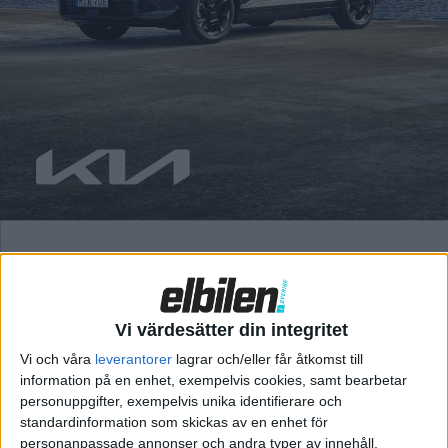
I veckans avsnitt diskuterar vi heta nyheter: Ny sportig liten bil
från Peugeot, nya Nissan Leaf, fler detaljer om Mercedes GLC
och så stödet till köp av elbilar, hur bra är det egentligen?
Carl berättar om en provåkning av en självkörande Volkswagen
ID Buzz, Fredrik berättar vad han kan om nykörda Lexus RZ och
så undrar vi om man tappar hår på bröstet om man kör elbil.
Viktig fråga. Häng med!
Vi värdesätter din integritet
Vi och våra
leverantorer
lagrar och/eller får åtkomst till
information på en enhet, exempelvis cookies, samt bearbetar
personuppgifter, exempelvis unika identifierare och
standardinformation som skickas av en enhet för
personanpassade annonser och andra typer av innehåll,