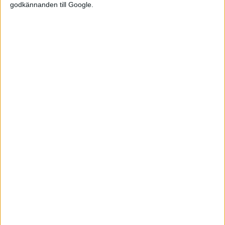
godkännanden till Google.
Läs mer
podcasts
6 aug 2026
#80 Offgrid-dags när elpriserna väntas öka?