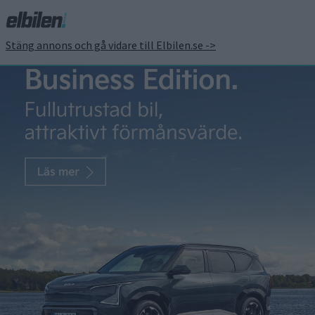
Stäng annons och gå vidare till Elbilen.se ->
#35 Provåkning av
självkörande ID.Buzz och
nya stödet till elbilar
Joakim Dyredand
19 jun 2025
I veckans avsnitt diskuterar vi heta nyheter: Ny sportig liten bil
från Peugeot, nya Nissan Leaf, fler detaljer om Mercedes GLC
och så stödet till köp av elbilar, hur bra är det egentligen? Carl
berättar om en provåkning av en självkörande Volkswagen ID
Buzz, Fredrik berättar vad han kan om nykörda Lexus RZ och så
[…]