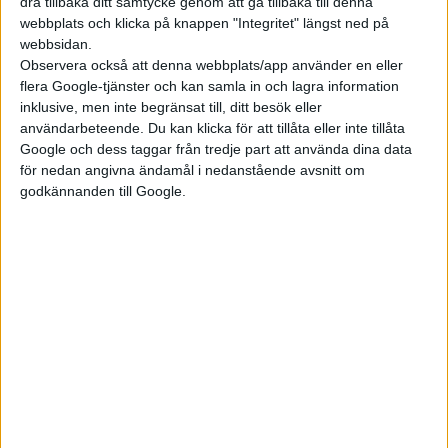
dra tillbaka ditt samtycke genom att gå tillbaka till denna
webbplats och klicka på knappen "Integritet" längst ned på
webbsidan.
Plus
tester
Observera också att denna webbplats/app använder en eller
flera Google-tjänster och kan samla in och lagra information
inklusive, men inte begränsat till, ditt besök eller
användarbeteende. Du kan klicka för att tillåta eller inte tillåta
Google och dess taggar från tredje part att använda dina data
för nedan angivna ändamål i nedanstående avsnitt om
godkännanden till Google.
21 jul 2026
Test: Volvo ES90 vs DS No8
Plus
tester