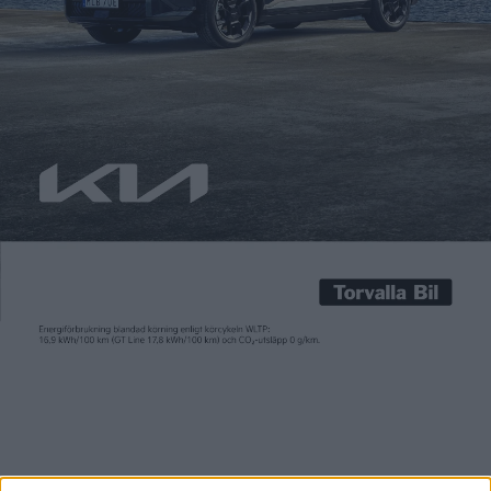
Fredrik Sandberg
21 feb 2023
I SAMARBETE MED ELBIL24.NO. TEXT: Pål Joakim Pollen,
Elbil24.no. FOTO: DS Med större batteri, effektivare motor och
bättre aerodynamik har nya facetiftade DS 3 E-Tense fått
betydligt bättre räckvidd. Vi har tagit en första provtur och
trivs med den höga komforten – i alla fall i framsätet. För den
som inte känner till ds sedan […]