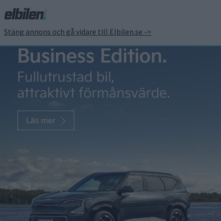
Stäng annons och gå vidare till Elbilen.se ->
Prov: DS 3 E-Tense –
ansiktslyft och med
bättre räckvidd