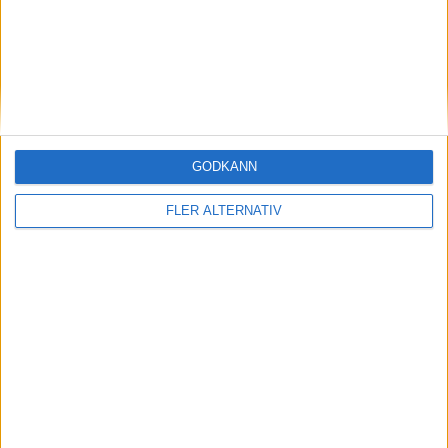
20 jul 2026
BMW iX3 de första 1 000 milen – inte helt
buggfritt
GODKÄNN
Plus
tester
FLER ALTERNATIV
9 jul 2026