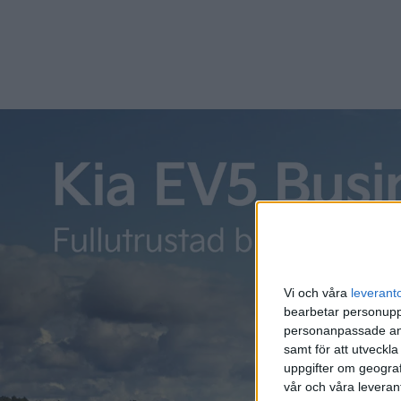
Gunnar Dackevall
23 maj 2025
Gunnar har kört 4 000 mil i sin kinesiska XPeng G9 och lä
nytt under den kinesiska solen … Jag läste en utgåva av El
brydd. Dels hävdade chefredaktören (ja, Fredrik Sandberg
Vi och våra
leverant
bearbetar personuppg
personanpassade ann
samt för att utveckla
uppgifter om geograf
vår och våra leverant