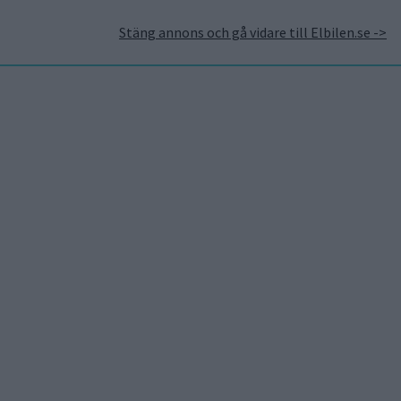
Stäng annons och gå vidare till Elbilen.se ->
takt
Annonsera hos Elbilen
Tidningsarkivet
Prenumerera
Mest lästa
5 aug 2026
Uppgift: då kommer Volvos
nya eldrivna volymmodell
EX50
6 aug 2026
Nu även Byd – då vill jätten
tillverka solid state-
batterier
6 aug 2026
Säljstart för
instegsversionen av ID. Polo