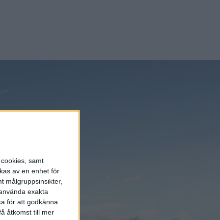
nyheterna!
ning. Inget
Prenumerera
 blev lite
s cookies, samt
kas av en enhet för
t målgruppsinsikter,
r använda exakta
ka för att godkänna
å åtkomst till mer