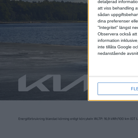
detaljerad informati
att viss behandling 
sådan uppgiftsbehand
dina preferenser elle
"Integritet" längst 
Observera också att 
information inklusive,
inte tillåta Google 
nedanstående avsnit
FL
Läs mer
Plus
tester
Plus