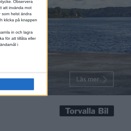
mtycke.
Observera
tt att invända mot
r som helst ändra
och klicka på knappen
samla in och lagra
för att tillåta eller
 ändamål i