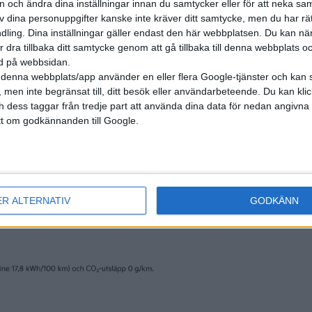
on och ändra dina inställningar innan du samtycker eller för att neka sa
av dina personuppgifter kanske inte kräver ditt samtycke, men du har rä
ling. Dina inställningar gäller endast den här webbplatsen. Du kan nä
r dra tillbaka ditt samtycke genom att gå tillbaka till denna webbplats 
ned på webbsidan.
denna webbplats/app använder en eller flera Google-tjänster och kan 
 men inte begränsat till, ditt besök eller användarbeteende. Du kan klicka 
och dess taggar från tredje part att använda dina data för nedan angivna
t om godkännanden till Google.
ER ALTERNATIV
GODKÄNN
tester
Plus
tester