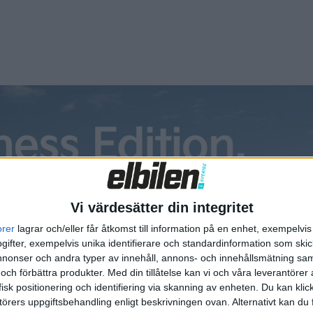
ser numera tester och provkörningar på nya bilar med en gäsp
bilen häromdagen (ja just denna publikation du läser nu) och
!) att […]
Vi värdesätter din integritet
orer
lagrar och/eller får åtkomst till information på en enhet, exempelvi
ifter, exempelvis unika identifierare och standardinformation som skic
onser och andra typer av innehåll, annons- och innehållsmätning sam
 och förbättra produkter.
Med din tillåtelse kan vi och våra leverantöre
isk positionering och identifiering via skanning av enheten. Du kan klic
örers uppgiftsbehandling enligt beskrivningen ovan. Alternativt kan du f