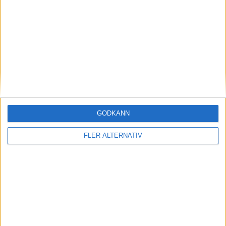
Plus
tester
GODKÄNN
FLER ALTERNATIV
25 jul 2026
Test: Mercedes GLC – 100 mil motorväg på
ett laddstopp
Plus
tester