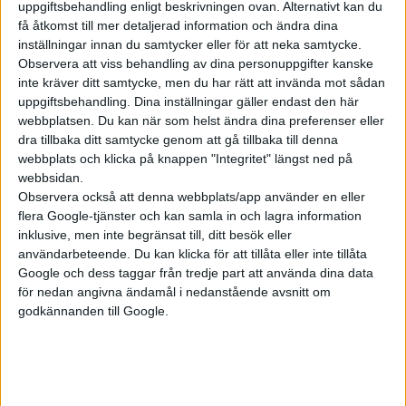
uppgiftsbehandling enligt beskrivningen ovan. Alternativt kan du
få åtkomst till mer detaljerad information och ändra dina
inställningar innan du samtycker eller för att neka samtycke.
Observera att viss behandling av dina personuppgifter kanske
inte kräver ditt samtycke, men du har rätt att invända mot sådan
uppgiftsbehandling. Dina inställningar gäller endast den här
webbplatsen. Du kan när som helst ändra dina preferenser eller
dra tillbaka ditt samtycke genom att gå tillbaka till denna
webbplats och klicka på knappen "Integritet" längst ned på
webbsidan.
Observera också att denna webbplats/app använder en eller
16 mar 2026
flera Google-tjänster och kan samla in och lagra information
Prov: Volkswagen ID. Cross – när lagom blir
inklusive, men inte begränsat till, ditt besök eller
helt rätt
användarbeteende. Du kan klicka för att tillåta eller inte tillåta
Google och dess taggar från tredje part att använda dina data
för nedan angivna ändamål i nedanstående avsnitt om
godkännanden till Google.
Plus
tester