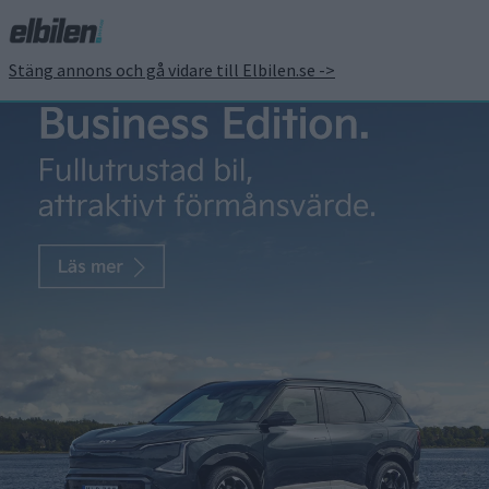
Stäng annons och gå vidare till Elbilen.se ->
Prov: Volkswagen ID 3 –
uppdaterad till 2.0