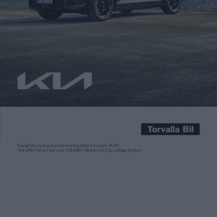
Fredrik Sandberg
14 jul 2023
För det mesta togs ID 3 väl emot när den lanserades för några
år sedan, men många ansåg att den kändes plastigt billig. Det
ska nu vara fixat. Men räcker det? Vi har provkört. När ID 3 kom
för några år sedan fick den, av oss och andra, kritik för sin
plastiga känsla. Den kändes […]