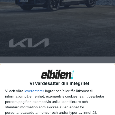
Fredrik Sandberg
30 jan 2026
Ett 125 eller 9 år gammalt bilmärke? Ett glatt återseende
eller en helt fräsch start? Båda valen kostar dig dryga 4 000
kronor i månaden. Duellen mellan Lynk & Co 02 och Renault 4
E-Tech kan mycket väl vara avgjord på förhand. Du kanske –
som ungefär en tredjedel av befolkningen – ratar kinesiska
varor […]
Vi värdesätter din integritet
Vi och våra
leverantorer
lagrar och/eller får åtkomst till
information på en enhet, exempelvis cookies, samt bearbetar
personuppgifter, exempelvis unika identifierare och
standardinformation som skickas av en enhet för
personanpassade annonser och andra typer av innehåll,