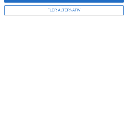
FLER ALTERNATIV
9 jul 2026
Prov: DS N°7 – Cadillac Lyriq till vrakpris?
Plus
tester
3 jul 2026
Prov: Ioniq 3 – sport och komfort för alla