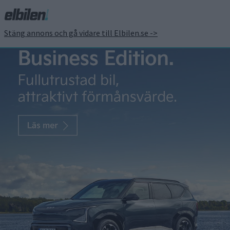
Stäng annons och gå vidare till Elbilen.se ->
Test: Renault 4 mot Lynk
& Co 02 – tradition eller
nytänk?