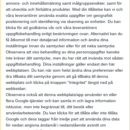
annons- och innehållsmätning samt målgruppsinsikter, samt för
att utveckla och förbättra produkter.
Med din tillåtelse kan vi och
våra leverantörer använda exakta uppgifter om geografisk
positionering och identifiering via skanning av enheten. Du kan
klicka för att godkänna vår och våra leverantörers
uppgiftsbehandling enligt beskrivningen ovan. Alternativt kan du
få åtkomst till mer detaljerad information och ändra dina
inställningar innan du samtycker eller för att neka samtycke.
Observera att viss behandling av dina personuppgifter kanske
inte kräver ditt samtycke, men du har rätt att invända mot sådan
uppgiftsbehandling. Dina inställningar gäller endast den här
webbplatsen. Du kan när som helst ändra dina preferenser eller
dra tillbaka ditt samtycke genom att gå tillbaka till denna
webbplats och klicka på knappen "Integritet" längst ned på
webbsidan.
Observera också att denna webbplats/app använder en eller
flera Google-tjänster och kan samla in och lagra information
inklusive, men inte begränsat till, ditt besök eller
användarbeteende. Du kan klicka för att tillåta eller inte tillåta
Google och dess taggar från tredje part att använda dina data
Läs mer
för nedan angivna ändamål i nedanstående avsnitt om