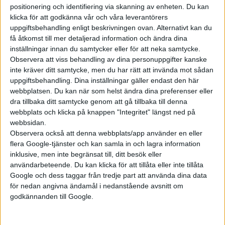
positionering och identifiering via skanning av enheten. Du kan
klicka för att godkänna vår och våra leverantörers
Prenumerera
uppgiftsbehandling enligt beskrivningen ovan. Alternativt kan du
få åtkomst till mer detaljerad information och ändra dina
inställningar innan du samtycker eller för att neka samtycke.
Mest lästa
Observera att viss behandling av dina personuppgifter kanske
inte kräver ditt samtycke, men du har rätt att invända mot sådan
7 aug 2026
uppgiftsbehandling. Dina inställningar gäller endast den här
Studie: Förbränningsbilar borde skrotas direkt
webbplatsen. Du kan när som helst ändra dina preferenser eller
dra tillbaka ditt samtycke genom att gå tillbaka till denna
5 aug 2026
webbplats och klicka på knappen "Integritet" längst ned på
Uppgift: då kommer Volvos nya eldrivna volymmodell EX50
webbsidan.
7 aug 2026
Observera också att denna webbplats/app använder en eller
EU-plan: V2G-krav ska göra elbilar till del av energisystemet
flera Google-tjänster och kan samla in och lagra information
inklusive, men inte begränsat till, ditt besök eller
6 aug 2026
Säljstart för instegsversionen av ID. Polo
användarbeteende. Du kan klicka för att tillåta eller inte tillåta
Google och dess taggar från tredje part att använda dina data
6 aug 2026
för nedan angivna ändamål i nedanstående avsnitt om
Nu även Byd – då vill jätten tillverka solid state-batterier
godkännanden till Google.