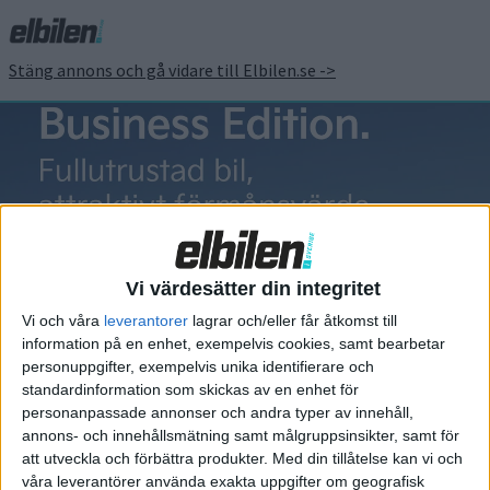
Stäng annons och gå vidare till Elbilen.se ->
audi q4
Vi värdesätter din integritet
Vi och våra
leverantorer
lagrar och/eller får åtkomst till
information på en enhet, exempelvis cookies, samt bearbetar
Elbilens nyhetsbrev
personuppgifter, exempelvis unika identifierare och
standardinformation som skickas av en enhet för
Håll dig uppdaterad om de senaste nyheterna!
personanpassade annonser och andra typer av innehåll,
annons- och innehållsmätning samt målgruppsinsikter, samt för
att utveckla och förbättra produkter.
Med din tillåtelse kan vi och
våra leverantörer använda exakta uppgifter om geografisk