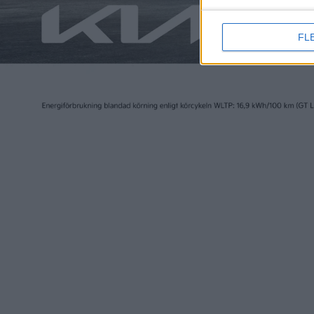
FL
Elbilen i Sverige ägs av Tidningen Elbilen i Sv
Ansvarig utgivare:
Fredrik Sandberg
Adress:
Götgatan 71
116 21 STOCKHOLM