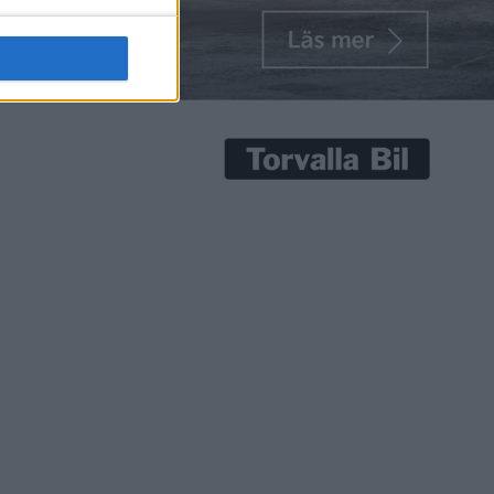
senaste nyheterna!
Prenumerera