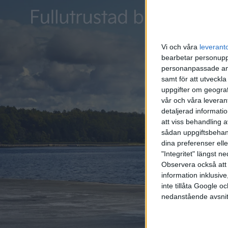
Vi och våra
leverant
bearbetar personuppg
personanpassade ann
samt för att utveckla
uppgifter om geograf
vår och våra leverant
detaljerad informati
att viss behandling 
sådan uppgiftsbehand
dina preferenser elle
"Integritet" längst 
Observera också att 
information inklusive,
inte tillåta Google 
nedanstående avsnit