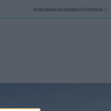
Stäng annons och gå vidare till Elbilen.se ->
takt
Annonsera hos Elbilen
Tidningsarkivet
Prenumerera
Mest lästa
5 aug 2026
Uppgift: då kommer
Volvos nya eldrivna
volymmodell EX50
5 aug 2026
Så räddar solceller
tillverkningen av BMW iX3
5 aug 2026
Krönika: Laddningen blir
dyrare i höst – grön