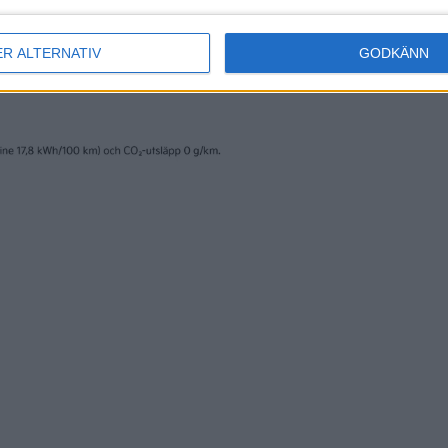
ER ALTERNATIV
GODKÄNN
erige AB och trycks av www.fridholmpartners.se