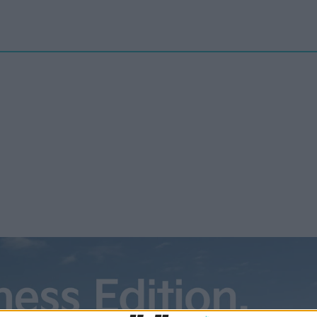
Nyheter
elbilenPLUS
Tester
Magasinet
Krönikor
Podcast
Kon
E350de