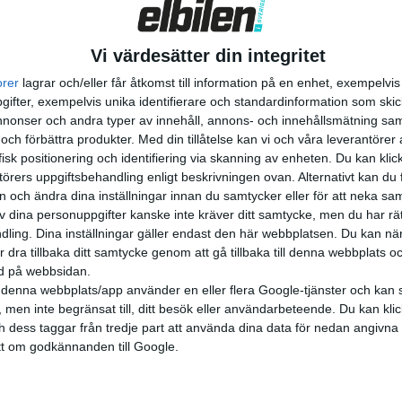
Vi värdesätter din integritet
orer
lagrar och/eller får åtkomst till information på en enhet, exempelvi
ifter, exempelvis unika identifierare och standardinformation som skic
onser och andra typer av innehåll, annons- och innehållsmätning sam
 och förbättra produkter.
Med din tillåtelse kan vi och våra leverantöre
isk positionering och identifiering via skanning av enheten. Du kan klic
örers uppgiftsbehandling enligt beskrivningen ovan. Alternativt kan du f
on och ändra dina inställningar innan du samtycker eller för att neka sa
av dina personuppgifter kanske inte kräver ditt samtycke, men du har rä
ling. Dina inställningar gäller endast den här webbplatsen. Du kan nä
r dra tillbaka ditt samtycke genom att gå tillbaka till denna webbplats 
ned på webbsidan.
denna webbplats/app använder en eller flera Google-tjänster och kan 
 men inte begränsat till, ditt besök eller användarbeteende. Du kan klicka 
och dess taggar från tredje part att använda dina data för nedan angivna
t om godkännanden till Google.