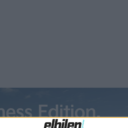
 Allt fler bilägare tvättar sina bilar hemma på garageuppfarte
mikalier som hamnar i avloppsbrunnarna. De flesta åker till
 miljötänkandet även anammas när det handlar om att […]