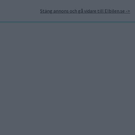
Stäng annons och gå vidare till Elbilen.se ->
takt
Annonsera hos Elbilen
Tidningsarkivet
Prenumerera
Mest lästa
5 aug 2026
Uppgift: då kommer Volvos
nya eldrivna volymmodell
EX50
6 aug 2026
Nu även Byd – då vill jätten
tillverka solid state-
batterier
6 aug 2026
Säljstart för
instegsversionen av ID. Polo