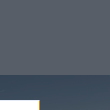
nyheterna!
n, trots att
 återvinning
Prenumerera