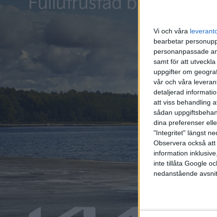
Vi och våra
leverant
bearbetar personuppg
personanpassade ann
samt för att utveckla
uppgifter om geograf
vår och våra leverant
detaljerad informati
att viss behandling 
sådan uppgiftsbehand
dina preferenser elle
"Integritet" längst 
Relaterat innehåll
Observera också att 
information inklusive,
inte tillåta Google 
artiklar
artiklar
nedanstående avsnit