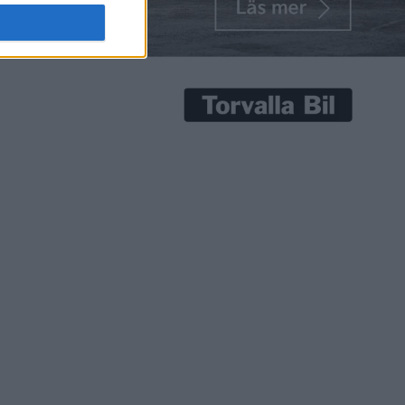
med i