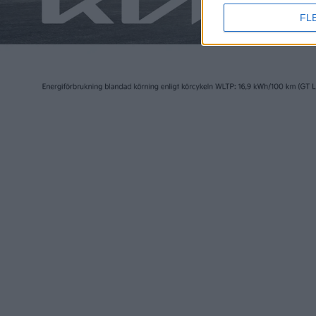
FL
14 mar 2021
24 jun 2020
Ultrakondensatorer viktiga
Lagstift
för framtidens fordon
laddplat
chansen
Läs mer
Plus
artiklar
Plus