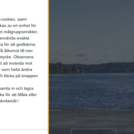
s cookies, samt
kas av en enhet för
t målgruppsinsikter,
r använda exakta
ka för att godkänna
å åtkomst till mer
mtycke.
Observera
tt att invända mot
r som helst ändra
och klicka på knappen
samla in och lagra
för att tillåta eller
 ändamål i