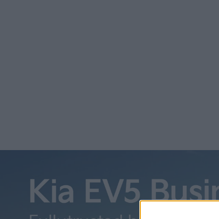
Text: Robert Dimmlich, initiativtagare till Hållbar Biltvätt
de flesta är medvetna om att det ökar mängden farliga ke
och källsorterar skräp och hushållsfall. Det är dags att