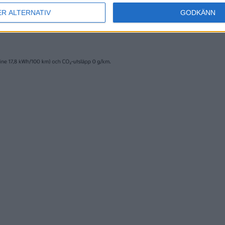
ER ALTERNATIV
GODKÄNN
17 jun 2020
a om fler
Dragkroken måste 
ser – nu finns
omställningen
artiklar
Plus
artiklar