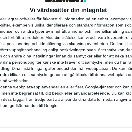
Vi värdesätter din integritet
orer
lagrar och/eller får åtkomst till information på en enhet, exempelvi
ifter, exempelvis unika identifierare och standardinformation som skic
onser och andra typer av innehåll, annons- och innehållsmätning sam
 och förbättra produkter.
Med din tillåtelse kan vi och våra leverantöre
isk positionering och identifiering via skanning av enheten. Du kan klic
örers uppgiftsbehandling enligt beskrivningen ovan. Alternativt kan du f
on och ändra dina inställningar innan du samtycker eller för att neka sa
av dina personuppgifter kanske inte kräver ditt samtycke, men du har rä
ling. Dina inställningar gäller endast den här webbplatsen. Du kan nä
r dra tillbaka ditt samtycke genom att gå tillbaka till denna webbplats 
ned på webbsidan.
denna webbplats/app använder en eller flera Google-tjänster och kan 
 men inte begränsat till, ditt besök eller användarbeteende. Du kan klicka 
och dess taggar från tredje part att använda dina data för nedan angivna
artiklar
t om godkännanden till Google.