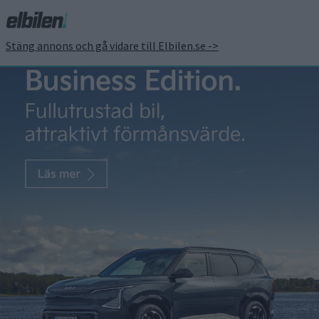
Stäng annons och gå vidare till Elbilen.se ->
BMW:s utvecklingschef
ger inblick i nästa
generation av elbilar