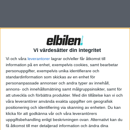
Körglada ska bilarna också bli. BMW-chefen Oliver Zipse har
sagt att de med Neue Klasse kommer erbjuda ”den absoluta
bästa elektriska körprestandan”.
Först ut på Neue Klasse blir en eldriven 3-serie samt vad som
kallas en sportig suv. I en intervju med brittiska
Car Magazine
Vi värdesätter din integritet
har BMW:s utvecklingschef Frank Weber bjudit på lite mer
detaljer.
Vi och våra
leverantorer
lagrar och/eller får åtkomst till
information på en enhet, exempelvis cookies, samt bearbetar
Körprestandan låter också lovande. Plattformen gör det
personuppgifter, exempelvis unika identifierare och
standardinformation som skickas av en enhet för
möjligt att sätta in upp till fyra elmotorer med en total effekt
personanpassade annonser och andra typer av innehåll,
på hela 1 360 hästkrafter. Om det är något vi får se i
annons- och innehållsmätning samt målgruppsinsikter, samt för
produktionsbilar återstår att se. Men även den lägsta effekten
att utveckla och förbättra produkter.
Med din tillåtelse kan vi och
bjuder på en del kraft och anges till 272 hästkrafter.
våra leverantörer använda exakta uppgifter om geografisk
positionering och identifiering via skanning av enheten. Du kan
klicka för att godkänna vår och våra leverantörers
uppgiftsbehandling enligt beskrivningen ovan. Alternativt kan du
få åtkomst till mer detaljerad information och ändra dina