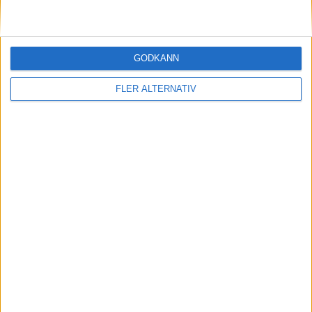
5 aug 2026
Krönika: Laddningen blir dyrare i höst – grön
GODKÄNN
energi enda räddningen
FLER ALTERNATIV
nyheter
5 aug 2026
Så räddar solceller tillverkningen av BMW iX3