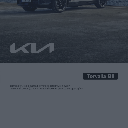
Carl Undéhn
14 nov 2022
Med den nya plattformen ”Neue Klasse” ska BMW från 2025
lansera en ny generation av elbilar. Och om vi får tro
tillverkaren själv kommer det innebära ett rejält kliv framåt
vad gäller räckvidd både och laddeffekt. Bland annat genom ett
800-voltssystem och att precis som Tesla använda sig av
cylindriska battericeller för att kunna öka […]
Med den nya plattformen ”Neue Klasse” ska BMW från 2025
lansera en ny generation av elbilar. Och om vi får tro
tillverkaren själv kommer det innebära ett rejält kliv framåt
vad gäller räckvidd både och laddeffekt.
Bland annat genom ett 800-voltssystem och att precis som
Tesla använda sig av cylindriska battericeller för att kunna öka
batteripaketets energidensitet.