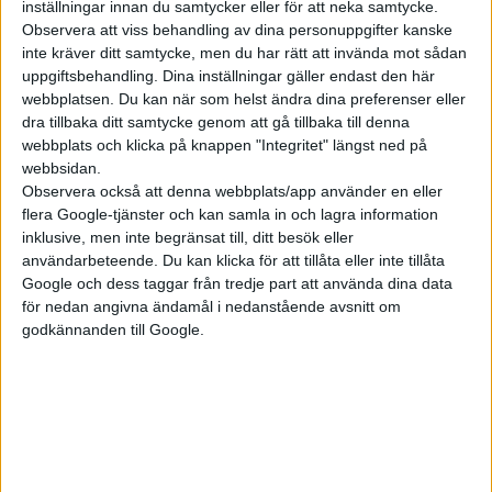
inställningar innan du samtycker eller för att neka samtycke.
Observera att viss behandling av dina personuppgifter kanske
inte kräver ditt samtycke, men du har rätt att invända mot sådan
uppgiftsbehandling. Dina inställningar gäller endast den här
webbplatsen. Du kan när som helst ändra dina preferenser eller
dra tillbaka ditt samtycke genom att gå tillbaka till denna
webbplats och klicka på knappen "Integritet" längst ned på
webbsidan.
Observera också att denna webbplats/app använder en eller
flera Google-tjänster och kan samla in och lagra information
inklusive, men inte begränsat till, ditt besök eller
Neue Klasse ska bjuda på körglädje
användarbeteende. Du kan klicka för att tillåta eller inte tillåta
Google och dess taggar från tredje part att använda dina data
för nedan angivna ändamål i nedanstående avsnitt om
Med Neue Klasse kan BMW bygga elbilar i storlek från mindre
godkännanden till Google.
1-serien upp till modeller jämförbara med dagens stora suv X7.
Beroende på segment är plattformen upplagd för
batteripaket från 75 till hela 150 kWh. Om BMW verkligen
kommer klämma in så stora batterier är ändå inte säkert.