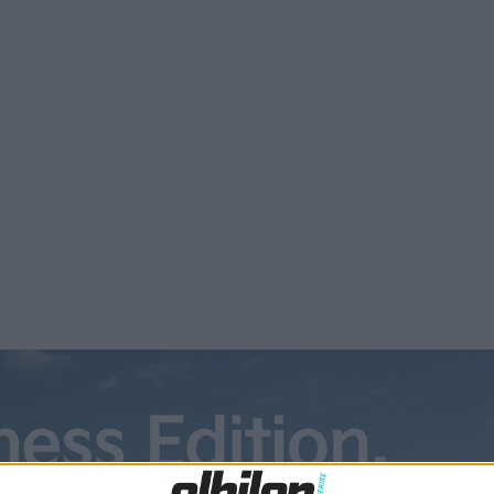
etet med Teslas nästa modell som väntas bli en mindre elbil
ktionskostnaderna vill Tesla utöka användningen av gigacasti
bli billigare än idag, menar Robin Zeng.
de på vad syftet med en bil för 25.000 dollar är. Om det är 
 för varje cell eftersom våra batterier har en längre livscyk
 till Bloomberg.
 självkörande robotaxi utan vare sig pedaler eller ratt. Hur 