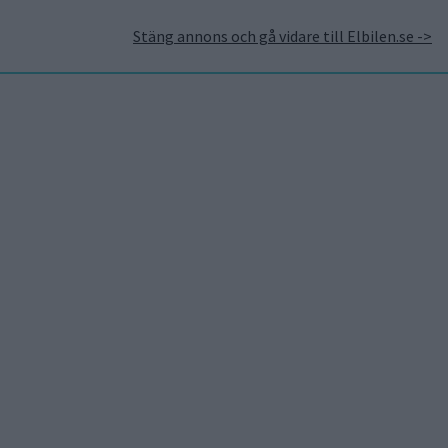
Stäng annons och gå vidare till Elbilen.se ->
takt
Annonsera hos Elbilen
Tidningsarkivet
Prenumerera
Mest lästa
5 aug 2026
Uppgift: då kommer Volvos
nya eldrivna volymmodell
EX50
5 aug 2026
Så räddar solceller
tillverkningen av BMW iX3
5 aug 2026
Krönika: Laddningen blir
dyrare i höst – grön energi