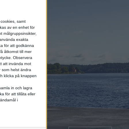
s cookies, samt
kas av en enhet för
t målgruppsinsikter,
r använda exakta
ka för att godkänna
å åtkomst till mer
mtycke.
Observera
tt att invända mot
r som helst ändra
och klicka på knappen
samla in och lagra
för att tillåta eller
 ändamål i