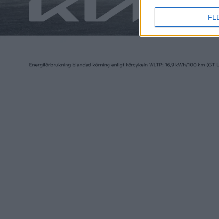
Relaterat innehåll
FL
nyheter
nyheter
3 aug 2026
20 jul 2026
Tio miljoner byggda bilar –
Nya siffr
Tesla når ny milstolpe
för Tesl
Berlin
nyheter
nyheter