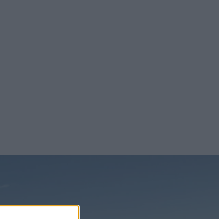
 med ett pris
ng där stora
för en
el och därmed
fasta