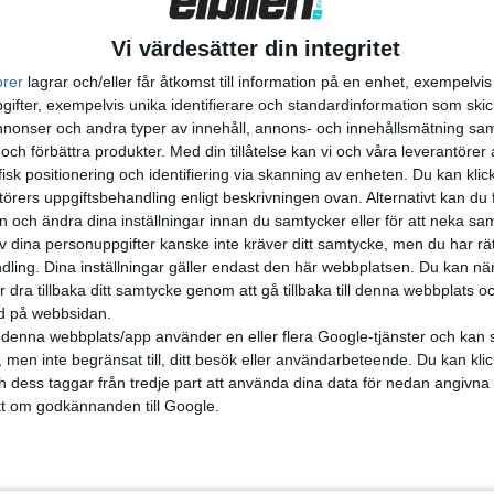
Vi värdesätter din integritet
orer
lagrar och/eller får åtkomst till information på en enhet, exempelvi
ifter, exempelvis unika identifierare och standardinformation som skic
onser och andra typer av innehåll, annons- och innehållsmätning sam
 och förbättra produkter.
Med din tillåtelse kan vi och våra leverantöre
isk positionering och identifiering via skanning av enheten. Du kan klic
örers uppgiftsbehandling enligt beskrivningen ovan. Alternativt kan du f
on och ändra dina inställningar innan du samtycker eller för att neka sa
av dina personuppgifter kanske inte kräver ditt samtycke, men du har rä
ling. Dina inställningar gäller endast den här webbplatsen. Du kan nä
r dra tillbaka ditt samtycke genom att gå tillbaka till denna webbplats 
ned på webbsidan.
denna webbplats/app använder en eller flera Google-tjänster och kan 
 men inte begränsat till, ditt besök eller användarbeteende. Du kan klicka 
och dess taggar från tredje part att använda dina data för nedan angivna
t om godkännanden till Google.