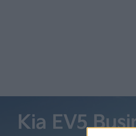
CATL:s vd Robin Zeng uttalade sig även indirekt kring arb
från 25.000 dollar. För att effektivisera och sänka produ
delar av bilen gjuts i ett stycke. Men även batterierna kan 
– Det finns alltid utrymme för kostnadsminskningar beroen
robotaxi behöver vi inte oroa oss för kostnadsminskningen
är deras genomsnittliga kostnad faktiskt lägre, säger han
Teslas billigare modell var ursprungligen tänkt som en helt
planerna ännu är på att förverkliga det är oklart.