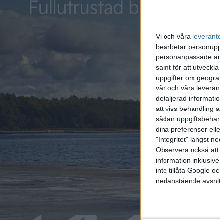
Vi och våra
leverant
bearbetar personuppg
personanpassade ann
samt för att utveckla
uppgifter om geograf
vår och våra leverant
detaljerad informati
att viss behandling 
sådan uppgiftsbehand
dina preferenser elle
"Integritet" längst 
Observera också att 
information inklusive,
inte tillåta Google 
nedanstående avsnit