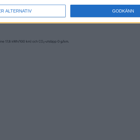
ER ALTERNATIV
GODKÄNN
nyheter
8 jul 2026
or visar: så går det
CATL visar
as fabrik Giga
ultrasnabbladdand
för transportbilar
nyheter