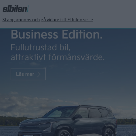
Stäng annons och gå vidare till Elbilen.se ->
Här är elkombin som nu
är Sveriges billigaste
elbil