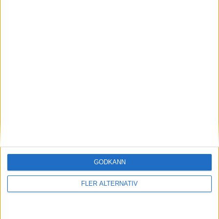
22 maj 2026
Säljstart för nya MG4 – det kostar
uppdaterade halvkombin
nyheter
GODKÄNN
FLER ALTERNATIV