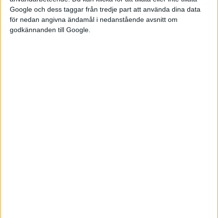
Batteriet kan snabbladdas med en effekt på 87 kW. Att ladda
Google och dess taggar från tredje part att använda dina data
från 10 till 80 procent ska ta 40 minuter. Här kan ni läsa
vår
för nedan angivna ändamål i nedanstående avsnitt om
provkörning av MG5
.
godkännanden till Google.