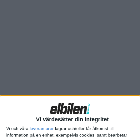
att köpa kontant för 299.900 kronor. En sänkning på över
150.000 kronor jämfört med det tidigare priset som började på
454.990 kronor. Och med det kvalar MG5 in som Sveriges
billigaste elbil just nu genom att vara 90 kronor billigare än
Citroën ë-C3.
Vi värdesätter din integritet
Vi och våra
leverantorer
lagrar och/eller får åtkomst till
information på en enhet, exempelvis cookies, samt bearbetar