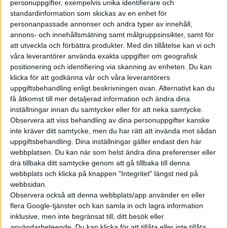
personuppgifter, exempelvis unika identifierare och
I bagaget går det in 479 liter upp till insynsskyddet.
standardinformation som skickas av en enhet för
personanpassade annonser och andra typer av innehåll,
annons- och innehållsmätning samt målgruppsinsikter, samt för
att utveckla och förbättra produkter.
Med din tillåtelse kan vi och
Hedin Automotoive, som säljer MG:s bilar, erbjuder den även till
våra leverantörer använda exakta uppgifter om geografisk
privatleasing från 3.995 kronor i månaden för den som tecknar
positionering och identifiering via skanning av enheten. Du kan
upp sig på 36 månader. Erbjudandet gäller på lagerbilar fram
klicka för att godkänna vår och våra leverantörers
till årsskiftet. Elkombin MG5 mäter 4,6 meter på längden och
uppgiftsbehandling enligt beskrivningen ovan. Alternativt kan du
få åtkomst till mer detaljerad information och ändra dina
har ett bagage som sväljer 479 liter, eller upp till 1.367 liter
inställningar innan du samtycker eller för att neka samtycke.
med andra raden fälld.Utöver det går det att hänga på ett släp
Observera att viss behandling av dina personuppgifter kanske
på 500 kilo.
inte kräver ditt samtycke, men du har rätt att invända mot sådan
uppgiftsbehandling. Dina inställningar gäller endast den här
MG5 erbjuds i två olika utföranden. Comfort, med en elmotor
webbplatsen. Du kan när som helst ändra dina preferenser eller
på framaxeln med en effekt på 130 kW, har ett batteri på 50,3
dra tillbaka ditt samtycke genom att gå tillbaka till denna
kWh för 32 mils räckvidd. I utförandet Luxury har motorn en
webbplats och klicka på knappen "Integritet" längst ned på
effekt på 115 kW och batteriet är här på 61,1 kWh för 38 mils
webbsidan.
Observera också att denna webbplats/app använder en eller
räckvidd. Hos Luxury ingår bland annat 17-tumsfälgar, döda
flera Google-tjänster och kan samla in och lagra information
vinkel-varnare och 360 graderskamera.
inklusive, men inte begränsat till, ditt besök eller
användarbeteende. Du kan klicka för att tillåta eller inte tillåta