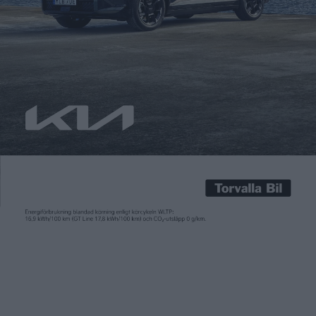
Carl Undéhn
29 nov 2024
2024 blev på många sätt elkombins år. De senaste månaderna
har det lanserats eldrivna modeller med den här i Sverige så
älskade kombikarossen från BMW och Volkswagen. Dessutom
har Audi visat upp sin A6 Avant e-tron, som ska börja levereras
innan årsskiftet. En föregångaren inom eldriven kombi är MG5,
som började säljas redan 2022. Den […]
2024 blev på många sätt elkombins år. De senaste månaderna
har det lanserats eldrivna modeller med den här i Sverige så
älskade kombikarossen från BMW och Volkswagen. Dessutom
har Audi visat upp sin A6 Avant e-tron, som ska börja levereras
innan årsskiftet.
En föregångaren inom eldriven kombi är MG5, som började
säljas redan 2022. Den har nu fått ett rejält sänkt pris och går