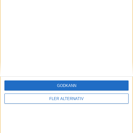
21 jul 2025
Ami, Rocks och Topolino – Stellantis satsar på
minielbilar
Läs mer
nyheter
GODKÄNN
FLER ALTERNATIV