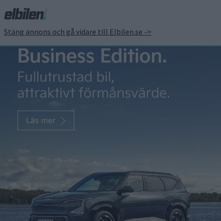
Stäng annons och gå vidare till Elbilen.se ->
Fiat satsar på solenergi
Patrick Ekstrand
19 feb 2020