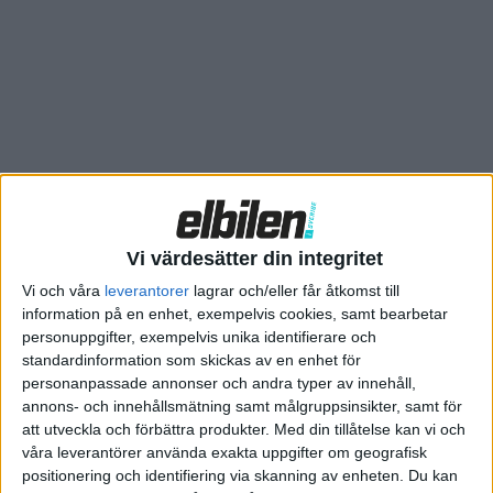
installeras på parkeringsplatsen. Planen är att det ska bli
världens största V2G-system bestående av 700 eldrivna Fiat 500
vars batteripaket vid behov ska användas för lastbalansering.
Vi värdesätter din integritet
Vi och våra
leverantorer
lagrar och/eller får åtkomst till
information på en enhet, exempelvis cookies, samt bearbetar
personuppgifter, exempelvis unika identifierare och
standardinformation som skickas av en enhet för
personanpassade annonser och andra typer av innehåll,
annons- och innehållsmätning samt målgruppsinsikter, samt för
att utveckla och förbättra produkter.
Med din tillåtelse kan vi och
våra leverantörer använda exakta uppgifter om geografisk
positionering och identifiering via skanning av enheten. Du kan