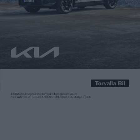
150 000 kvadratmeter – motsvarande 20 fotbollsplaner –
solpaneler ska monteras på Fiats fabrik Mirafiori i Turin.
Merparten av solpanelerna, som kan generera 15 megawatt,
ska monteras på anläggningens tak. Omkring 30 000
kvadratmeter ska sättas upp på anläggningens
parkeringsplats. 850 laddpunkter, varav 750 för företagets
anställda, ska också installeras på parkeringsplatsen. Planen
är att det ska […]
150 000 kvadratmeter – motsvarande 20 fotbollsplaner –
solpaneler ska monteras på Fiats fabrik Mirafiori i Turin.
Merparten av solpanelerna, som kan generera 15 megawatt,
ska monteras på anläggningens tak. Omkring 30 000
kvadratmeter ska sättas upp på anläggningens
parkeringsplats.
850 laddpunkter, varav 750 för företagets anställda, ska också