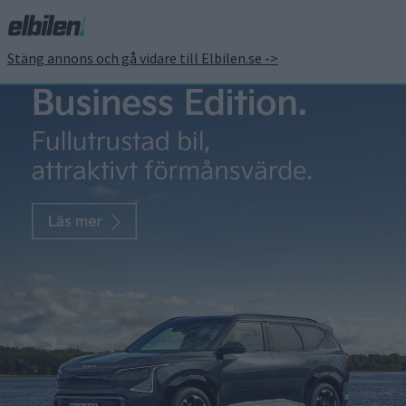
Stäng annons och gå vidare till Elbilen.se ->
Från 100.000 kronor i
Kina – då kommer BYD
Seagull hit