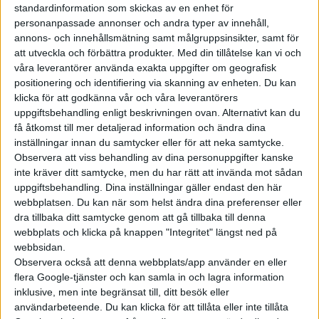
standardinformation som skickas av en enhet för
sänker priset på batteriet. Nackdelen är att
personanpassade annonser och andra typer av innehåll,
natriumjonbatterier har en lägre energidensitet och ännu säljs
annons- och innehållsmätning samt målgruppsinsikter, samt för
endast en model i Kina med ett sådat batteri.
att utveckla och förbättra produkter.
Med din tillåtelse kan vi och
våra leverantörer använda exakta uppgifter om geografisk
En mer trolig möjlighet är att den europeiska Seagull kommer
positionering och identifiering via skanning av enheten. Du kan
bli något större. Det var skedde med BYD Dolphin som växte
klicka för att godkänna vår och våra leverantörers
uppgiftsbehandling enligt beskrivningen ovan. Alternativt kan du
med drygt två decimeter på längden när den lanseradesi
få åtkomst till mer detaljerad information och ändra dina
Europa. Kanske ger Dolphin också en fingervisning om hur
inställningar innan du samtycker eller för att neka samtycke.
priset kommer skilja sig åt på Seagull här jämfört med i Kina.
Observera att viss behandling av dina personuppgifter kanske
Dolphin kostar idag från 99.800 yuan i Kina, alltså 150.000
inte kräver ditt samtycke, men du har rätt att invända mot sådan
kronor. Här i Svrerige går Dolphin att beställa från 369.900
uppgiftsbehandling. Dina inställningar gäller endast den här
kronor.
webbplatsen. Du kan när som helst ändra dina preferenser eller
dra tillbaka ditt samtycke genom att gå tillbaka till denna
Om den verkligen också kommer till Sverige återstår att se. Vid
webbplats och klicka på knappen "Integritet" längst ned på
webbsidan.
en europeisk lansering väntas BYD Seagull konkurrerar med
Observera också att denna webbplats/app använder en eller
främst Dacia Spring, som i uppdaterad version nu kostar från
flera Google-tjänster och kan samla in och lagra information
16.900 euro, eller strax under 200.000 kronor, nere på
inklusive, men inte begränsat till, ditt besök eller
kontinenten. Det är däremot en modell som inte säljs i Sverige.
användarbeteende. Du kan klicka för att tillåta eller inte tillåta