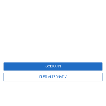
10 jun 2026
Laddpris avslöjat: det kostar Byd:s
ultrasnabba Flash Charger
nyheter
GODKÄNN
FLER ALTERNATIV