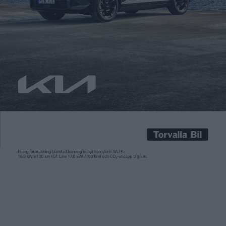
Carl Undéhn
25 apr 2024
När BYD började säljas här var det med de tre modellerna Atto
3, Han och Tang på en gång. Sedan dess har även modellerna
Dolphin och Seal lagts till och även suven Seal U är på väg att
börja säljas här. På hemmamarknaden Kina har BYD har ännu
fler modeller i sitt program. Till exempel […]
När BYD började säljas här var det med de tre modellerna Atto
3, Han och Tang på en gång. Sedan dess har även modellerna
Dolphin och Seal lagts till och även suven Seal U är på väg att
börja säljas här. På hemmamarknaden Kina har BYD har ännu
fler modeller i sitt program. Till exempel den lilla modellen
Seagull som efter den senaste prissänkningen där nu kostar
69.800 yuan. Vilket motsvarar strax över 100.000 kronor.
Nu bekräftar BYD-chefen Stella Li att Seagull kommer till