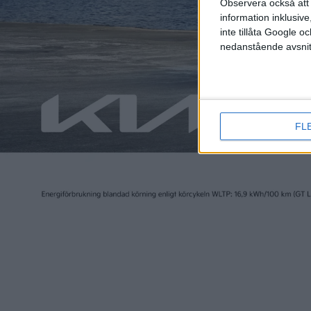
Observera också att 
information inklusive,
inte tillåta Google 
nedanstående avsnit
FL
Relaterat innehåll
nyheter
nyheter