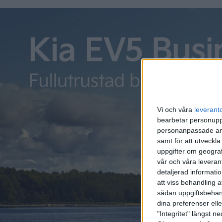
Organisationen trycker också på det faktum att biltillve
och med det haft gott om tid att förbereda sig. Bland ann
sagt att de gjort just det och inte behöver oroa sig för bö
Vi och våra
leverant
bearbetar personuppg
personanpassade ann
samt för att utveckla
uppgifter om geograf
vår och våra leverant
detaljerad informati
att viss behandling 
sådan uppgiftsbehand
dina preferenser elle
"Integritet" längst 