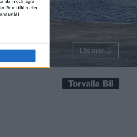
samla in och lagra
för att tillåta eller
 ändamål i