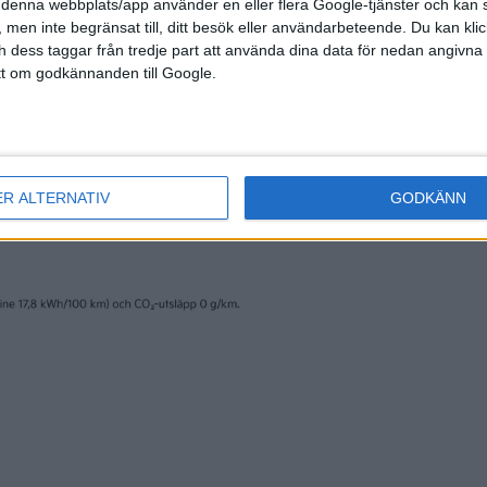
denna webbplats/app använder en eller flera Google-tjänster och kan 
 men inte begränsat till, ditt besök eller användarbeteende. Du kan klicka 
och dess taggar från tredje part att använda dina data för nedan angivna
t om godkännanden till Google.
ER ALTERNATIV
GODKÄNN
nyheter