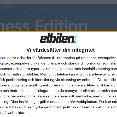
rkarna har vetat om beslutet om skärpningen av utsläppsregl
at Stellantiskoncernens tidigare chef Carlos Tavares har bl
ter.
Vi värdesätter din integritet
orer
lagrar och/eller får åtkomst till information på en enhet, exempelvi
ifter, exempelvis unika identifierare och standardinformation som skic
onser och andra typer av innehåll, annons- och innehållsmätning sam
 och förbättra produkter.
Med din tillåtelse kan vi och våra leverantöre
isk positionering och identifiering via skanning av enheten. Du kan klic
örers uppgiftsbehandling enligt beskrivningen ovan. Alternativt kan du f
on och ändra dina inställningar innan du samtycker eller för att neka sa
av dina personuppgifter kanske inte kräver ditt samtycke, men du har rä
ling. Dina inställningar gäller endast den här webbplatsen. Du kan nä
r dra tillbaka ditt samtycke genom att gå tillbaka till denna webbplats 
ned på webbsidan.