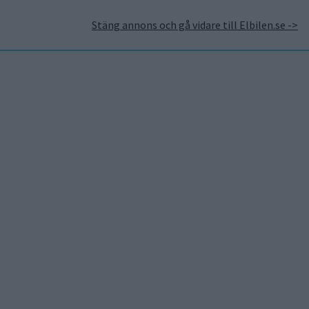
Stäng annons och gå vidare till Elbilen.se ->
takt
Annonsera hos Elbilen
Tidningsarkivet
Prenumerera
Mest lästa
5 aug 2026
Uppgift: då kommer Volvos
nya eldrivna volymmodell
EX50
5 aug 2026
Så räddar solceller
tillverkningen av BMW iX3
5 aug 2026
LFP-batteri och kiselkarbid
– A2 e-tron är Audis mest