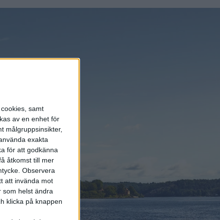
er sedan 2017
and annat
s cookies, samt
kas av en enhet för
t målgruppsinsikter,
r använda exakta
ka för att godkänna
å åtkomst till mer
mtycke.
Observera
tt att invända mot
r som helst ändra
och klicka på knappen