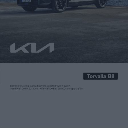
Carl Undéhn
21 nov 2024
Redan 2021 teasade Hyundai oss med en stor elsuv när de visade
konceptet Seven. Nu har den färdiga versionen presenterats,
som då får namnet Ioniq 9. Med den erbjuder den koreanska
tillverkaren nu en sjusitsig eldriven modell. vilket gör den till
en utmanare till både koncernkollegan EV9 från Kia och Volvo
EX90. Precis som Kia […]
Redan 2021 teasade Hyundai oss med en stor elsuv när de visade
konceptet Seven. Nu har den färdiga versionen presenterats,
som då får namnet Ioniq 9. Med den erbjuder den koreanska
tillverkaren nu en sjusitsig eldriven modell. vilket gör den till
en utmanare till både koncernkollegan EV9 från Kia och Volvo
EX90.