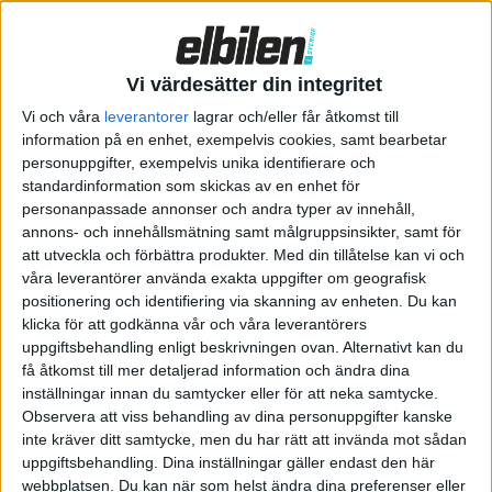
Vi värdesätter din integritet
Vi och våra
leverantorer
lagrar och/eller får åtkomst till
information på en enhet, exempelvis cookies, samt bearbetar
personuppgifter, exempelvis unika identifierare och
standardinformation som skickas av en enhet för
personanpassade annonser och andra typer av innehåll,
annons- och innehållsmätning samt målgruppsinsikter, samt för
att utveckla och förbättra produkter.
Med din tillåtelse kan vi och
våra leverantörer använda exakta uppgifter om geografisk
Precis som Kia EV9 använder också Ioniq 9 Hyundai-Kias
positionering och identifiering via skanning av enheten. Du kan
klicka för att godkänna vår och våra leverantörers
gemensamma elbilsplattform E-GMP. Ioniq 9 kommer
uppgiftsbehandling enligt beskrivningen ovan. Alternativt kan du
däremot med ett större batteri på 110,3 kWh. Med det tar sig
få åtkomst till mer detaljerad information och ändra dina
Long Range-verisionen med en elmotor på bakaxeln med en
inställningar innan du samtycker eller för att neka samtycke.
effekt på 160 kW (218 hästkrafter) upp till 62 mil på en
Observera att viss behandling av dina personuppgifter kanske
laddning. Det kan jämföras med Kia EV9 som har en WLTP-
inte kräver ditt samtycke, men du har rätt att invända mot sådan
uppgiftsbehandling. Dina inställningar gäller endast den här
räckvidd på upp till 51,2 mil och Volvo EX90 som beräknas ta sig
webbplatsen. Du kan när som helst ändra dina preferenser eller