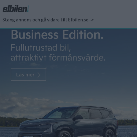
Stäng annons och gå vidare till Elbilen.se ->
Ioniq 9 utmanar Volvo
EX90 – så lång blir
räckvidden