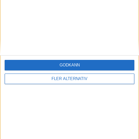
GODKÄNN
7 aug 2026
FLER ALTERNATIV
AMG-teknik bevisar sig på Ringen – rekord för
Mercedes-AMG CLA 45
nyheter