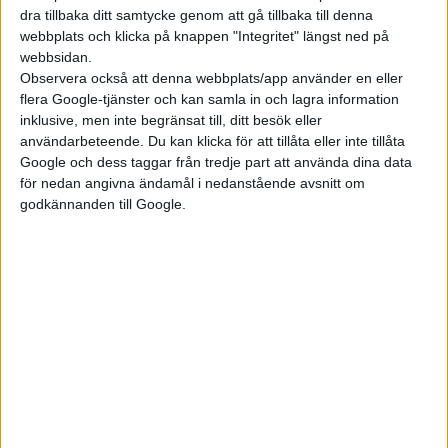
upp till 62,5 mil på en laddning.
dra tillbaka ditt samtycke genom att gå tillbaka till denna
webbplats och klicka på knappen "Integritet" längst ned på
webbsidan.
Observera också att denna webbplats/app använder en eller
flera Google-tjänster och kan samla in och lagra information
inklusive, men inte begränsat till, ditt besök eller
användarbeteende. Du kan klicka för att tillåta eller inte tillåta
Google och dess taggar från tredje part att använda dina data
för nedan angivna ändamål i nedanstående avsnitt om
godkännanden till Google.
Ioniq 9 erbjuds även med fyrhjulsdrift, då med en elmotor på
framaxeln som med en effekt på antingen 70 kW eller hos
Performance-versionen 160 kW som gör att bilen klarar 0-100
km/h på 5,2 sekunder.
Med en hjulbas på hela 3,1 meter ska det finnas plats för benen