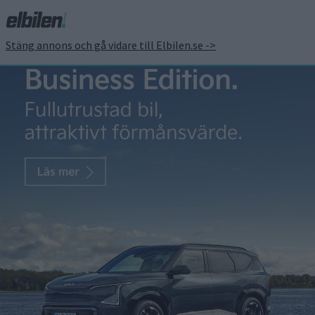
Stäng annons och gå vidare till Elbilen.se ->
Jättekoncernen startar
test med batteribyten