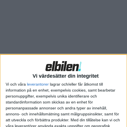
tidigare inlett ett samarbete med bland andra Fisker.
Vid Amples modulära stationer ska det gå att byta batteriet
hos en elbil på fem minuter. Ett första försök är planerat att
dra igång i Madrid nästa år med Fiat 500e där.
I den spanska huvudstaden finns redan fyra stationer från
Ample och ytterligare 12 hittas omkring San Francisco i USA,
enligt branschtidningen Automotive News.
Vi värdesätter din integritet
Vi och våra
leverantorer
lagrar och/eller får åtkomst till
information på en enhet, exempelvis cookies, samt bearbetar
personuppgifter, exempelvis unika identifierare och
standardinformation som skickas av en enhet för
personanpassade annonser och andra typer av innehåll,
annons- och innehållsmätning samt målgruppsinsikter, samt för
att utveckla och förbättra produkter.
Med din tillåtelse kan vi och
våra leverantörer använda exakta uppgifter om geografisk