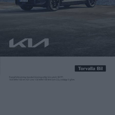
Carl Undéhn
7 dec 2023
Att byta batteri istället för att ladda testades redan för över
tio år sedan av Better Place. Den gången misslyckades
tekniken, men bland andra kinesiska NIO har fått fart den igen.
Både i hemlandet Kina och nybliven här i Europa. I Kina finns nu
2.200 stationer där du kan byta batteri och här i Sverige […]
Att byta batteri istället för att ladda testades redan för över
tio år sedan av Better Place. Den gången misslyckades
tekniken, men bland andra kinesiska NIO har fått fart den igen.
Både i hemlandet Kina och nybliven här i Europa. I Kina finns nu
2.200 stationer där du kan byta batteri och här i Sverige sju
stycken.
Nu ska jättekoncernen Stellantis, med märken som Fiat,
Citroën, Opel och Peugeot, testa batteribyten. Då i samarbete
med amerikanska Ample, som utvecklat teknik för det och som