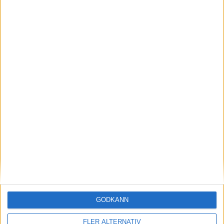
nyheter
8 apr 2026
Nya uppgifter – Opel bygger elbil baserad på
Leapmotor B10
GODKÄNN
Läs mer
FLER ALTERNATIV