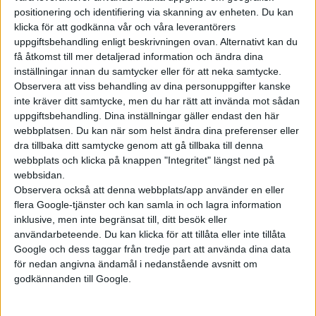
positionering och identifiering via skanning av enheten. Du kan
klicka för att godkänna vår och våra leverantörers
uppgiftsbehandling enligt beskrivningen ovan. Alternativt kan du
få åtkomst till mer detaljerad information och ändra dina
inställningar innan du samtycker eller för att neka samtycke.
Observera att viss behandling av dina personuppgifter kanske
inte kräver ditt samtycke, men du har rätt att invända mot sådan
uppgiftsbehandling. Dina inställningar gäller endast den här
webbplatsen. Du kan när som helst ändra dina preferenser eller
dra tillbaka ditt samtycke genom att gå tillbaka till denna
webbplats och klicka på knappen "Integritet" längst ned på
webbsidan.
Observera också att denna webbplats/app använder en eller
flera Google-tjänster och kan samla in och lagra information
inklusive, men inte begränsat till, ditt besök eller
användarbeteende. Du kan klicka för att tillåta eller inte tillåta
Google och dess taggar från tredje part att använda dina data
Relaterat innehåll
för nedan angivna ändamål i nedanstående avsnitt om
godkännanden till Google.
nyheter