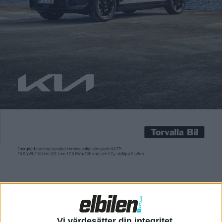
Patrick Ekstrand
16 jan 2017
Renault Master får eldrift. Motorn är densamma som i Zoe och
batteripaketet på 33 kWh medger en räckvidd på 200 kilometer
(NEDC). Den franska biltillverkaren ser hantverkare och
transportföretag i innerstäderna som viktiga kunder. Master,
som finns i en rad versioner med en lastvolym på mellan 8 och
22 kubikmeter, är också populär som hyrbil […]
Renault Master får eldrift. Motorn är densamma som i Zoe och
batteripaketet på 33 kWh medger en räckvidd på 200 kilometer
(NEDC).
Den franska biltillverkaren ser hantverkare och
transportföretag i innerstäderna som viktiga kunder. Master,
som finns i en rad versioner med en lastvolym på mellan 8 och
22 kubikmeter, är också populär som hyrbil bland folk som
flyttar inom samma ort.
Vi värdesätter din integritet