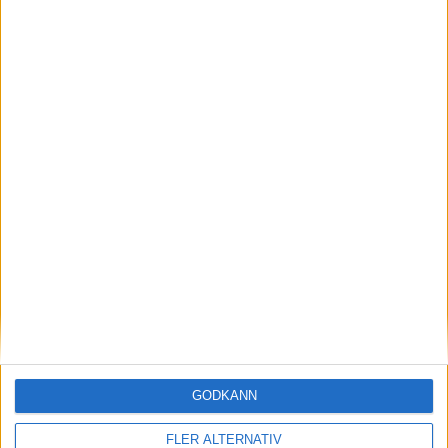
6 aug 2026
Volvokoncernen samarbetar med Toyota kring
vätgas för tung trafik
nyheter
GODKÄNN
FLER ALTERNATIV