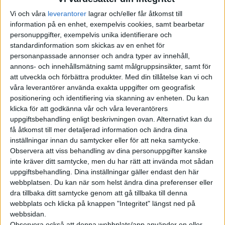
Bilen, som premiärvisades på motormässan i Bryssel, lanseras
Vi och våra
leverantorer
lagrar och/eller får åtkomst till
på den europeiska marknaden i slutet av året.
information på en enhet, exempelvis cookies, samt bearbetar
personuppgifter, exempelvis unika identifierare och
Nya Kangoo får längre räckvidd
standardinformation som skickas av en enhet för
personanpassade annonser och andra typer av innehåll,
Minikontor på hjul kan bli din nästa arbetsplats
annons- och innehållsmätning samt målgruppsinsikter, samt för
att utveckla och förbättra produkter.
Med din tillåtelse kan vi och
Framtidens varubil har helikopterplatta
våra leverantörer använda exakta uppgifter om geografisk
positionering och identifiering via skanning av enheten. Du kan
Skåpbil kör ifrån Model S
klicka för att godkänna vår och våra leverantörers
uppgiftsbehandling enligt beskrivningen ovan. Alternativt kan du
få åtkomst till mer detaljerad information och ändra dina
inställningar innan du samtycker eller för att neka samtycke.
Observera att viss behandling av dina personuppgifter kanske
inte kräver ditt samtycke, men du har rätt att invända mot sådan
uppgiftsbehandling. Dina inställningar gäller endast den här
webbplatsen. Du kan när som helst ändra dina preferenser eller
dra tillbaka ditt samtycke genom att gå tillbaka till denna
webbplats och klicka på knappen "Integritet" längst ned på
webbsidan.
Observera också att denna webbplats/app använder en eller