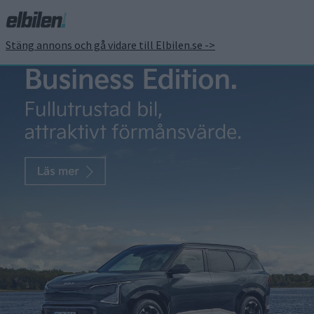
Stäng annons och gå vidare till Elbilen.se ->
Klassisk flyttbil får
eldrift