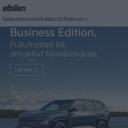
Stäng annons och gå vidare till Elbilen.se ->
Mer laddbart än diesel i
Europa i augusti