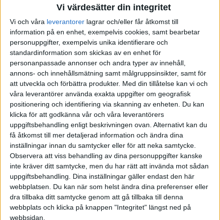
jämfört med året innan på de 26 marknader som ingår i
Vi värdesätter din integritet
sammanställningen.
Vi och våra
leverantorer
lagrar och/eller får åtkomst till
information på en enhet, exempelvis cookies, samt bearbetar
Men siffrorna visar ändå på ett tydligt ökat intresse för elbilar
personuppgifter, exempelvis unika identifierare och
och laddhybrider som är de enda som går framåt.
standardinformation som skickas av en enhet för
personanpassade annonser och andra typer av innehåll,
Totalt utgjorde de 21 procent av alla nyregistrerade bilar, eller
annons- och innehållsmätning samt målgruppsinsikter, samt för
i rena siffror 151 737 laddbara bilar.
att utveckla och förbättra produkter.
Med din tillåtelse kan vi och
våra leverantörer använda exakta uppgifter om geografisk
Det är en ökning med 61 procent jämfört med samma månad i
positionering och identifiering via skanning av enheten. Du kan
fjol.
klicka för att godkänna vår och våra leverantörers
uppgiftsbehandling enligt beskrivningen ovan. Alternativt kan du
– Även om erbjudanden och stimulanser har spelat en viktig
få åtkomst till mer detaljerad information och ändra dina
roll för att driva på efterfrågan har vi sett en grundläggande
inställningar innan du samtycker eller för att neka samtycke.
förändring i köpvanorna i takt med att mer attraktiva
Observera att viss behandling av dina personuppgifter kanske
inte kräver ditt samtycke, men du har rätt att invända mot sådan
modeller har kommit in på marknaden och konsumenterna har
uppgiftsbehandling. Dina inställningar gäller endast den här
blivit medvetna om fördelarna med elbilar, säger Felipe Munoz
webbplatsen. Du kan när som helst ändra dina preferenser eller
från analysföretaget Jato.
dra tillbaka ditt samtycke genom att gå tillbaka till denna
webbplats och klicka på knappen "Integritet" längst ned på
Mindre modeller som Fiat 500, Peugeot 208, Hyundai Kona,
webbsidan.