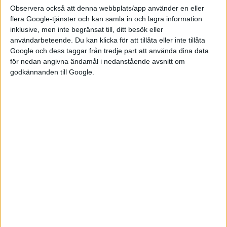
Opel Corsa och Kia Niro har visat sig gå bra i försäljningen.
Observera också att denna webbplats/app använder en eller
flera Google-tjänster och kan samla in och lagra information
Allra bäst har det gått för Volkswagen ID.3 som var Europas
inklusive, men inte begränsat till, ditt besök eller
mest sålda elbil under augusti med 7 904 exemplar, tätt följd av
användarbeteende. Du kan klicka för att tillåta eller inte tillåta
Google och dess taggar från tredje part att använda dina data
Tesla Model 3 med 7 824 registrerade exemplar.
för nedan angivna ändamål i nedanstående avsnitt om
Volkswagen kniper även tredjeplatsen med ID.4 och 4 624
godkännanden till Google.
exemplar och den idag nästan klassiska Renault Zoe fortsätter
att locka kunder och hamnar på en fjärdeplats med 4 032
exemplar.
Att många väntat på europalanseringen av Tesla Model Y syns
också det tydligt i statistiken. Den började levereras först
samma månad men hamnar ändå på en åttonde plats med 3
478 exemplar.