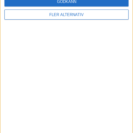
GODKÄNN
FLER ALTERNATIV
7 aug 2026
AMG-teknik bevisar sig på Ringen – rekord för
Mercedes-AMG CLA 45
nyheter