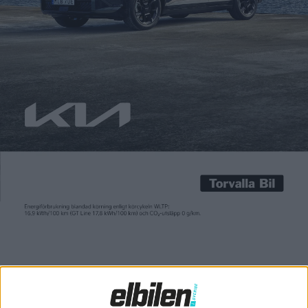
Carl Undéhn
28 sep 2021
Europeiska bilköpare fortsätter att välja laddbara bilar i allt
större utsträckning. Enligt siffror från analysföretaget Jato
såldes det i augusti för första gången fler elbilar och
laddhybrider än dieselbilar i Europa. Lite ”hjälp” kom också
från den rådande bristen på halvledare som tvingat flera
biltillverkare att dra ned på produktionen. På grund av det
minskade […]
Europeiska bilköpare fortsätter att välja laddbara bilar i allt
större utsträckning. Enligt siffror från analysföretaget Jato
såldes det i augusti för första gången fler elbilar och
laddhybrider än dieselbilar i Europa.
Lite ”hjälp” kom också från den rådande bristen på halvledare
som tvingat flera biltillverkare att dra ned på produktionen. På
grund av det minskade nybilsregistreringen med 18 procent